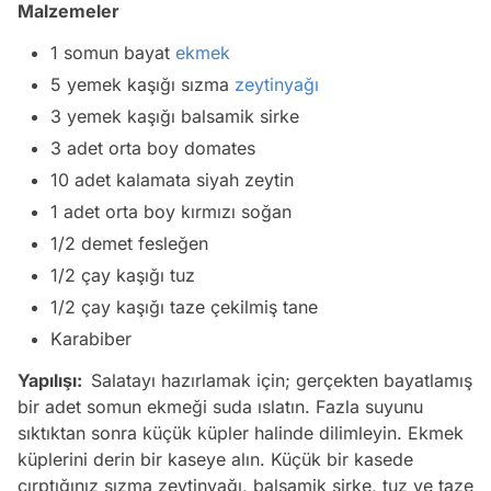
Malzemeler
1 somun bayat
ekmek
5 yemek kaşığı sızma
zeytinyağı
3 yemek kaşığı balsamik sirke
3 adet orta boy domates
10 adet kalamata siyah zeytin
1 adet orta boy kırmızı soğan
1/2 demet fesleğen
1/2 çay kaşığı tuz
1/2 çay kaşığı taze çekilmiş tane
Karabiber
Yapılışı:
Salatayı hazırlamak için; gerçekten bayatlamış
bir adet somun ekmeği suda ıslatın. Fazla suyunu
sıktıktan sonra küçük küpler halinde dilimleyin. Ekmek
küplerini derin bir kaseye alın. Küçük bir kasede
çırptığınız sızma zeytinyağı, balsamik sirke, tuz ve taze