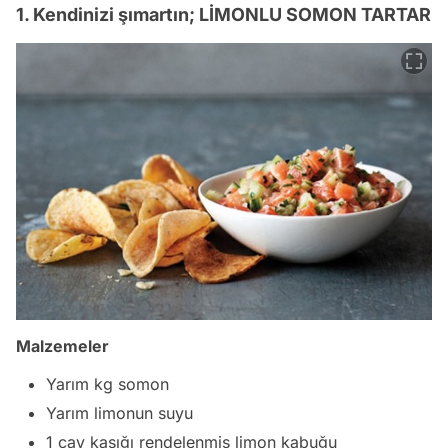
1. Kendinizi şımartın; LİMONLU SOMON TARTAR
Malzemeler
Yarım kg somon
Yarım limonun suyu
1 çay kaşığı rendelenmiş limon kabuğu