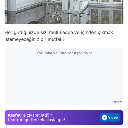
Her girdiğinizde sizi mutlu eden ve içinden çıkmak
istemeyeceğiniz bir mutfak!
Yorumlar ve Emojiler Aşağıda
Video
Test
Gündem
Reklam
Magazin
Keşfet
ile ziyaret ettiğin
Video
tüm kategorileri tek akışta gör!
Test