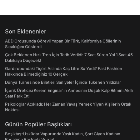
Son Eklenenler
ABD Ordusunda Görevli Yapan Bir Türk, Kaliforniya Çöllerinin
Sıcaklığını Gösterdi
Çok Beklenen Hızlı Tren İçin Tarih Verildi: 7 Saat Süren Yol 1 Saat 45
Dakikaya Düşecek!
Gardırobundaki Tişört Aslında Kaç Litre Su Yedi? Fast Fashion
Hakkında Bilmediğiniz 10 Gerçek
Dünya Turnesinde Biletleri Saniyeler İçinde Tükenen Yıldızlar
İçerik Üreticisi Kerem Enginar'ın Annesinin Düşük Kalp Ritmini Akıllı
Saat Fark Etti
Psikologlar Açıkladı: Her Zaman Yavaş Yemek Yiyen Kişilerin Ortak
Noktası
Günün Popüler Başlıkları
Beşiktaş-Üsküdar Vapurunda Yaşlı Kadın, Şort Giyen Kadının
Bacağına Bastonla Vurdu!