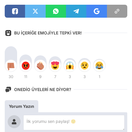
BU İÇERİĞE EMOJİYLE TEPKİ VER!
30
11
9
7
3
3
1
ONEDİO ÜYELERİ NE DİYOR?
Yorum Yazın