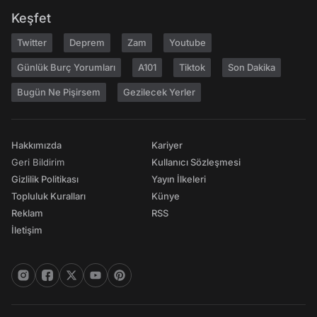
Keşfet
Twitter
Deprem
Zam
Youtube
Günlük Burç Yorumları
A101
Tiktok
Son Dakika
Bugün Ne Pişirsem
Gezilecek Yerler
Hakkımızda
Kariyer
Geri Bildirim
Kullanıcı Sözleşmesi
Gizlilik Politikası
Yayın İlkeleri
Topluluk Kuralları
Künye
Reklam
RSS
İletişim