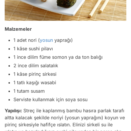
Malzemeler
1 adet nori (
yosun
yaprağı)
1 kâse sushi pilavı
1 ince dilim füme somon ya da ton balığı
2 ince dilim salatalık
1 kâse pirinç sirkesi
1 tatlı kaşığı wasabi
1 tutam susam
Serviste kullanmak için soya sosu
Yapılışı:
Streç ile kaplanmış bambu hasıra parlak tarafı
altta kalacak şekilde noriyi (yosun yaprağını) koyun ve
pirinç sirkesiyle hafifçe ıslatın. Elinizi sirkeli su ile