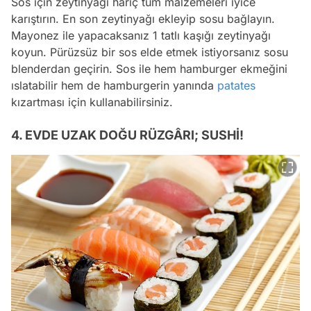
Sos için zeytinyağı hariç tüm malzemeleri iyice
karıştırın. En son zeytinyağı ekleyip sosu bağlayın.
Mayonez ile yapacaksanız 1 tatlı kaşığı zeytinyağı
koyun. Pürüzsüz bir sos elde etmek istiyorsanız sosu
blenderdan geçirin. Sos ile hem hamburger ekmeğini
ıslatabilir hem de hamburgerin yanında
patates
kızartması için kullanabilirsiniz.
4. EVDE UZAK DOĞU RÜZGÂRI; SUSHİ!