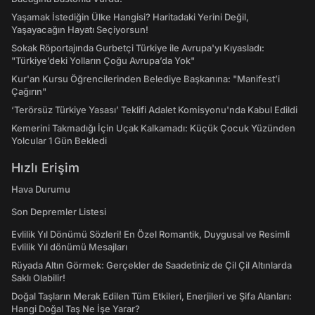
Yaşamak İstediğin Ülke Hangisi? Haritadaki Yerini Değil,
Yaşayacağın Hayatı Seçiyorsun!
Sokak Röportajında Gurbetçi Türkiye ile Avrupa'yı Kıyasladı:
"Türkiye’deki Yolların Çoğu Avrupa’da Yok"
Kur'an Kursu Öğrencilerinden Belediye Başkanına: "Manifest’i
Çağırın"
‘Terörsüz Türkiye Yasası’ Teklifi Adalet Komisyonu'nda Kabul Edildi
Kemerini Takmadığı İçin Uçak Kalkamadı: Küçük Çocuk Yüzünden
Yolcular 1 Gün Bekledi
Hızlı Erişim
Hava Durumu
Son Depremler Listesi
Evlilik Yıl Dönümü Sözleri! En Özel Romantik, Duygusal ve Resimli
Evlilik Yıl dönümü Mesajları
Rüyada Altın Görmek: Gerçekler de Saadetiniz de Çil Çil Altınlarda
Saklı Olabilir!
Doğal Taşların Merak Edilen Tüm Etkileri, Enerjileri ve Şifa Alanları:
Hangi Doğal Taş Ne İşe Yarar?