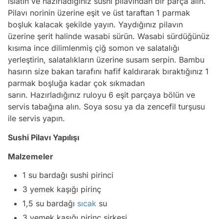
ıslatın ve hazırladığınız sushi pilavından bir parça alın.
Pilavı norinin üzerine eşit ve üst taraftan 1 parmak
boşluk kalacak şekilde yayın. Yaydığınız pilavın
üzerine şerit halinde wasabi sürün. Wasabi sürdüğünüz
kısıma ince dilimlenmiş çiğ somon ve salatalığı
yerleştirin, salatalıkların üzerine susam serpin. Bambu
hasırın size bakan tarafını hafif kaldırarak bıraktığınız 1
parmak boşluğa kadar çok sıkmadan
sarın. Hazırladığınız ruloyu 6 eşit parçaya bölün ve
servis tabağına alın. Soya sosu ya da zencefil turşusu
ile servis yapın.
Sushi Pilavı Yapılışı
Malzemeler
1 su bardağı sushi pirinci
3 yemek kaşığı pirinç
1,5 su bardağı
sıcak
su
3 yemek kaşığı pirinç sirkesi