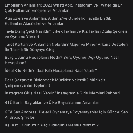
Emojilerin Anlamları: 2023 WhatsApp, Instagram ve Twitter'da En
Çok Kullanılan Emojiler ve Anlamları
Atasözleri ve Anlamları: A'dan Z'ye Gündelik Hayatta En Sık
Kullanılan Atasözleri ve Anlamları
Tavla Diziliş Şekli Nasıldır? Erkek Tavlası ve Kız Tavlası Diziliş Şekilleri
ve Oynama Yönleri
Tarot Kartları ve Anlamları Nelerdir? Majör ve Minör Arkana Desteleri
İle Tılsımlı Bir Dünyaya Giriş
Burç Uyumu Hesaplama Nedir? Burç Uyumu, Aşk Uyumu Nasıl
Hesaplanır?
İdeal Kilo Nedir? İdeal Kilo Hesaplama Nasıl Yapılır?
Ders Çalışırken Dinlenecek Müzikler Nelerdir? Müziksiz
Çalışamayanlar Toplanın!
Instagram Giriş Nasıl Yapılır? Instagram'a Giriş İşlemleri Rehberi
41 Ülkenin Bayrakları ve Ülke Bayraklarının Anlamları
GTA San Andreas Hileleri! Oynamaya Doyamayanlar İçin Güncel San
Andreas Şifreleri
IQ Testi: IQ'unuzun Kaç Olduğunu Merak Ettiniz mi?