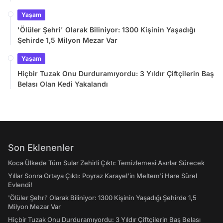
Yaşam
'Ölüler Şehri' Olarak Biliniyor: 1300 Kişinin Yaşadığı
Şehirde 1,5 Milyon Mezar Var
Yaşam
Hiçbir Tuzak Onu Durduramıyordu: 3 Yıldır Çiftçilerin Baş
Belası Olan Kedi Yakalandı
Son Eklenenler
Koca Ülkede Tüm Sular Zehirli Çıktı: Temizlemesi Asırlar Sürecek
Yıllar Sonra Ortaya Çıktı: Poyraz Karayel'in Meltem'i Hare Sürel
Evlendi!
'Ölüler Şehri' Olarak Biliniyor: 1300 Kişinin Yaşadığı Şehirde 1,5
Milyon Mezar Var
Hiçbir Tuzak Onu Durduramıyordu: 3 Yıldır Çiftçilerin Baş Belası