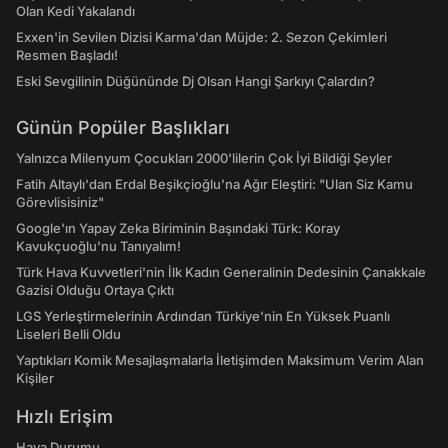
Olan Kedi Yakalandı
Exxen'in Sevilen Dizisi Karma'dan Müjde: 2. Sezon Çekimleri
Resmen Başladı!
Eski Sevgilinin Düğününde Dj Olsan Hangi Şarkıyı Çalardın?
Günün Popüler Başlıkları
Yalnızca Milenyum Çocukları 2000'lilerin Çok İyi Bildiği Şeyler
Fatih Altaylı'dan Erdal Beşikçioğlu'na Ağır Eleştiri: "Ulan Siz Kamu
Görevlisisiniz"
Google'ın Yapay Zeka Biriminin Başındaki Türk: Koray
Kavukçuoğlu'nu Tanıyalım!
Türk Hava Kuvvetleri'nin İlk Kadın Generalinin Dedesinin Çanakkale
Gazisi Olduğu Ortaya Çıktı
LGS Yerleştirmelerinin Ardından Türkiye'nin En Yüksek Puanlı
Liseleri Belli Oldu
Yaptıkları Komik Mesajlaşmalarla İletişimden Maksimum Verim Alan
Kişiler
Hızlı Erişim
Hava Durumu