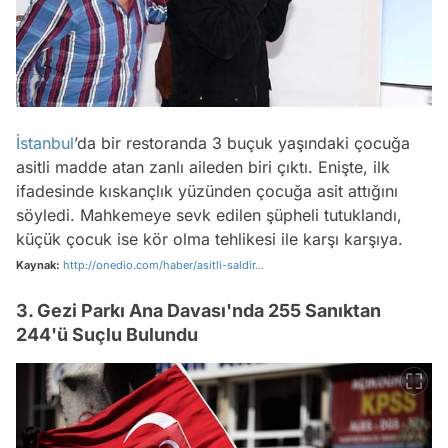
İstanbul
’da bir restoranda 3 buçuk yaşındaki çocuğa
asitli madde atan zanlı aileden biri çıktı. Enişte, ilk
ifadesinde kıskançlık yüzünden çocuğa asit attığını
söyledi. Mahkemeye sevk edilen şüpheli tutuklandı,
küçük çocuk ise kör olma tehlikesi ile karşı karşıya.
Kaynak:
http://onedio.com/haber/asitli-saldir...
3. Gezi Parkı Ana Davası'nda 255 Sanıktan
244'ü Suçlu Bulundu