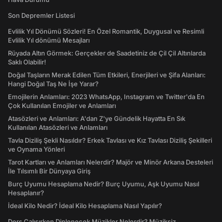
Son Depremler Listesi
Evlilik Yıl Dönümü Sözleri! En Özel Romantik, Duygusal ve Resimli
Evlilik Yıl dönümü Mesajları
Rüyada Altın Görmek: Gerçekler de Saadetiniz de Çil Çil Altınlarda
Saklı Olabilir!
Doğal Taşların Merak Edilen Tüm Etkileri, Enerjileri ve Şifa Alanları:
Hangi Doğal Taş Ne İşe Yarar?
Emojilerin Anlamları: 2023 WhatsApp, Instagram ve Twitter'da En
Çok Kullanılan Emojiler ve Anlamları
Atasözleri ve Anlamları: A'dan Z'ye Gündelik Hayatta En Sık
Kullanılan Atasözleri ve Anlamları
Tavla Diziliş Şekli Nasıldır? Erkek Tavlası ve Kız Tavlası Diziliş Şekilleri
ve Oynama Yönleri
Tarot Kartları ve Anlamları Nelerdir? Majör ve Minör Arkana Desteleri
İle Tılsımlı Bir Dünyaya Giriş
Burç Uyumu Hesaplama Nedir? Burç Uyumu, Aşk Uyumu Nasıl
Hesaplanır?
İdeal Kilo Nedir? İdeal Kilo Hesaplama Nasıl Yapılır?
Ders Çalışırken Dinlenecek Müzikler Nelerdir? Müziksiz