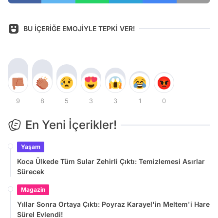
BU İÇERİĞE EMOJİYLE TEPKİ VER!
9
8
5
3
3
1
0
En Yeni İçerikler!
Yaşam
Koca Ülkede Tüm Sular Zehirli Çıktı: Temizlemesi Asırlar
Sürecek
Magazin
Yıllar Sonra Ortaya Çıktı: Poyraz Karayel'in Meltem'i Hare
Sürel Evlendi!