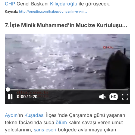
CHP
Genel Başkanı
Kılıçdaroğlu
ile görüşecek.
Kaynak:
http://onedio.com/haber/dunyanin-en-m...
7. İşte Minik Muhammed'in Mucize Kurtuluşu...
/
Aydın
'ın
Kuşadası
İlçesi'nde Çarşamba günü yaşanan
tekne faciasında suda
ölüm
kalım savaşı veren umut
yolcularının,
şans eseri
bölgede avlanmaya çıkan