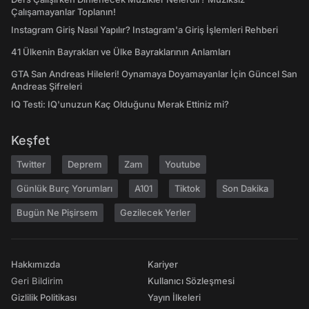
Çalışamayanlar Toplanın!
Instagram Giriş Nasıl Yapılır? Instagram'a Giriş İşlemleri Rehberi
41 Ülkenin Bayrakları ve Ülke Bayraklarının Anlamları
GTA San Andreas Hileleri! Oynamaya Doyamayanlar İçin Güncel San
Andreas Şifreleri
IQ Testi: IQ'unuzun Kaç Olduğunu Merak Ettiniz mi?
Keşfet
Twitter
Deprem
Zam
Youtube
Günlük Burç Yorumları
A101
Tiktok
Son Dakika
Bugün Ne Pişirsem
Gezilecek Yerler
Hakkımızda
Kariyer
Geri Bildirim
Kullanıcı Sözleşmesi
Gizlilik Politikası
Yayın İlkeleri