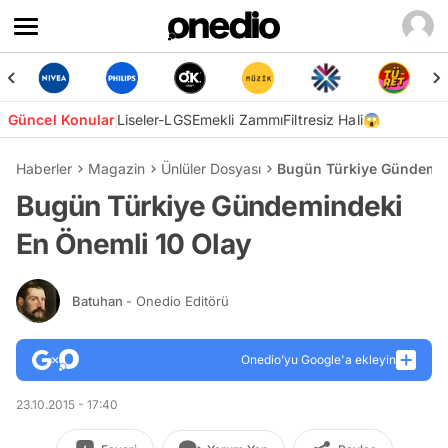
Güncel Konular
Liseler-LGS
Emekli Zammı
Filtresiz Hali😱
Haberler
Magazin
Ünlüler Dosyası
Bugün Türkiye Gündemin
Bugün Türkiye Gündemindeki
En Önemli 10 Olay
Batuhan
- Onedio Editörü
Onedio’yu Google'a ekleyin
23.10.2015 - 17:40