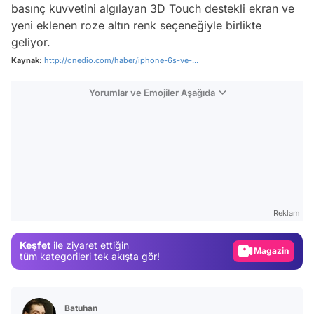
basınç kuvvetini algılayan 3D Touch destekli ekran ve
yeni eklenen roze altın renk seçeneğiyle birlikte
geliyor.
Kaynak:
http://onedio.com/haber/iphone-6s-ve-...
Yorumlar ve Emojiler Aşağıda
Video
Test
Gündem
Reklam
Magazin
Keşfet
ile ziyaret ettiğin
Video
tüm kategorileri tek akışta gör!
Test
Batuhan