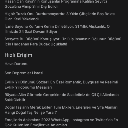
Hasan Can Kaya’nın Konuşanlar Programına Katılan Seyirci
Gözaltına Alınıp Sınır Dışı Edildi
Hiçbir Tuzak Onu Durduramıyordu: 3 Yıldır Çiftçilerin Baş Belası
Olan Kedi Yakalandı
İçme Suyuna Kur'an-ı Kerim Dinletiliyor: 31 Yıllık Alışkanlık, O
İlimizde 24 Saat Devam Ediyor
Sosyete Bu Düğünü Konuşuyor: Ünlü İş İnsanının Oğlunun Düğünü
İçin Harcanan Para Dudak Uçuklattı!
Hızlı Erişim
Hava Durumu
Son Depremler Listesi
Evlilik Yıl Dönümü Sözleri! En Özel Romantik, Duygusal ve Resimli
Evlilik Yıl dönümü Mesajları
Rüyada Altın Görmek: Gerçekler de Saadetiniz de Çil Çil Altınlarda
Saklı Olabilir!
Doğal Taşların Merak Edilen Tüm Etkileri, Enerjileri ve Şifa Alanları:
Hangi Doğal Taş Ne İşe Yarar?
Emojilerin Anlamları: 2023 WhatsApp, Instagram ve Twitter'da En
Çok Kullanılan Emojiler ve Anlamları