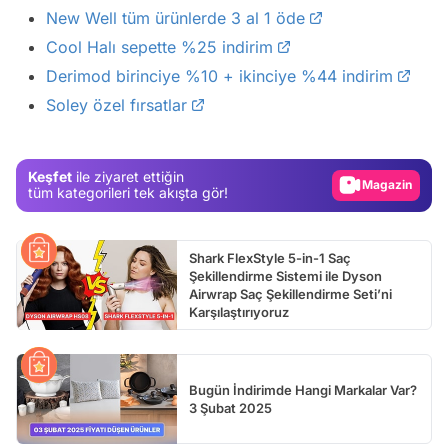
New Well tüm ürünlerde 3 al 1 öde
Cool Halı sepette %25 indirim
Derimod birinciye %10 + ikinciye %44 indirim
Video
Soley özel fırsatlar
Test
Gündem
Keşfet
ile ziyaret ettiğin
Magazin
tüm kategorileri tek akışta gör!
Video
Test
Shark FlexStyle 5-in-1 Saç
Şekillendirme Sistemi ile Dyson
Airwrap Saç Şekillendirme Seti’ni
Karşılaştırıyoruz
Bugün İndirimde Hangi Markalar Var?
3 Şubat 2025