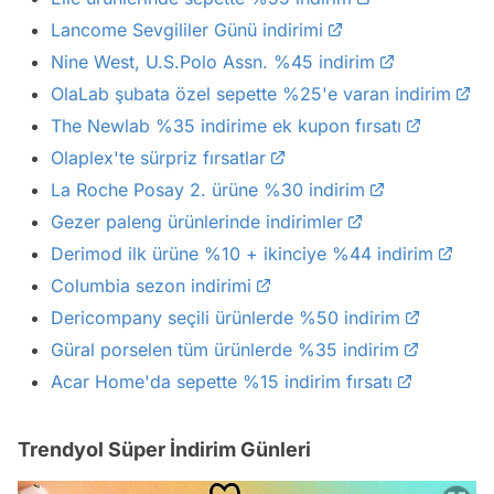
Lancome Sevgililer Günü indirimi
Nine West, U.S.Polo Assn. %45 indirim
OlaLab şubata özel sepette %25'e varan indirim
The Newlab %35 indirime ek kupon fırsatı
Olaplex'te sürpriz fırsatlar
La Roche Posay 2. ürüne %30 indirim
Gezer paleng ürünlerinde indirimler
Derimod ilk ürüne %10 + ikinciye %44 indirim
Columbia sezon indirimi
Dericompany seçili ürünlerde %50 indirim
Güral porselen tüm ürünlerde %35 indirim
Acar Home'da sepette %15 indirim fırsatı
Trendyol Süper İndirim Günleri