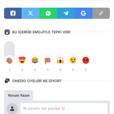
BU İÇERİĞE EMOJİYLE TEPKİ VER!
1
0
0
0
0
0
0
ONEDİO ÜYELERİ NE DİYOR?
Yorum Yazın