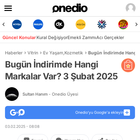
Güncel Konular
Kural Değişiyor
Emekli Zammı
Acı Gerçekler
Haberler
Vitrin
Ev Yaşam
,
Kozmetik
Bugün İndirimde Hangi 
Bugün İndirimde Hangi
Markalar Var? 3 Şubat 2025
Sultan Hanım
- Onedio Üyesi
Onedio’yu Google'a ekleyin
03.02.2025 - 08:08