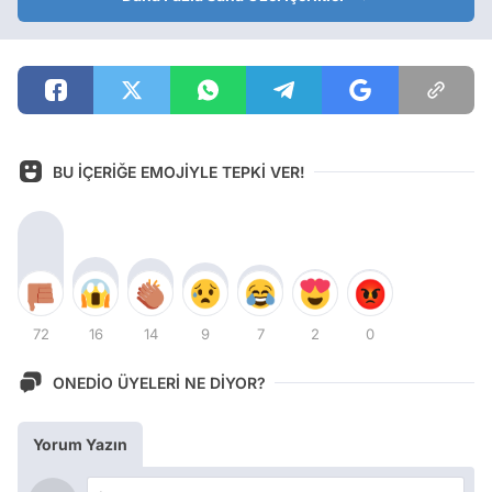
BU İÇERİĞE EMOJİYLE TEPKİ VER!
72
16
14
9
7
2
0
ONEDİO ÜYELERİ NE DİYOR?
Yorum Yazın