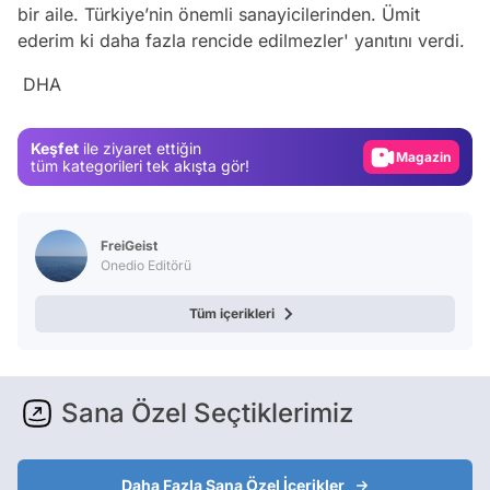
bir aile. Türkiye’nin önemli sanayicilerinden. Ümit
ederim ki daha fazla rencide edilmezler' yanıtını verdi.
Video
DHA
Test
Gündem
Keşfet
ile ziyaret ettiğin
Magazin
tüm kategorileri tek akışta gör!
Video
Test
FreiGeist
Onedio Editörü
Tüm içerikleri
Sana Özel Seçtiklerimiz
Daha Fazla Sana Özel İçerikler