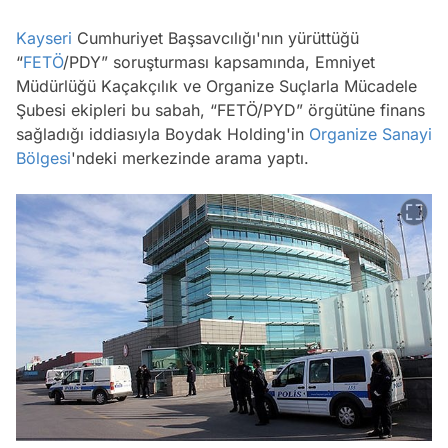
Kayseri
Cumhuriyet Başsavcılığı'nın yürüttüğü
“
FETÖ
/PDY” soruşturması kapsamında, Emniyet
Müdürlüğü Kaçakçılık ve Organize Suçlarla Mücadele
Şubesi ekipleri bu sabah, “FETÖ/PYD” örgütüne finans
sağladığı iddiasıyla Boydak Holding'in
Organize Sanayi
Bölgesi
'ndeki merkezinde arama yaptı.