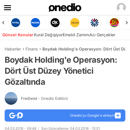
Güncel Konular
Kural Değişiyor
Emekli Zammı
Acı Gerçekler
Haberler
Finans
Boydak Holding'e Operasyon: Dört Üst Düze
Boydak Holding'e Operasyon:
Dört Üst Düzey Yönetici
Gözaltında
FreiGeist
- Onedio Editörü
Onedio’yu Google'a ekleyin
04.03.2016 - 09:48
Son Güncelleme: 04.03.2016 - 15:01