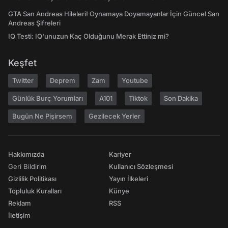
GTA San Andreas Hileleri! Oynamaya Doyamayanlar İçin Güncel San
Andreas Şifreleri
IQ Testi: IQ'unuzun Kaç Olduğunu Merak Ettiniz mi?
Keşfet
Twitter
Deprem
Zam
Youtube
Günlük Burç Yorumları
A101
Tiktok
Son Dakika
Bugün Ne Pişirsem
Gezilecek Yerler
Hakkımızda
Kariyer
Geri Bildirim
Kullanıcı Sözleşmesi
Gizlilik Politikası
Yayın İlkeleri
Topluluk Kuralları
Künye
Reklam
RSS
İletişim