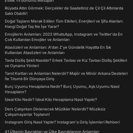
Evlilik Yıl dönümü Mesajları
Rüyada Altın Görmek: Gerçekler de Saadetiniz de Çil Çil Altınlarda
Saklı Olabilir!
Doğal Taşların Merak Edilen Tüm Etkileri, Enerjileri ve Şifa Alanları:
Hangi Doğal Taş Ne İşe Yarar?
Emojilerin Anlamları: 2023 WhatsApp, Instagram ve Twitter'da En
Çok Kullanılan Emojiler ve Anlamları
Atasözleri ve Anlamları: A'dan Z'ye Gündelik Hayatta En Sık
Kullanılan Atasözleri ve Anlamları
Tavla Diziliş Şekli Nasıldır? Erkek Tavlası ve Kız Tavlası Diziliş Şekilleri
ve Oynama Yönleri
Tarot Kartları ve Anlamları Nelerdir? Majör ve Minör Arkana Desteleri
İle Tılsımlı Bir Dünyaya Giriş
Burç Uyumu Hesaplama Nedir? Burç Uyumu, Aşk Uyumu Nasıl
Hesaplanır?
İdeal Kilo Nedir? İdeal Kilo Hesaplama Nasıl Yapılır?
Ders Çalışırken Dinlenecek Müzikler Nelerdir? Müziksiz
Çalışamayanlar Toplanın!
Instagram Giriş Nasıl Yapılır? Instagram'a Giriş İşlemleri Rehberi
41 Ülkenin Bayrakları ve Ülke Bayraklarının Anlamları