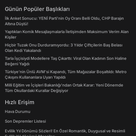
Günün Popüler Başlıkları
İlk Anket Sonucu: YENİ Parti'nin Oy Oranı Belli Oldu, CHP Barajın
Altına Düştü!
Yaptıkları Komik Mesajlaşmalarla İletişimden Maksimum Verim Alan
Kişiler
Hiçbir Tuzak Onu Durduramıyordu: 3 Yıldır Çiftçilerin Baş Belası
Olan Kedi Yakalandı
Tarla İşçisiydi Modellere Taş Çıkarttı: Viral Olan Kadının Son Haline
Beğeni Yağdı
Türkiye'nin Ünlü AVM'si Kapandı, Tüm Mağazalar Boşaltıldı: Metro
Çıkışını Kullananlara Uyarı Yapıldı
Milli Eğitim ve İçişleri Bakanlığı’ndan Ortak Karar: Yeni Dönemde
Tüm Okullardaki Kurallar Değişiyor
Hızlı Erişim
Hava Durumu
Son Depremler Listesi
Evlilik Yıl Dönümü Sözleri! En Özel Romantik, Duygusal ve Resimli