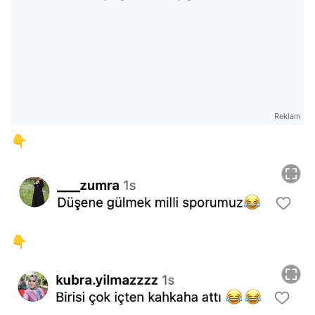
Reklam
👇
👇