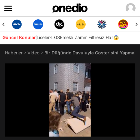
Güncel Konular
Liseler-LGS
Emekli Zammı
Filtresiz Hali😱
Haberler
Video
Bir Düğünde Davuluyla Gösterisini Yapmak İs
/