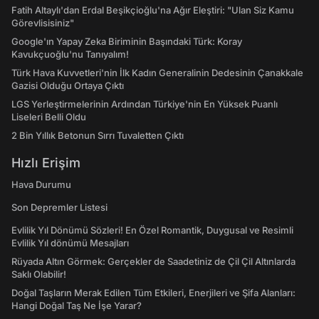
Fatih Altaylı'dan Erdal Beşikçioğlu'na Ağır Eleştiri: "Ulan Siz Kamu
Görevlisisiniz"
Google'ın Yapay Zeka Biriminin Başındaki Türk: Koray
Kavukçuoğlu'nu Tanıyalım!
Türk Hava Kuvvetleri'nin İlk Kadın Generalinin Dedesinin Çanakkale
Gazisi Olduğu Ortaya Çıktı
LGS Yerleştirmelerinin Ardından Türkiye'nin En Yüksek Puanlı
Liseleri Belli Oldu
2 Bin Yıllık Betonun Sırrı Tuvaletten Çıktı
Hızlı Erişim
Hava Durumu
Son Depremler Listesi
Evlilik Yıl Dönümü Sözleri! En Özel Romantik, Duygusal ve Resimli
Evlilik Yıl dönümü Mesajları
Rüyada Altın Görmek: Gerçekler de Saadetiniz de Çil Çil Altınlarda
Saklı Olabilir!
Doğal Taşların Merak Edilen Tüm Etkileri, Enerjileri ve Şifa Alanları:
Hangi Doğal Taş Ne İşe Yarar?