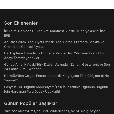
Son Eklenenler
İlk Adımı Berkcan Güven Attı: Manifest Sueda Uluca'ya Aşkını İlan
Etti!
Ağustos 2026 Opel Fiyat Listesi: Opel Corsa, Frontera, Mokka ve
Grandland Güncel Fiyatlar
Helikopterle Havadan 2 Bin Tane Yağdırdılar: Yılanların Eseri Aldığı
Adayı Temizleyecekler
Güney Amerika'daki Türk Dizileri Aşkından Zengin Gösterenlere Son
24 Saatin Viral Tweetleri
Hürmüz'den Geçen Fırsat: Jeopolitik Kargaşada Türk Girişimcisi Ne
Yapmalı?
Sosyete Bu Düğünü Konuşuyor: Ünlü İş İnsanının Oğlunun Düğünü
İçin Harcanan Para Dudak Uçuklattı!
Günün Popüler Başlıkları
Yalnızca Milenyum Çocukları 2000'lilerin Çok İyi Bildiği Şeyler