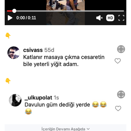
0:00
/
0:11
👇
👇
İçeriğin Devamı Aşağıda