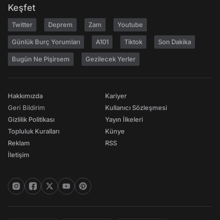
Keşfet
Twitter
Deprem
Zam
Youtube
Günlük Burç Yorumları
A101
Tiktok
Son Dakika
Bugün Ne Pişirsem
Gezilecek Yerler
Hakkımızda
Kariyer
Geri Bildirim
Kullanıcı Sözleşmesi
Gizlilik Politikası
Yayın İlkeleri
Topluluk Kuralları
Künye
Reklam
RSS
İletişim