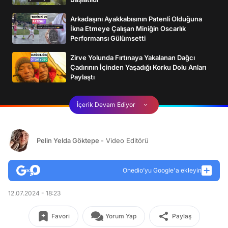
Arkadaşını Ayakkabısının Patenli Olduğuna
İkna Etmeye Çalışan Miniğin Oscarlık
Performansı Gülümsetti
Zirve Yolunda Fırtınaya Yakalanan Dağcı
Çadırının İçinden Yaşadığı Korku Dolu Anları
Paylaştı
İçerik Devam Ediyor
Pelin Yelda Göktepe
- Video Editörü
Onedio’yu Google'a ekleyin
12.07.2024 - 18:23
Favori
Yorum Yap
Paylaş