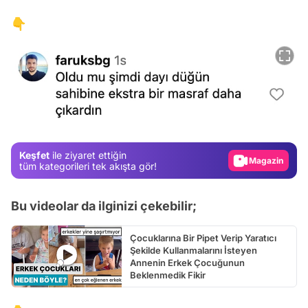
👇
Video
Test
Gündem
Magazin
Keşfet
ile ziyaret ettiğin
Video
tüm kategorileri tek akışta gör!
Test
Bu videolar da ilginizi çekebilir;
Çocuklarına Bir Pipet Verip Yaratıcı
Şekilde Kullanmalarını İsteyen
Annenin Erkek Çocuğunun
Beklenmedik Fikir