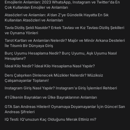
Emojilerin Anlamları: 2023 WhatsApp, Instagram ve Twitter'da En
Çok Kullanılan Emojiler ve Anlamları
Atasözleri ve Anlamları: A'dan Z'ye Gündelik Hayatta En Sık
Kullanılan Atasözleri ve Anlamları
Tavla Diziliş Şekli Nasıldır? Erkek Tavlası ve Kız Tavlası Diziliş Şekilleri
ve Oynama Yönleri
Tarot Kartları ve Anlamları Nelerdir? Majör ve Minör Arkana Desteleri
İle Tılsımlı Bir Dünyaya Giriş
Burç Uyumu Hesaplama Nedir? Burç Uyumu, Aşk Uyumu Nasıl
Hesaplanır?
İdeal Kilo Nedir? İdeal Kilo Hesaplama Nasıl Yapılır?
Ders Çalışırken Dinlenecek Müzikler Nelerdir? Müziksiz
Çalışamayanlar Toplanın!
Instagram Giriş Nasıl Yapılır? Instagram'a Giriş İşlemleri Rehberi
41 Ülkenin Bayrakları ve Ülke Bayraklarının Anlamları
GTA San Andreas Hileleri! Oynamaya Doyamayanlar İçin Güncel San
Andreas Şifreleri
IQ Testi: IQ'unuzun Kaç Olduğunu Merak Ettiniz mi?