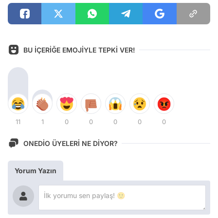
BU İÇERİĞE EMOJİYLE TEPKİ VER!
11
1
0
0
0
0
0
ONEDİO ÜYELERİ NE DİYOR?
Yorum Yazın