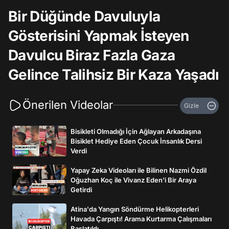
Bir Düğünde Davuluyla
Gösterisini Yapmak İsteyen
Davulcu Biraz Fazla Gaza
Gelince Talihsiz Bir Kaza Yaşadı
Önerilen Videolar
Gizle
Bisikleti Olmadığı İçin Ağlayan Arkadaşına
Bisiklet Hediye Eden Çocuk İnsanlık Dersi
Verdi
Yapay Zeka Videoları ile Bilinen Nazmi Özdil
Oğuzhan Koç ile Vivanz Eden'i Bir Araya
Getirdi
Atina'da Yangın Söndürme Helikopterleri
Havada Çarpıştı! Arama Kurtarma Çalışmaları
Başlatıldı