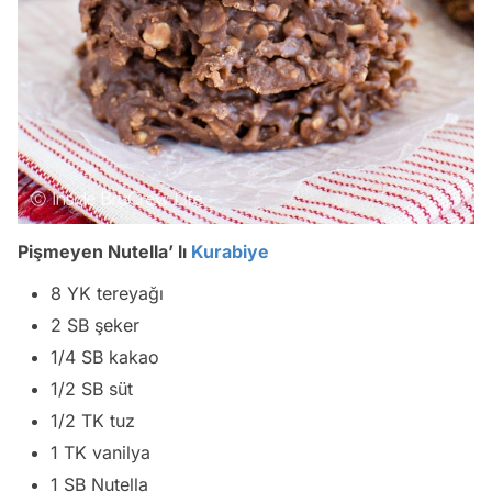
Pişmeyen Nutella’ lı
Kurabiye
8 YK tereyağı
2 SB şeker
1/4 SB kakao
1/2 SB süt
1/2 TK tuz
1 TK vanilya
1 SB Nutella