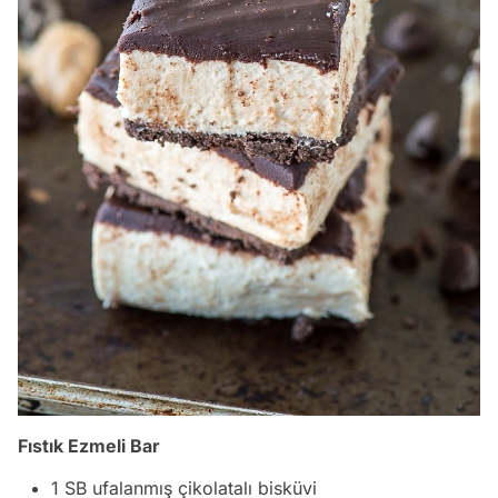
Fıstık Ezmeli Bar
1 SB ufalanmış çikolatalı bisküvi