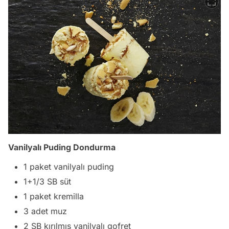
Vanilyalı Puding Dondurma
1 paket vanilyalı puding
1+1/3 SB süt
1 paket kremilla
3 adet muz
2 SB kırılmış vanilyalı gofret