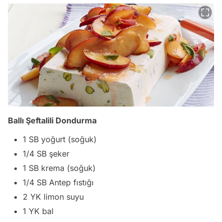
Ballı Şeftalili Dondurma
1 SB yoğurt (soğuk)
1/4 SB şeker
1 SB krema (soğuk)
1/4 SB Antep fıstığı
2 YK limon suyu
1 YK bal