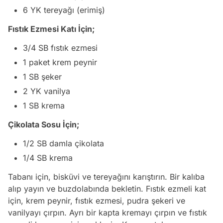
6 YK tereyağı (erimiş)
Fıstık Ezmesi Katı İçin;
3/4 SB fıstık ezmesi
1 paket krem peynir
1 SB şeker
2 YK vanilya
1 SB krema
Çikolata Sosu İçin;
1/2 SB damla çikolata
1/4 SB krema
Tabanı için, bisküvi ve tereyağını karıştırın. Bir kalıba
alıp yayın ve buzdolabında bekletin. Fıstık ezmeli kat
için, krem peynir, fıstık ezmesi, pudra şekeri ve
vanilyayı çırpın. Ayrı bir kapta kremayı çırpın ve fıstık