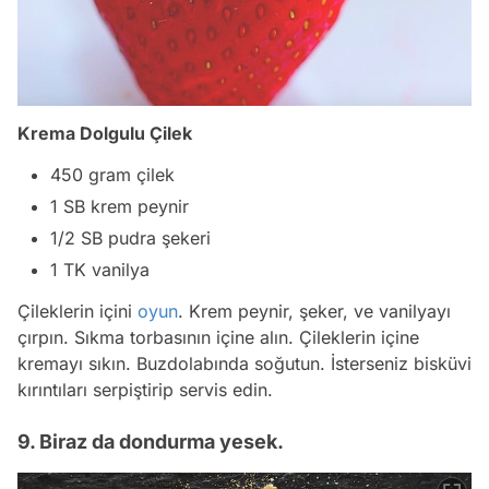
Krema Dolgulu Çilek
450 gram çilek
1 SB krem peynir
1/2 SB pudra şekeri
1 TK vanilya
Çileklerin içini
oyun
. Krem peynir, şeker, ve vanilyayı
çırpın. Sıkma torbasının içine alın. Çileklerin içine
kremayı sıkın. Buzdolabında soğutun. İsterseniz bisküvi
kırıntıları serpiştirip servis edin.
9. Biraz da dondurma yesek.