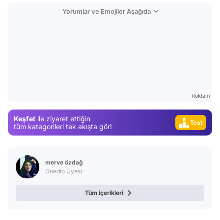
Yorumlar ve Emojiler Aşağıda
Reklam
Video
Test
Keşfet
ile ziyaret ettiğin
tüm kategorileri tek akışta gör!
Gündem
Magazin
merve özdağ
Video
Onedio Üyesi
Test
Tüm içerikleri