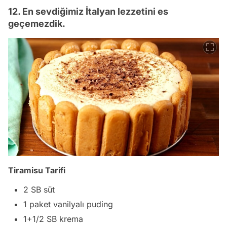
12. En sevdiğimiz İtalyan lezzetini es
geçemezdik.
Tiramisu Tarifi
2 SB süt
1 paket vanilyalı puding
1+1/2 SB krema