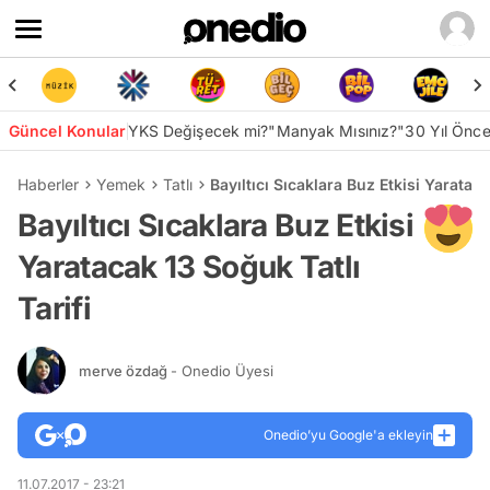
Güncel Konular
YKS Değişecek mi?
"Manyak Mısınız?"
30 Yıl Önc
Haberler
Yemek
Tatlı
Bayıltıcı Sıcaklara Buz Etkisi Yarataca
Bayıltıcı Sıcaklara Buz Etkisi
Yaratacak 13 Soğuk Tatlı
Tarifi
merve özdağ
- Onedio Üyesi
Onedio’yu Google'a ekleyin
11.07.2017 - 23:21