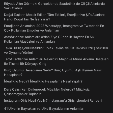
Rüyada Altın Görmek: Gerçekler de Saadetiniz de Çil Çil Altınlarda
Saklı Olabilir!
Doğal Taşların Merak Edilen Tüm Etkileri, Enerjileri ve Şifa Alanları:
Hangi Doğal Taş Ne İşe Yarar?
Emojilerin Anlamları: 2023 WhatsApp, Instagram ve Twitter'da En
Çok Kullanılan Emojiler ve Anlamları
Atasözleri ve Anlamları: A'dan Z'ye Gündelik Hayatta En Sık
Kullanılan Atasözleri ve Anlamları
Tavla Diziliş Şekli Nasıldır? Erkek Tavlası ve Kız Tavlası Diziliş Şekilleri
ve Oynama Yönleri
Tarot Kartları ve Anlamları Nelerdir? Majör ve Minör Arkana Desteleri
İle Tılsımlı Bir Dünyaya Giriş
Burç Uyumu Hesaplama Nedir? Burç Uyumu, Aşk Uyumu Nasıl
Hesaplanır?
İdeal Kilo Nedir? İdeal Kilo Hesaplama Nasıl Yapılır?
Ders Çalışırken Dinlenecek Müzikler Nelerdir? Müziksiz
Çalışamayanlar Toplanın!
Instagram Giriş Nasıl Yapılır? Instagram'a Giriş İşlemleri Rehberi
41 Ülkenin Bayrakları ve Ülke Bayraklarının Anlamları