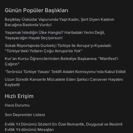
Günün Popüler Başlıkları
Beşiktaş-Üsküdar Vapurunda Yaşlı Kadın, Şort Giyen Kadının
Bacağına Bastonla Vurdu!
Yaşamak İstediğin Ülke Hangisi? Haritadaki Yerini Değil,
Yaşayacağın Hayatı Seçiyorsun!
Sokak Röportajında Gurbetçi Türkiye ile Avrupa'yı Kıyasladı:
"Türkiye’deki Yolların Çoğu Avrupa’da Yok"
Kur'an Kursu Öğrencilerinden Belediye Başkanına: "Manifest’i
Çağırın"
‘Terörsüz Türkiye Yasası’ Teklifi Adalet Komisyonu'nda Kabul Edildi
Uzun Süredir Kanserle Mücadele Eden Şarkıcı Cansever Hayatını
Kaybetti
Hızlı Erişim
Hava Durumu
Son Depremler Listesi
Evlilik Yıl Dönümü Sözleri! En Özel Romantik, Duygusal ve Resimli
Evlilik Yıl dönümü Mesajları