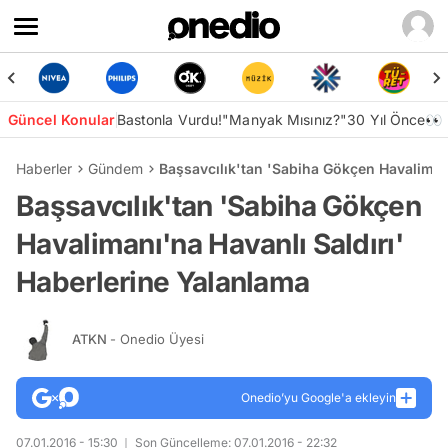
Güncel Konular
Bastonla Vurdu!
"Manyak Mısınız?"
30 Yıl Önce👀
Haberler
Gündem
Başsavcılık'tan 'Sabiha Gökçen Havalimanı
Başsavcılık'tan 'Sabiha Gökçen
Havalimanı'na Havanlı Saldırı'
Haberlerine Yalanlama
ATKN
- Onedio Üyesi
Onedio’yu Google'a ekleyin
07.01.2016 - 15:30
Son Güncelleme: 07.01.2016 - 22:32