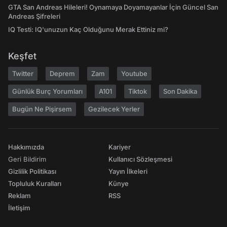
GTA San Andreas Hileleri! Oynamaya Doyamayanlar İçin Güncel San
Andreas Şifreleri
IQ Testi: IQ'unuzun Kaç Olduğunu Merak Ettiniz mi?
Keşfet
Twitter
Deprem
Zam
Youtube
Günlük Burç Yorumları
A101
Tiktok
Son Dakika
Bugün Ne Pişirsem
Gezilecek Yerler
Hakkımızda
Kariyer
Geri Bildirim
Kullanıcı Sözleşmesi
Gizlilik Politikası
Yayın İlkeleri
Topluluk Kuralları
Künye
Reklam
RSS
İletişim