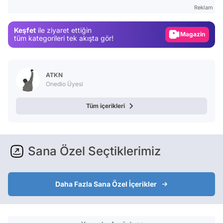
Test
Reklam
Gündem
Keşfet
ile ziyaret ettiğin
Magazin
tüm kategorileri tek akışta gör!
Video
Test
ATKN
Onedio Üyesi
Tüm içerikleri
Sana Özel Seçtiklerimiz
Daha Fazla Sana Özel İçerikler