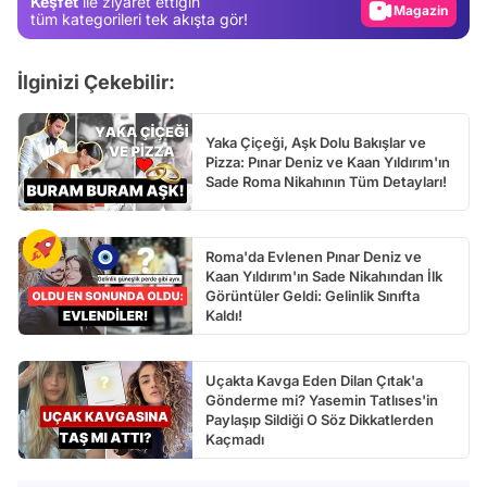
Keşfet
ile ziyaret ettiğin
Video
tüm kategorileri tek akışta gör!
Test
İlginizi Çekebilir:
Yaka Çiçeği, Aşk Dolu Bakışlar ve
Pizza: Pınar Deniz ve Kaan Yıldırım'ın
Sade Roma Nikahının Tüm Detayları!
Roma'da Evlenen Pınar Deniz ve
Kaan Yıldırım'ın Sade Nikahından İlk
Görüntüler Geldi: Gelinlik Sınıfta
Kaldı!
Uçakta Kavga Eden Dilan Çıtak'a
Gönderme mi? Yasemin Tatlıses'in
Paylaşıp Sildiği O Söz Dikkatlerden
Kaçmadı