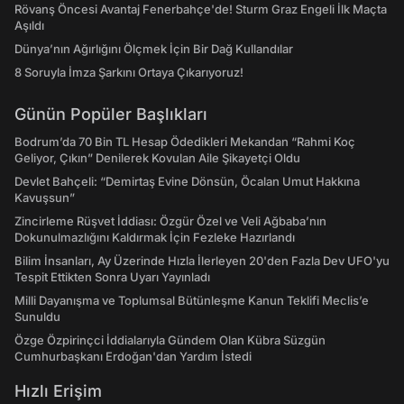
Rövanş Öncesi Avantaj Fenerbahçe'de! Sturm Graz Engeli İlk Maçta
Aşıldı
Dünya’nın Ağırlığını Ölçmek İçin Bir Dağ Kullandılar
8 Soruyla İmza Şarkını Ortaya Çıkarıyoruz!
Günün Popüler Başlıkları
Bodrum’da 70 Bin TL Hesap Ödedikleri Mekandan “Rahmi Koç
Geliyor, Çıkın” Denilerek Kovulan Aile Şikayetçi Oldu
Devlet Bahçeli: “Demirtaş Evine Dönsün, Öcalan Umut Hakkına
Kavuşsun”
Zincirleme Rüşvet İddiası: Özgür Özel ve Veli Ağbaba’nın
Dokunulmazlığını Kaldırmak İçin Fezleke Hazırlandı
Bilim İnsanları, Ay Üzerinde Hızla İlerleyen 20'den Fazla Dev UFO'yu
Tespit Ettikten Sonra Uyarı Yayınladı
Milli Dayanışma ve Toplumsal Bütünleşme Kanun Teklifi Meclis’e
Sunuldu
Özge Özpirinçci İddialarıyla Gündem Olan Kübra Süzgün
Cumhurbaşkanı Erdoğan'dan Yardım İstedi
Hızlı Erişim