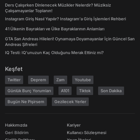
Ders Çalışırken Dinlenecek Müzikler Nelerdir? Müziksiz
Çalışamayanlar Toplanın!
Instagram Giriş Nasıl Yapılır? Instagram'a Giriş İşlemleri Rehberi
41 Ülkenin Bayrakları ve Ülke Bayraklarının Anlamları
GTA San Andreas Hileleri! Oynamaya Doyamayanlar İçin Güncel San
Andreas Şifreleri
IQ Testi: IQ'unuzun Kaç Olduğunu Merak Ettiniz mi?
Keşfet
Twitter
Deprem
Zam
Youtube
Günlük Burç Yorumları
A101
Tiktok
Son Dakika
Bugün Ne Pişirsem
Gezilecek Yerler
Hakkımızda
Kariyer
Geri Bildirim
Kullanıcı Sözleşmesi