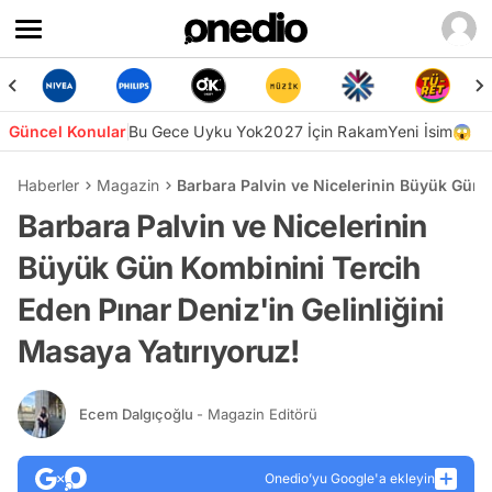
Güncel Konular
Bu Gece Uyku Yok
2027 İçin Rakam
Yeni İsim😱
Haberler
Magazin
Barbara Palvin ve Nicelerinin Büyük Gün K
Barbara Palvin ve Nicelerinin
Büyük Gün Kombinini Tercih
Eden Pınar Deniz'in Gelinliğini
Masaya Yatırıyoruz!
Ecem Dalgıçoğlu
- Magazin Editörü
Onedio’yu Google'a ekleyin