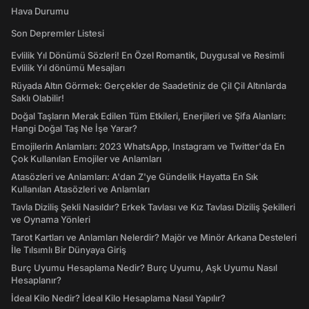
Hava Durumu
Son Depremler Listesi
Evlilik Yıl Dönümü Sözleri! En Özel Romantik, Duygusal ve Resimli
Evlilik Yıl dönümü Mesajları
Rüyada Altın Görmek: Gerçekler de Saadetiniz de Çil Çil Altınlarda
Saklı Olabilir!
Doğal Taşların Merak Edilen Tüm Etkileri, Enerjileri ve Şifa Alanları:
Hangi Doğal Taş Ne İşe Yarar?
Emojilerin Anlamları: 2023 WhatsApp, Instagram ve Twitter'da En
Çok Kullanılan Emojiler ve Anlamları
Atasözleri ve Anlamları: A'dan Z'ye Gündelik Hayatta En Sık
Kullanılan Atasözleri ve Anlamları
Tavla Diziliş Şekli Nasıldır? Erkek Tavlası ve Kız Tavlası Diziliş Şekilleri
ve Oynama Yönleri
Tarot Kartları ve Anlamları Nelerdir? Majör ve Minör Arkana Desteleri
İle Tılsımlı Bir Dünyaya Giriş
Burç Uyumu Hesaplama Nedir? Burç Uyumu, Aşk Uyumu Nasıl
Hesaplanır?
İdeal Kilo Nedir? İdeal Kilo Hesaplama Nasıl Yapılır?