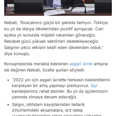
Nebati,
'İhracatımız güçlü bir şekilde ilerliyor. Türkiye
bu yıl da dünya ülkelerinden pozitif ayrışacak. Cari
açıkta yıl sonunda müjdeli rakamları göreceğiz.
Rekabet gücü yüksek sektörleri destekleyeceğiz.
Salgının yıkıcı etkisini telafi eden ülkelerden olduk.'
diye konuştu.
Konuşmasında merakla beklenen
asgari ücret
artışına
da değinen Nebati, özetle şunları söyledi:
'2022 yılı için asgari ücrette herkesin beklentilerini
karşılayan bir artış yapmayı planlıyoruz.
İşçi
kardeşlerimiz rahat etsinler. Bu yıl da işçilerimizin
yanında olmaya devam edeceğiz.
Salgın, istihdam kayıplarından tedarik
zincirlerindeki aksamalara, arz-talep
uyumsuzluklarından rekor seviyelere yükselen