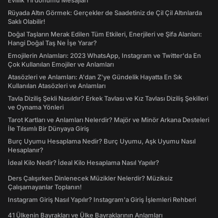
Evlilik Yıl dönümü Mesajları
Rüyada Altın Görmek: Gerçekler de Saadetiniz de Çil Çil Altınlarda
Saklı Olabilir!
Doğal Taşların Merak Edilen Tüm Etkileri, Enerjileri ve Şifa Alanları:
Hangi Doğal Taş Ne İşe Yarar?
Emojilerin Anlamları: 2023 WhatsApp, Instagram ve Twitter'da En
Çok Kullanılan Emojiler ve Anlamları
Atasözleri ve Anlamları: A'dan Z'ye Gündelik Hayatta En Sık
Kullanılan Atasözleri ve Anlamları
Tavla Diziliş Şekli Nasıldır? Erkek Tavlası ve Kız Tavlası Diziliş Şekilleri
ve Oynama Yönleri
Tarot Kartları ve Anlamları Nelerdir? Majör ve Minör Arkana Desteleri
İle Tılsımlı Bir Dünyaya Giriş
Burç Uyumu Hesaplama Nedir? Burç Uyumu, Aşk Uyumu Nasıl
Hesaplanır?
İdeal Kilo Nedir? İdeal Kilo Hesaplama Nasıl Yapılır?
Ders Çalışırken Dinlenecek Müzikler Nelerdir? Müziksiz
Çalışamayanlar Toplanın!
Instagram Giriş Nasıl Yapılır? Instagram'a Giriş İşlemleri Rehberi
41 Ülkenin Bayrakları ve Ülke Bayraklarının Anlamları