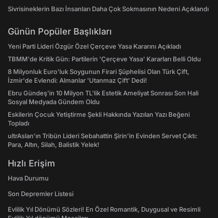
Sivrisineklerin Bazı İnsanları Daha Çok Sokmasının Nedeni Açıklandı
Günün Popüler Başlıkları
Yeni Parti Lideri Özgür Özel Çerçeve Yasa Kararını Açıkladı
TBMM'de Kritik Gün: Partilerin 'Çerçeve Yasa' Kararları Belli Oldu
8 Milyonluk Euro'luk Soygunun Firari Şüphelisi Olan Türk Çift,
İzmir'de Evlendi: Almanlar 'Utanmaz Çift' Dedi!
Ebru Gündeş'in 10 Milyon TL'lik Estetik Ameliyat Sonrası Son Hali
Sosyal Medyada Gündem Oldu
Eskilerin Çocuk Yetiştirme Şekli Hakkında Yazılan Yazı Beğeni
Topladı
ultrAslan’ın Tribün Lideri Sebahattin Şirin’in Evinden Servet Çıktı:
Para, Altın, Silah, Balistik Yelek!
Hızlı Erişim
Hava Durumu
Son Depremler Listesi
Evlilik Yıl Dönümü Sözleri! En Özel Romantik, Duygusal ve Resimli