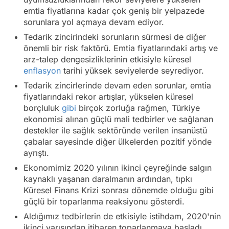
emtia fiyatlarına kadar çok geniş bir yelpazede
sorunlara yol açmaya devam ediyor.
Tedarik zincirindeki sorunların sürmesi de diğer
önemli bir risk faktörü. Emtia fiyatlarındaki artış ve
arz-talep dengesizliklerinin etkisiyle küresel
enflasyon
tarihi yüksek seviyelerde seyrediyor.
Tedarik zincirlerinde devam eden sorunlar, emtia
fiyatlarındaki rekor artışlar, yükselen küresel
borçluluk
gibi
birçok zorluğa rağmen, Türkiye
ekonomisi alınan güçlü mali tedbirler ve sağlanan
destekler ile sağlık sektöründe verilen insanüstü
çabalar sayesinde diğer ülkelerden pozitif yönde
ayrıştı.
Ekonomimiz 2020 yılının ikinci çeyreğinde salgın
kaynaklı yaşanan daralmanın ardından, tıpkı
Küresel Finans Krizi sonrası dönemde olduğu gibi
güçlü bir toparlanma reaksiyonu gösterdi.
Aldığımız tedbirlerin de etkisiyle istihdam, 2020'nin
ikinci yarısından itibaren toparlanmaya başladı.