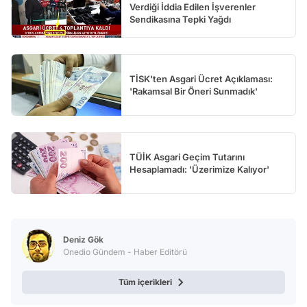
Verdiği İddia Edilen İşverenler
Sendikasına Tepki Yağdı
TİSK'ten Asgari Ücret Açıklaması:
'Rakamsal Bir Öneri Sunmadık'
TÜİK Asgari Geçim Tutarını
Hesaplamadı: 'Üzerimize Kalıyor'
Deniz Gök
Onedio Gündem - Haber Editörü
Tüm içerikleri