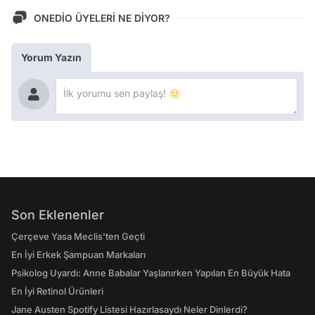
ONEDİO ÜYELERİ NE DİYOR?
Yorum Yazın
Son Eklenenler
Çerçeve Yasa Meclis'ten Geçti
En İyi Erkek Şampuan Markaları
Psikolog Uyardı: Anne Babalar Yaşlanırken Yapılan En Büyük Hata
En İyi Retinol Ürünleri
Jane Austen Spotify Listesi Hazırlasaydı Neler Dinlerdi?