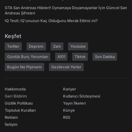
GTA San Andreas Hileleri! Oynamaya Doyamayanlar İçin Güncel San
Andreas Şifreleri
IQ Testi: IQ'unuzun Kaç Olduğunu Merak Ettiniz mi?
Keşfet
Twitter
Deprem
Zam
Youtube
Günlük Burç Yorumları
A101
Tiktok
Son Dakika
Bugün Ne Pişirsem
Gezilecek Yerler
Hakkımızda
Kariyer
Geri Bildirim
Kullanıcı Sözleşmesi
Gizlilik Politikası
Yayın İlkeleri
Topluluk Kuralları
Künye
Reklam
RSS
İletişim