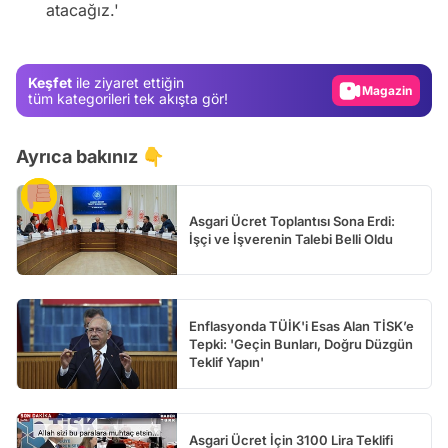
atacağız.'
Test
Gündem
Keşfet
ile ziyaret ettiğin
Magazin
tüm kategorileri tek akışta gör!
Video
Ayrıca bakınız 👇
Test
Asgari Ücret Toplantısı Sona Erdi:
İşçi ve İşverenin Talebi Belli Oldu
Enflasyonda TÜİK'i Esas Alan TİSK’e
Tepki: 'Geçin Bunları, Doğru Düzgün
Teklif Yapın'
Asgari Ücret İçin 3100 Lira Teklifi