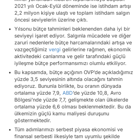
2021 yılı Ocak-Eylül döneminde ise istihdam artışı
2,2 milyon kişiye ulaştı ve toplam istihdam salgın
öncesi seviyelerin üzerine çıktı.
Yılsonu bütçe tahminleri beklenenden daha iyi bir
seviyeyi işaret ediyor. Salgınla mücadele ve diğer
zaruri nedenlerle bütçe harcamalarındaki artışa ve
vazgeçtiğimiz
vergi
gelirlerine rağmen, ekonomik
aktivitedeki canlanma ve gelir tarafındaki güçlü
iyileşme bütçe performansımızı olumlu etkiliyor.
Bu kapsamda, bütçe açığının OVP’de açıkladığımız
yüzde 3,5 seviyesinin altında olacağını tahmin
ediyoruz. Bununla birlikte, bu oranın dünyada
ortalama yüzde 7,9,
ABD
’de yüzde 10,8, Avro
Bölgesi’nde yüzde 7,7, gelişmekte olan ülkelerde
ortalama yüzde 6,6 olması beklenmektedir. Bu da
ülkemizin güçlü kamu maliyesi duruşunu
göstermektedir.
Tüm adımlarımızı serbest piyasa ekonomisi ve
finansal serbesti ilkesiyle tam uyumlu şekilde
Video