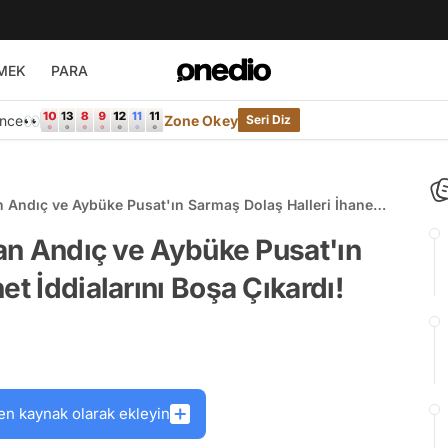
MEK
PARA
Önce👀
Zone Okey
Seri Diz
an Andıç ve Aybüke Pusat'ın Sarmaş Dolaş Halleri İhanet
kan Andıç ve Aybüke Pusat'ın
et İddialarını Boşa Çıkardı!
en kaynak olarak ekleyin