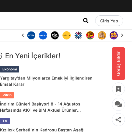
Giriş Yap
Görüş Bildir
En Yeni İçerikler!
Ekonomi
Yargıtay’dan Milyonlarca Emekliyi İlgilendiren
Emsal Karar
Vitrin
İndirim Günleri Başlıyor! 8 - 14 Ağustos
Haftasında A101 ve BİM Aktüel Ürünler
Listesinde Ne Var?
TV
Kızılcık Şerbeti'nin Kadrosu Baştan Aşağı