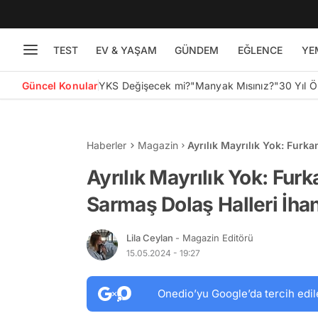
TEST
EV & YAŞAM
GÜNDEM
EĞLENCE
YE
Güncel Konular
YKS Değişecek mi?
"Manyak Mısınız?"
30 Yıl 
Haberler
Magazin
Ayrılık Mayrılık Yok: Furk
İddialarını Boşa Çıkardı!
Ayrılık Mayrılık Yok: Fur
Sarmaş Dolaş Halleri İhan
Lila Ceylan
- Magazin Editörü
15.05.2024 - 19:27
Onedio’yu Google’da tercih edil