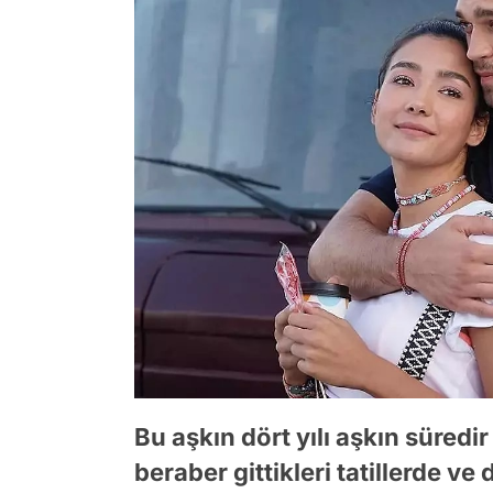
Bu aşkın dört yılı aşkın süredir
beraber gittikleri tatillerde 