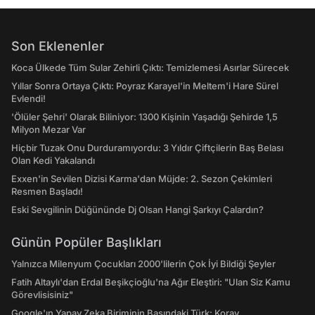
Son Eklenenler
Koca Ülkede Tüm Sular Zehirli Çıktı: Temizlemesi Asırlar Sürecek
Yıllar Sonra Ortaya Çıktı: Poyraz Karayel'in Meltem'i Hare Sürel
Evlendi!
'Ölüler Şehri' Olarak Biliniyor: 1300 Kişinin Yaşadığı Şehirde 1,5
Milyon Mezar Var
Hiçbir Tuzak Onu Durduramıyordu: 3 Yıldır Çiftçilerin Baş Belası
Olan Kedi Yakalandı
Exxen'in Sevilen Dizisi Karma'dan Müjde: 2. Sezon Çekimleri
Resmen Başladı!
Eski Sevgilinin Düğününde Dj Olsan Hangi Şarkıyı Çalardın?
Günün Popüler Başlıkları
Yalnızca Milenyum Çocukları 2000'lilerin Çok İyi Bildiği Şeyler
Fatih Altaylı'dan Erdal Beşikçioğlu'na Ağır Eleştiri: "Ulan Siz Kamu
Görevlisisiniz"
Google'ın Yapay Zeka Biriminin Başındaki Türk: Koray