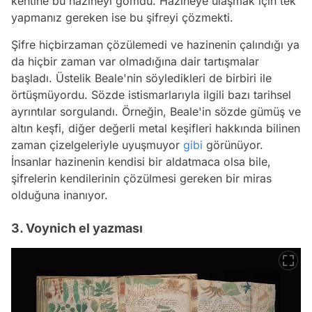
kentine bu hazineyi gömdü. Hazineye ulaşmak için tek
yapmanız gereken ise bu şifreyi çözmekti.
Şifre hiçbirzaman çözülemedi ve hazinenin çalındığı ya
da hiçbir zaman var olmadığına dair tartışmalar
başladı. Üstelik Beale'nin söyledikleri de birbiri ile
örtüşmüyordu. Sözde istismarlarıyla ilgili bazı tarihsel
ayrıntılar sorgulandı. Örneğin, Beale'in sözde gümüş ve
altın keşfi, diğer değerli metal keşifleri hakkında bilinen
zaman çizelgeleriyle uyuşmuyor
gibi
görünüyor.
İnsanlar hazinenin kendisi bir aldatmaca olsa bile,
şifrelerin kendilerinin çözülmesi gereken bir miras
olduğuna inanıyor.
3. Voynich el yazması