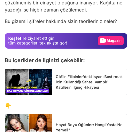
Video
çözülmemiş bir cinayet olduğuna inanıyor. Kağıtta ne
yazdığı ise hiçbir zaman çözülemedi.
Test
Bu gizemli şifreler hakkında sizin teorileriniz neler?
Gündem
Magazin
Keşfet
ile ziyaret ettiğin
Video
tüm kategorileri tek akışta gör!
Test
Bu içerikler de ilginizi çekebilir:
CIA'in Filipinler'deki İsyanı Bastırmak
İçin Kullandığı Sahte 'Vampir'
Katillerin İlginç Hikayesi
👇
Hayat Boyu Öğünler: Hangi Yaşta Ne
Yemeli?