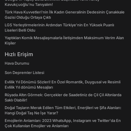
Kavukçuoğlu'nu Tanıyalım!
Türk Hava Kuvvetleri'nin İlk Kadın Generalinin Dedesinin Çanakkale
Gazisi Olduğu Ortaya Çıktı
LGS Yerleştirmelerinin Ardından Türkiye'nin En Yüksek Puanlı
Liseleri Belli Oldu
Yaptıkları Komik Mesajlaşmalarla İletişimden Maksimum Verim Alan
Kişiler
Hızlı Erişim
Hava Durumu
Son Depremler Listesi
Evlilik Yıl Dönümü Sözleri! En Özel Romantik, Duygusal ve Resimli
Evlilik Yıl dönümü Mesajları
Rüyada Altın Görmek: Gerçekler de Saadetiniz de Çil Çil Altınlarda
Saklı Olabilir!
Doğal Taşların Merak Edilen Tüm Etkileri, Enerjileri ve Şifa Alanları:
Hangi Doğal Taş Ne İşe Yarar?
Emojilerin Anlamları: 2023 WhatsApp, Instagram ve Twitter'da En
Çok Kullanılan Emojiler ve Anlamları