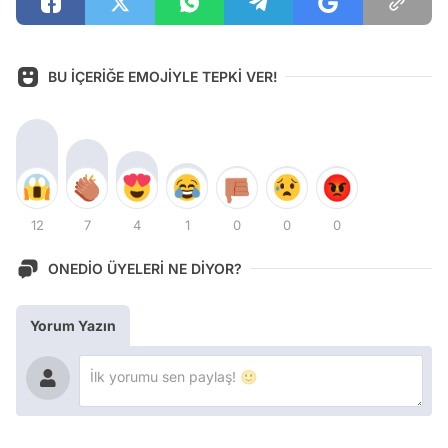
BU İÇERİĞE EMOJİYLE TEPKİ VER!
12
7
4
1
0
0
0
ONEDİO ÜYELERİ NE DİYOR?
Yorum Yazın