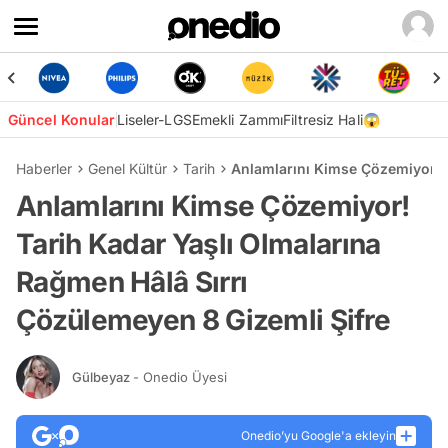
Güncel Konular
Liseler-LGS
Emekli Zammı
Filtresiz Hali😱
Haberler
Genel Kültür
Tarih
Anlamlarını Kimse Çözemiyor! T
Anlamlarını Kimse Çözemiyor!
Tarih Kadar Yaşlı Olmalarına
Rağmen Hâlâ Sırrı
Çözülemeyen 8 Gizemli Şifre
Gülbeyaz
- Onedio Üyesi
Onedio’yu Google'a ekleyin