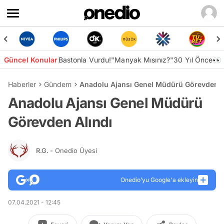
Güncel Konular
Bastonla Vurdu!
"Manyak Mısınız?"
30 Yıl Önce👀
Haberler
Gündem
Anadolu Ajansı Genel Müdürü Görevden A
Anadolu Ajansı Genel Müdürü
Görevden Alındı
R.G.
- Onedio Üyesi
Onedio’yu Google'a ekleyin
07.04.2021 - 12:45