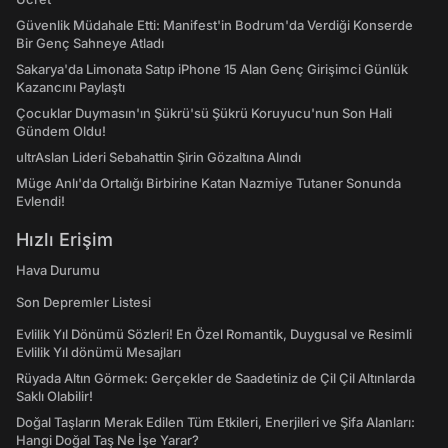
Güvenlik Müdahale Etti: Manifest'in Bodrum'da Verdiği Konserde
Bir Genç Sahneye Atladı
Sakarya'da Limonata Satıp iPhone 15 Alan Genç Girişimci Günlük
Kazancını Paylaştı
Çocuklar Duymasın'ın Şükrü'sü Şükrü Koruyucu'nun Son Hali
Gündem Oldu!
ultrAslan Lideri Sebahattin Şirin Gözaltına Alındı
Müge Anlı'da Ortalığı Birbirine Katan Nazmiye Tutaner Sonunda
Evlendi!
Hızlı Erişim
Hava Durumu
Son Depremler Listesi
Evlilik Yıl Dönümü Sözleri! En Özel Romantik, Duygusal ve Resimli
Evlilik Yıl dönümü Mesajları
Rüyada Altın Görmek: Gerçekler de Saadetiniz de Çil Çil Altınlarda
Saklı Olabilir!
Doğal Taşların Merak Edilen Tüm Etkileri, Enerjileri ve Şifa Alanları:
Hangi Doğal Taş Ne İşe Yarar?