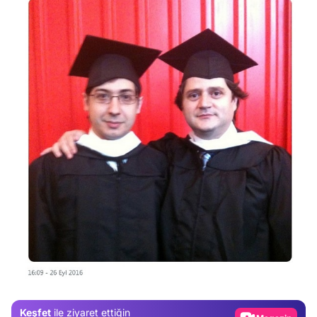
Video
Test
Gündem
Keşfet
ile ziyaret ettiğin