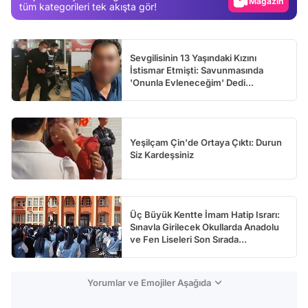
Magazin
tüm kategorileri tek akışta gör!
Video
Test
Sevgilisinin 13 Yaşındaki Kızını
İstismar Etmişti: Savunmasında
'Onunla Evleneceğim' Dedi...
Yeşilçam Çin'de Ortaya Çıktı: Durun
Siz Kardeşsiniz
Üç Büyük Kentte İmam Hatip Israrı:
Sınavla Girilecek Okullarda Anadolu
ve Fen Liseleri Son Sırada...
Yorumlar ve Emojiler Aşağıda