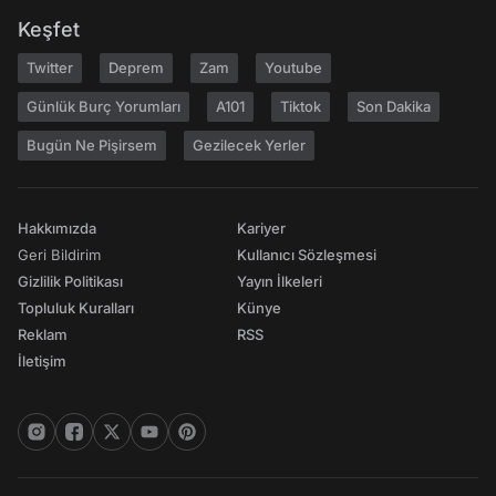
Keşfet
Twitter
Deprem
Zam
Youtube
Günlük Burç Yorumları
A101
Tiktok
Son Dakika
Bugün Ne Pişirsem
Gezilecek Yerler
Hakkımızda
Kariyer
Geri Bildirim
Kullanıcı Sözleşmesi
Gizlilik Politikası
Yayın İlkeleri
Topluluk Kuralları
Künye
Reklam
RSS
İletişim