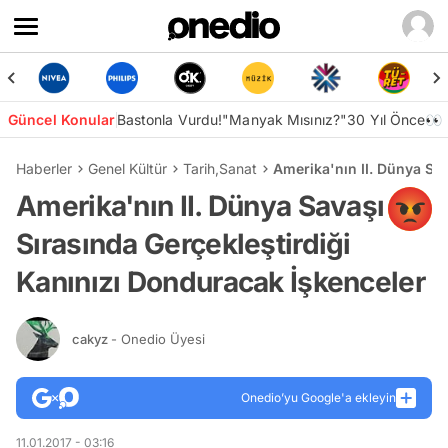
Güncel Konular
Bastonla Vurdu!
"Manyak Mısınız?"
30 Yıl Önce👀
Haberler
Genel Kültür
Tarih
,
Sanat
Amerika'nın II. Dünya Sav
Amerika'nın II. Dünya Savaşı
Sırasında Gerçekleştirdiği
Kanınızı Donduracak İşkenceler
cakyz
- Onedio Üyesi
Onedio’yu Google'a ekleyin
11.01.2017 - 03:16