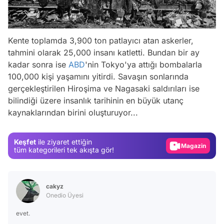
Kente toplamda 3,900 ton patlayıcı atan askerler,
tahmini olarak 25,000 insanı katletti. Bundan bir ay
kadar sonra ise
ABD
'nin Tokyo'ya attığı bombalarla
100,000 kişi yaşamını yitirdi. Savaşın sonlarında
Video
gerçekleştirilen Hiroşima ve Nagasaki saldırıları ise
Test
bilindiği üzere insanlık tarihinin en büyük utanç
kaynaklarından birini oluşturuyor...
Gündem
Magazin
Keşfet
ile ziyaret ettiğin
Video
tüm kategorileri tek akışta gör!
Test
cakyz
Onedio Üyesi
evet.