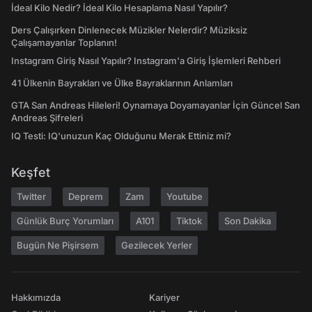
İdeal Kilo Nedir? İdeal Kilo Hesaplama Nasıl Yapılır?
Ders Çalışırken Dinlenecek Müzikler Nelerdir? Müziksiz
Çalışamayanlar Toplanın!
Instagram Giriş Nasıl Yapılır? Instagram'a Giriş İşlemleri Rehberi
41 Ülkenin Bayrakları ve Ülke Bayraklarının Anlamları
GTA San Andreas Hileleri! Oynamaya Doyamayanlar İçin Güncel San
Andreas Şifreleri
IQ Testi: IQ'unuzun Kaç Olduğunu Merak Ettiniz mi?
Keşfet
Twitter
Deprem
Zam
Youtube
Günlük Burç Yorumları
A101
Tiktok
Son Dakika
Bugün Ne Pişirsem
Gezilecek Yerler
Hakkımızda
Kariyer