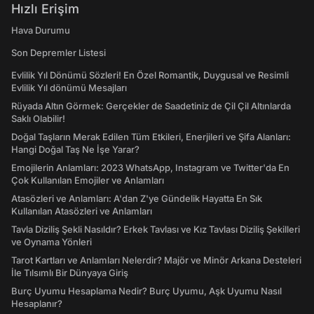
Hızlı Erişim
Hava Durumu
Son Depremler Listesi
Evlilik Yıl Dönümü Sözleri! En Özel Romantik, Duygusal ve Resimli
Evlilik Yıl dönümü Mesajları
Rüyada Altın Görmek: Gerçekler de Saadetiniz de Çil Çil Altınlarda
Saklı Olabilir!
Doğal Taşların Merak Edilen Tüm Etkileri, Enerjileri ve Şifa Alanları:
Hangi Doğal Taş Ne İşe Yarar?
Emojilerin Anlamları: 2023 WhatsApp, Instagram ve Twitter'da En
Çok Kullanılan Emojiler ve Anlamları
Atasözleri ve Anlamları: A'dan Z'ye Gündelik Hayatta En Sık
Kullanılan Atasözleri ve Anlamları
Tavla Diziliş Şekli Nasıldır? Erkek Tavlası ve Kız Tavlası Diziliş Şekilleri
ve Oynama Yönleri
Tarot Kartları ve Anlamları Nelerdir? Majör ve Minör Arkana Desteleri
İle Tılsımlı Bir Dünyaya Giriş
Burç Uyumu Hesaplama Nedir? Burç Uyumu, Aşk Uyumu Nasıl
Hesaplanır?