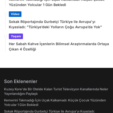
Yüzünden Yolcular 1 Gün Bekledi
Video
Sokak Röportajında Gurbetçi Türkiye ile Avrupa'yı
Kıyasladı: "Türkiye’deki Yolların Çoğu Avrupa’da Yok"
Yaşam
Her Sabah Kahve İçenlerin Bilimsel Araştırmalarda Ortaya
Çıkan 4 Özelliği
Son Eklenenler
Kuzey Kore'de Bir Otelde Kalan Turist Televizyon Kanallarında Neler
Yayınlandığını Paylaştı
Kemerini Takmadığı İçin Uçak Kalkamadı: Küçük Çocuk Yüzünden
Yolcular 1 Gün Bekledi
Sokak Röportajında Gurbetçi Türkiye ile Avrupa'yı Kıyasladı: