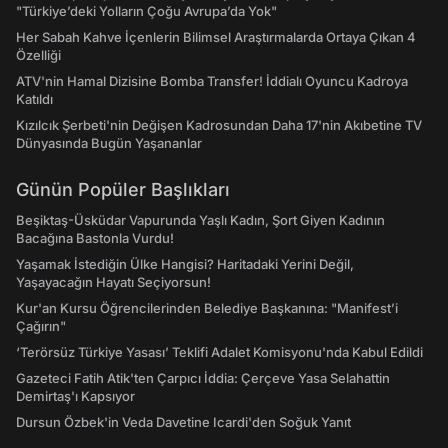
"Türkiye’deki Yolların Çoğu Avrupa’da Yok"
Her Sabah Kahve İçenlerin Bilimsel Araştırmalarda Ortaya Çıkan 4
Özelliği
ATV'nin Hamal Dizisine Bomba Transfer! İddialı Oyuncu Kadroya
Katıldı
Kızılcık Şerbeti'nin Değişen Kadrosundan Daha 17'nin Akıbetine TV
Dünyasında Bugün Yaşananlar
Günün Popüler Başlıkları
Beşiktaş-Üsküdar Vapurunda Yaşlı Kadın, Şort Giyen Kadının
Bacağına Bastonla Vurdu!
Yaşamak İstediğin Ülke Hangisi? Haritadaki Yerini Değil,
Yaşayacağın Hayatı Seçiyorsun!
Kur'an Kursu Öğrencilerinden Belediye Başkanına: "Manifest’i
Çağırın"
‘Terörsüz Türkiye Yasası’ Teklifi Adalet Komisyonu'nda Kabul Edildi
Gazeteci Fatih Atik'ten Çarpıcı İddia: Çerçeve Yasa Selahattin
Demirtaş'ı Kapsıyor
Dursun Özbek'in Veda Davetine Icardi'den Soğuk Yanıt