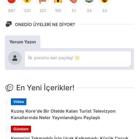
867
331
201
105
51
34
33
ONEDİO ÜYELERİ NE DİYOR?
Yorum Yazın
En Yeni İçerikler!
Video
Kuzey Kore'de Bir Otelde Kalan Turist Televizyon
Kanallarında Neler Yayınlandığını Paylaştı
Gündem
Kemerini Takmadığı İçin Uçak Kalkamadı: Küçük Çocuk