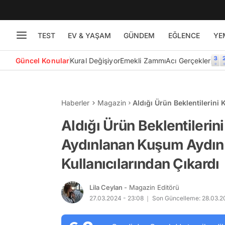
TEST
EV & YAŞAM
GÜNDEM
EĞLENCE
YE
Güncel Konular
Kural Değişiyor
Emekli Zammı
Acı Gerçekler
Haberler
Magazin
Aldığı Ürün Beklentilerini
Kullanıcılarından Çıkardı
Aldığı Ürün Beklentilerin
Aydınlanan Kuşum Aydın 
Kullanıcılarından Çıkardı
Lila Ceylan
- Magazin Editörü
27.03.2024 - 23:08
Son Güncelleme: 28.03.2