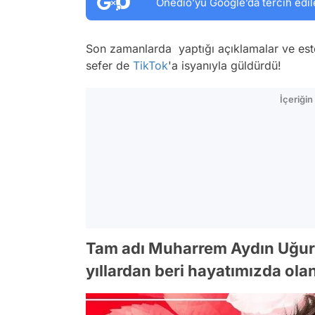
Onedio’yu Google’da tercih edil
Son zamanlarda yaptığı açıklamalar ve es
sefer de
TikTok
'a isyanıyla güldürdü!
İçeriği
Tam adı Muharrem Aydın Uğurl
yıllardan beri hayatımızda ola