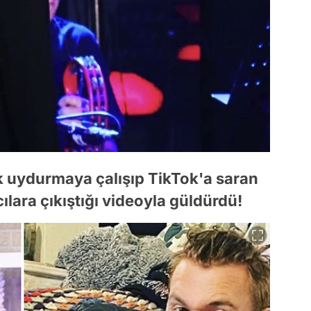
ak uydurmaya çalışıp TikTok'a saran
ılara çıkıştığı videoyla güldürdü!