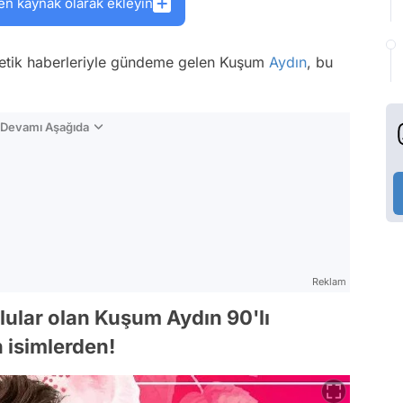
en kaynak olarak ekleyin
tetik haberleriyle gündeme gelen Kuşum
Aydın
, bu
n Devamı Aşağıda
Reklam
ular olan Kuşum Aydın 90'lı
n isimlerden!