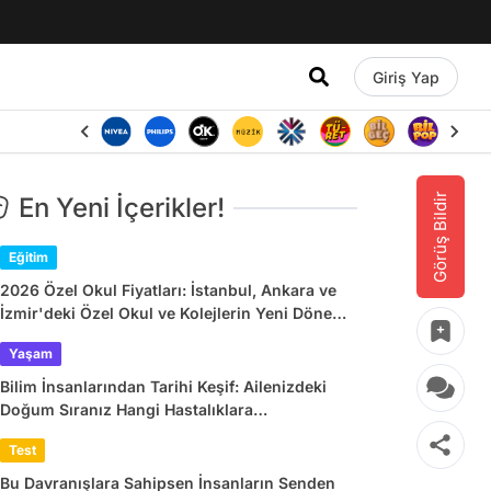
Giriş Yap
Görüş Bildir
En Yeni İçerikler!
Eğitim
2026 Özel Okul Fiyatları: İstanbul, Ankara ve
İzmir'deki Özel Okul ve Kolejlerin Yeni Dönem
Ücretleri
Yaşam
Bilim İnsanlarından Tarihi Keşif: Ailenizdeki
Doğum Sıranız Hangi Hastalıklara
Yakalanacağınızı Belirliyor
Test
Bu Davranışlara Sahipsen İnsanların Senden