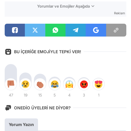
Yorumlar ve Emojiler Aşağıda
Reklam
BU İÇERİĞE EMOJİYLE TEPKİ VER!
47
19
15
5
4
3
1
ONEDİO ÜYELERİ NE DİYOR?
Yorum Yazın