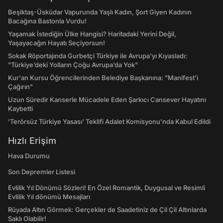
Beşiktaş-Üsküdar Vapurunda Yaşlı Kadın, Şort Giyen Kadının
Bacağına Bastonla Vurdu!
Yaşamak İstediğin Ülke Hangisi? Haritadaki Yerini Değil,
Yaşayacağın Hayatı Seçiyorsun!
Sokak Röportajında Gurbetçi Türkiye ile Avrupa'yı Kıyasladı:
"Türkiye’deki Yolların Çoğu Avrupa’da Yok"
Kur'an Kursu Öğrencilerinden Belediye Başkanına: "Manifest’i
Çağırın"
Uzun Süredir Kanserle Mücadele Eden Şarkıcı Cansever Hayatını
Kaybetti
‘Terörsüz Türkiye Yasası’ Teklifi Adalet Komisyonu'nda Kabul Edildi
Hızlı Erişim
Hava Durumu
Son Depremler Listesi
Evlilik Yıl Dönümü Sözleri! En Özel Romantik, Duygusal ve Resimli
Evlilik Yıl dönümü Mesajları
Rüyada Altın Görmek: Gerçekler de Saadetiniz de Çil Çil Altınlarda
Saklı Olabilir!