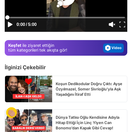
Video
Test
0:00
/
5:00
Gündem
Magazin
Keşfet
ile ziyaret ettiğin
Video
tüm kategorileri tek akışta gör!
Test
İlginizi Çekebilir
Koşun Dedikodular Doğru Çıktı: Ayşe
Özyılmazel, Somer Sivrioğlu'yla Aşk
Yaşadığını İtiraf Etti
Dünya Tatlısı Oğlu Kendisine Adıyla
Hitap Ettiği İçin Linç Yiyen Can
Bonomo’dan Kapak Gibi Cevap!