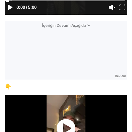
0:00
/
5:00
İçeriğin Devamı Aşağıda
Reklam
👇