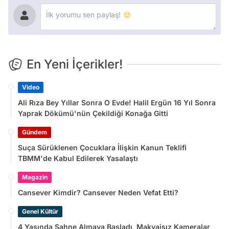
En Yeni İçerikler!
Video
Ali Rıza Bey Yıllar Sonra O Evde! Halil Ergün 16 Yıl Sonra
Yaprak Dökümü'nün Çekildiği Konağa Gitti
Gündem
Suça Sürüklenen Çocuklara İlişkin Kanun Teklifi
TBMM'de Kabul Edilerek Yasalaştı
Magazin
Cansever Kimdir? Cansever Neden Vefat Etti?
Genel Kültür
4 Yaşında Sahne Almaya Başladı, Makyajsız Kameralar