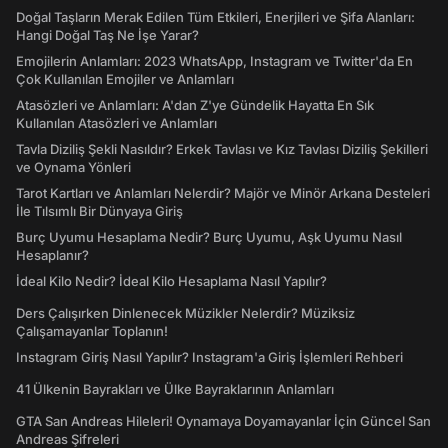
Doğal Taşların Merak Edilen Tüm Etkileri, Enerjileri ve Şifa Alanları:
Hangi Doğal Taş Ne İşe Yarar?
Emojilerin Anlamları: 2023 WhatsApp, Instagram ve Twitter'da En
Çok Kullanılan Emojiler ve Anlamları
Atasözleri ve Anlamları: A'dan Z'ye Gündelik Hayatta En Sık
Kullanılan Atasözleri ve Anlamları
Tavla Diziliş Şekli Nasıldır? Erkek Tavlası ve Kız Tavlası Diziliş Şekilleri
ve Oynama Yönleri
Tarot Kartları ve Anlamları Nelerdir? Majör ve Minör Arkana Desteleri
İle Tılsımlı Bir Dünyaya Giriş
Burç Uyumu Hesaplama Nedir? Burç Uyumu, Aşk Uyumu Nasıl
Hesaplanır?
İdeal Kilo Nedir? İdeal Kilo Hesaplama Nasıl Yapılır?
Ders Çalışırken Dinlenecek Müzikler Nelerdir? Müziksiz
Çalışamayanlar Toplanın!
Instagram Giriş Nasıl Yapılır? Instagram'a Giriş İşlemleri Rehberi
41 Ülkenin Bayrakları ve Ülke Bayraklarının Anlamları
GTA San Andreas Hileleri! Oynamaya Doyamayanlar İçin Güncel San
Andreas Şifreleri