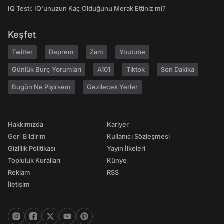
IQ Testi: IQ'unuzun Kaç Olduğunu Merak Ettiniz mi?
Keşfet
Twitter
Deprem
Zam
Youtube
Günlük Burç Yorumları
A101
Tiktok
Son Dakika
Bugün Ne Pişirsem
Gezilecek Yerler
Hakkımızda
Kariyer
Geri Bildirim
Kullanıcı Sözleşmesi
Gizlilik Politikası
Yayın İlkeleri
Topluluk Kuralları
Künye
Reklam
RSS
İletişim