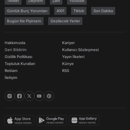
Twitter
Deprem
Zam
Youtube
Günlük Burç Yorumları
A101
Tiktok
Son Dakika
Bugün Ne Pişirsem
Gezilecek Yerler
Hakkımızda
Kariyer
Geri Bildirim
Kullanıcı Sözleşmesi
Gizlilik Politikası
Yayın İlkeleri
Topluluk Kuralları
Künye
Reklam
RSS
İletişim