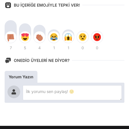
BU İÇERİĞE EMOJİYLE TEPKİ VER!
7
5
4
1
1
0
0
ONEDİO ÜYELERİ NE DİYOR?
Yorum Yazın