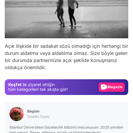
Açık ilişkide bir sadakat sözü olmadığı için herhangi bir
Video
durum aldatma veya aldatılma olmaz. Size böyle gelen
Test
bir durumda partnerinizle açık şekilde konuşmanız
oldukça önemlidir.
Gündem
Magazin
Keşfet
ile ziyaret ettiğin
Video
tüm kategorileri tek akışta gör!
Test
Begüm
Onedio Üyesi
İstanbul Üniversitesi Gazetecilik bölümü mezunuyum. 2020 yılından
beri yaşam, finans, eğlence, müzik ve birbirinden farklı