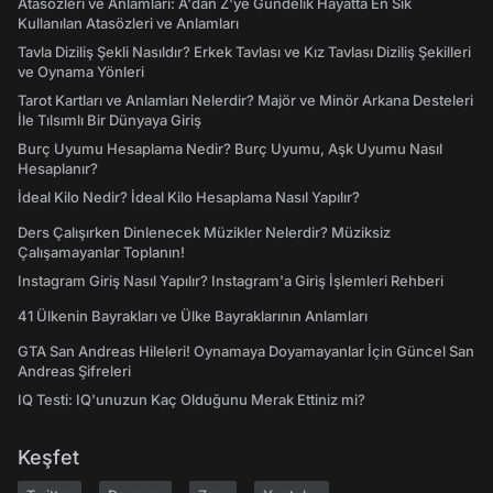
Atasözleri ve Anlamları: A'dan Z'ye Gündelik Hayatta En Sık
Kullanılan Atasözleri ve Anlamları
Tavla Diziliş Şekli Nasıldır? Erkek Tavlası ve Kız Tavlası Diziliş Şekilleri
ve Oynama Yönleri
Tarot Kartları ve Anlamları Nelerdir? Majör ve Minör Arkana Desteleri
İle Tılsımlı Bir Dünyaya Giriş
Burç Uyumu Hesaplama Nedir? Burç Uyumu, Aşk Uyumu Nasıl
Hesaplanır?
İdeal Kilo Nedir? İdeal Kilo Hesaplama Nasıl Yapılır?
Ders Çalışırken Dinlenecek Müzikler Nelerdir? Müziksiz
Çalışamayanlar Toplanın!
Instagram Giriş Nasıl Yapılır? Instagram'a Giriş İşlemleri Rehberi
41 Ülkenin Bayrakları ve Ülke Bayraklarının Anlamları
GTA San Andreas Hileleri! Oynamaya Doyamayanlar İçin Güncel San
Andreas Şifreleri
IQ Testi: IQ'unuzun Kaç Olduğunu Merak Ettiniz mi?
Keşfet