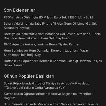
Son Eklenenler
PSG’nin Arda Güler İçin 115 Milyon Euro Teklif Ettiği İddia Edildi
Sakarya'da Limonata Satıp iPhone 15 Alan Genç Girişimci Günlük
Kazancını Paylaştı
Brezilya'da İnanılmaz Anlar: Maranhao Gol Sevinci Sırasında Tünele
Düşünce Hem Sakatlandı Hem Golü Sayılmadı
10-16 Ağustos Ankara, İzmir ve Bursa Tiyatro Rehberi
Hem Serinletiyor Hem Damarları Koruyor: Japonların Yazın
Serinlemek İçin İçtiği Çay
Haftanın En Popülerleri: Herkesin Sepetine Eklediği Haftanın En Çok
Satan Ürünleri
Günün Popüler Başlıkları
Sokak Röportajında Gurbetçi Türkiye ile Avrupa'yı Kıyasladı:
"Türkiye’deki Yolların Çoğu Avrupa’da Yok"
Kur'an Kursu Öğrencilerinden Belediye Başkanına: "Manifest’i
Çağırın"
Uzun Süredir Kanserle Mücadele Eden Şarkıcı Cansever Hayatını