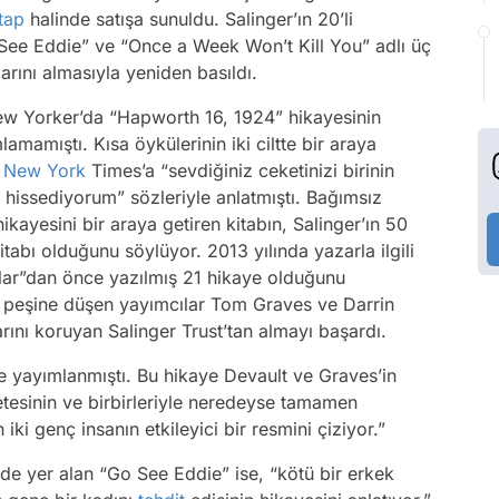
tap
halinde satışa sunuldu. Salinger’ın 20’li
See Eddie” ve “Once a Week Won’t Kill You” adlı üç
arını almasıyla yeniden basıldı.
New Yorker’da “Hapworth 16, 1924” hikayesinin
mamıştı. Kısa öykülerinin iki ciltte bir araya
e
New York
Times’a “sevdiğiniz ceketinizi birinin
e hissediyorum” sözleriyle anlatmıştı. Bağımsız
ayesini bir araya getiren kitabın, Salinger’ın 50
itabı olduğunu söylüyor. 2013 yılında yazarla ilgili
lar”dan önce yazılmış 21 hikaye olduğunu
n peşine düşen yayımcılar Tom Graves ve Darrin
arını koruyan Salinger Trust’tan almayı başardı.
 yayımlanmıştı. Bu hikaye Devault ve Graves’in
tesinin ve birbirleriyle neredeyse tamamen
ki genç insanın etkileyici bir resmini çiziyor.”
ide yer alan “Go See Eddie” ise, “kötü bir erkek