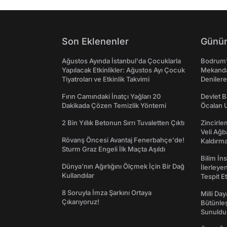
Son Eklenenler
Günün
Ağustos Ayında İstanbul'da Çocuklarla
Bodrum’
Yapılacak Etkinlikler: Ağustos Ayı Çocuk
Mekanda
Tiyatroları ve Etkinlik Takvimi
Denilere
Fırın Camındaki İnatçı Yağları 20
Devlet B
Dakikada Çözen Temizlik Yöntemi
Öcalan 
2 Bin Yıllık Betonun Sırrı Tuvaletten Çıktı
Zincirle
Veli Ağb
Rövanş Öncesi Avantaj Fenerbahçe'de!
Kaldırma
Sturm Graz Engeli İlk Maçta Aşıldı
Bilim İn
Dünya’nın Ağırlığını Ölçmek İçin Bir Dağ
İlerleye
Kullandılar
Tespit E
8 Soruyla İmza Şarkını Ortaya
Milli Da
Çıkarıyoruz!
Bütünleş
Sunuldu