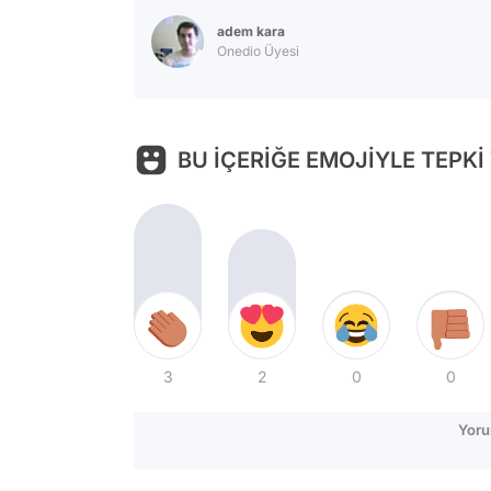
adem kara
Onedio Üyesi
BU İÇERİĞE EMOJİYLE TEPKİ
3
2
0
0
Yoru