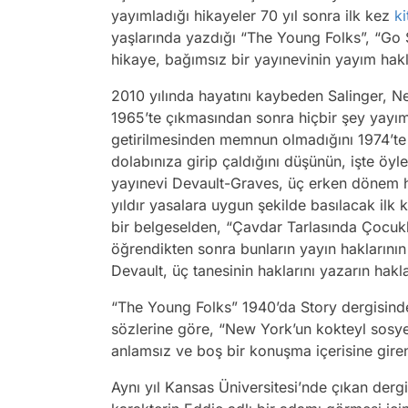
yayımladığı hikayeler 70 yıl sonra ilk kez
ki
yaşlarında yazdığı “The Young Folks”, “Go 
hikaye, bağımsız bir yayınevinin yayım hakl
2010 yılında hayatını kaybeden Salinger, 
1965’te çıkmasından sonra hiçbir şey yayımla
getirilmesinden memnun olmadığını 1974’t
dolabınıza girip çaldığını düşünün, işte öyl
yayınevi Devault-Graves, üç erken dönem hik
yıldır yasalara uygun şekilde basılacak ilk k
bir belgeselden, “Çavdar Tarlasında Çocuk
öğrendikten sonra bunların yayın haklarını
Devault, üç tanesinin haklarını yazarın hakl
“The Young Folks” 1940’da Story dergisinde
sözlerine göre, “New York’un kokteyl sosye
anlamsız ve boş bir konuşma içerisine giren i
Aynı yıl Kansas Üniversitesi’nde çıkan derg