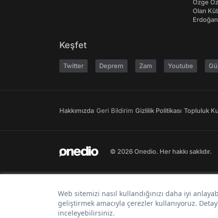
Özge Özp
Olan Kü
Erdoğan'
Keşfet
Twitter
Deprem
Zam
Youtube
Gü
Hakkımızda
Geri Bildirim
Gizlilik Politikası
Topluluk Kur
© 2026 Onedio. Her hakkı saklıdır.