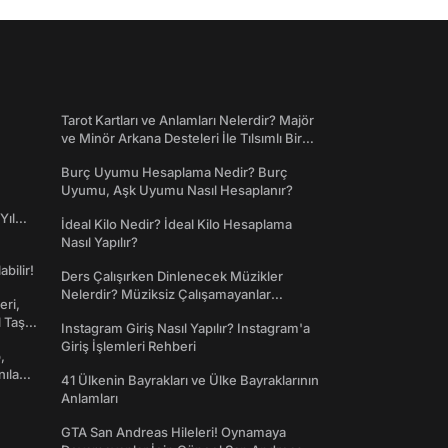
Tarot Kartları ve Anlamları Nelerdir? Majör
ve Minör Arkana Desteleri İle Tılsımlı Bir
Dünyaya Giriş
Burç Uyumu Hesaplama Nedir? Burç
Uyumu, Aşk Uyumu Nasıl Hesaplanır?
Yıl
İdeal Kilo Nedir? İdeal Kilo Hesaplama
Nasıl Yapılır?
abilir!
Ders Çalışırken Dinlenecek Müzikler
Nelerdir? Müziksiz Çalışamayanlar
eri,
Toplanın!
l Taş
Instagram Giriş Nasıl Yapılır? Instagram'a
Giriş İşlemleri Rehberi
,
nılan
41 Ülkenin Bayrakları ve Ülke Bayraklarının
Anlamları
GTA San Andreas Hileleri! Oynamaya