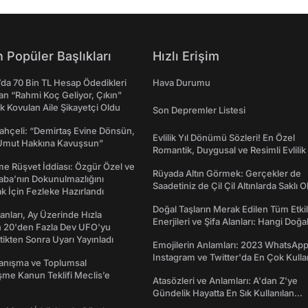
 Popüler Başlıkları
Hızlı Erişim
da 70 Bin TL Hesap Ödedikleri
Hava Durumu
n “Rahmi Koç Geliyor, Çıkın”
k Kovulan Aile Şikayetçi Oldu
Son Depremler Listesi
ahçeli: “Demirtaş Evine Dönsün,
Evlilik Yıl Dönümü Sözleri! En Özel
Umut Hakkına Kavuşsun”
Romantik, Duygusal ve Resimli Evlilik 
dönümü Mesajları
me Rüşvet İddiası: Özgür Özel ve
Rüyada Altın Görmek: Gerçekler de
aba’nın Dokunulmazlığını
Saadetiniz de Çil Çil Altınlarda Saklı Ol
k İçin Fezleke Hazırlandı
Doğal Taşların Merak Edilen Tüm Etkil
sanları, Ay Üzerinde Hızla
Enerjileri ve Şifa Alanları: Hangi Doğa
n 20'den Fazla Dev UFO'yu
Ne İşe Yarar?
ttikten Sonra Uyarı Yayınladı
Emojilerin Anlamları: 2023 WhatsApp
Instagram ve Twitter'da En Çok Kulla
yanışma ve Toplumsal
Emojiler ve Anlamları
me Kanun Teklifi Meclis’e
Atasözleri ve Anlamları: A'dan Z'ye
Gündelik Hayatta En Sık Kullanılan
Atasözleri ve Anlamları