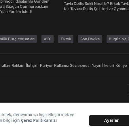
irinçci İddialarıyla Gündem
Tavla Diziliş Şekli Nasıldır? Erkek Tavl
bra Süzgün Cumhurbaşkanı
Kız Tavlası Diziliş Şekilleri ve Oynama
dan Yardım İstedi
Yönleri
nlük Burç Yorumları
A101
Tiktok
Son Dakika
Bugün Ne P
alları
Reklam
İletişim
Kariyer
Kullanıcı Sözleşmesi
Yayın İlkeleri
Künye
Bir
markasıdır.