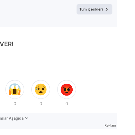
Test
Tüm içerikleri
 VER!
0
0
0
mlar Aşağıda
Reklam