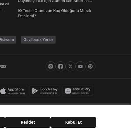
Doyamayanlar İçin Güncel San Andreas
ası ve
Şifreleri
IQ Testi: IQ'unuzun Kaç Olduğunu Merak
Ettiniz mi?
işirsem
Gezilecek Yerler
RSS