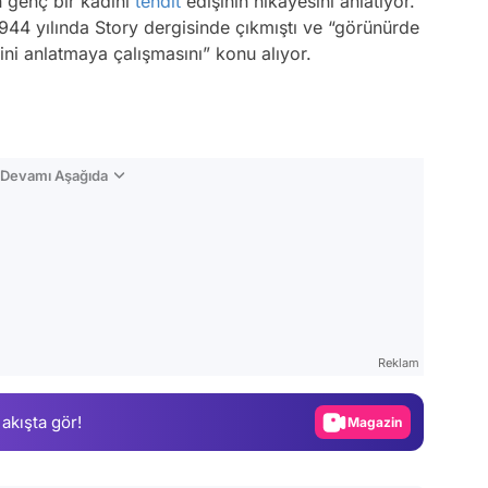
n genç bir kadını
tehdit
edişinin hikayesini anlatıyor.”
44 yılında Story dergisinde çıkmıştı ve “görünürde
ini anlatmaya çalışmasını” konu alıyor.
n Devamı Aşağıda
Video
Test
Reklam
Gündem
 akışta gör!
Magazin
Video