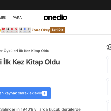
MEK
PARA

Zone Okey
Seri Diz
ger Öyküleri İlk Kez Kitap Oldu
i İlk Kez Kitap Oldu
en kaynak olarak ekleyin
alinger’ın 1940’lı yıllarda küçük dergilerde