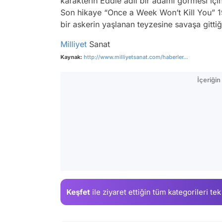
karakterin Eddie adlı bir adamı görmesi içi
Son hikaye “Once a Week Won’t Kill You” 19
bir askerin yaşlanan teyzesine savaşa gittiğ
Milliyet
Sanat
Kaynak:
http://www.milliyetsanat.com/haberler...
İçeriği
Keşfet
ile ziyaret ettiğin
tüm kategorileri tek