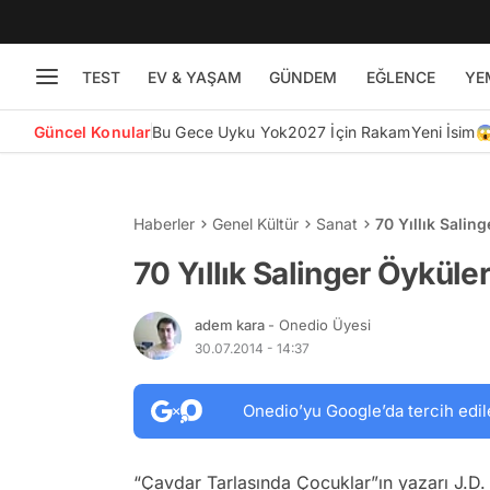
TEST
EV & YAŞAM
GÜNDEM
EĞLENCE
YE
Güncel Konular
Bu Gece Uyku Yok
2027 İçin Rakam
Yeni İsim
Haberler
Genel Kültür
Sanat
70 Yıllık Salin
70 Yıllık Salinger Öyküler
adem kara
- Onedio Üyesi
30.07.2014 - 14:37
Onedio’yu Google’da tercih edil
“Çavdar Tarlasında Çocuklar”ın yazarı J.D. S