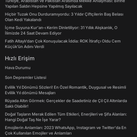
Türkiye, Arabistan ve Pakistan Arasında Mekke Anlaşması: Birine
Yapılan Saldırı Hepsine Yapılmış Sayılacak
Hiçbir Tuzak Onu Durduramıyordu: 3 Yıldır Çiftçilerin Baş Belası
Olan Kedi Yakalandı
İçme Suyuna Kur'an-ı Kerim Dinletiliyor: 31 Yıllık Alışkanlık, O
İlimizde 24 Saat Devam Ediyor
Fatih Altaylı’dan Çok Konuşulacak İddia: ROK İtirafçı Oldu Cem
Küçük’ün Adını Verdi
Hızlı Erişim
Hava Durumu
Son Depremler Listesi
Evlilik Yıl Dönümü Sözleri! En Özel Romantik, Duygusal ve Resimli
Evlilik Yıl dönümü Mesajları
Rüyada Altın Görmek: Gerçekler de Saadetiniz de Çil Çil Altınlarda
Saklı Olabilir!
Doğal Taşların Merak Edilen Tüm Etkileri, Enerjileri ve Şifa Alanları:
Hangi Doğal Taş Ne İşe Yarar?
Emojilerin Anlamları: 2023 WhatsApp, Instagram ve Twitter'da En
Çok Kullanılan Emojiler ve Anlamları