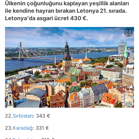
Ülkenin çoğunluğunu kaplayan yeşillik alanları
ile kendine hayran bırakan Letonya 21. sırada.
Letonya'da asgari ücret 430 €.
22.
Sırbistan
: 343 €
23.
Karadağ
: 331 €