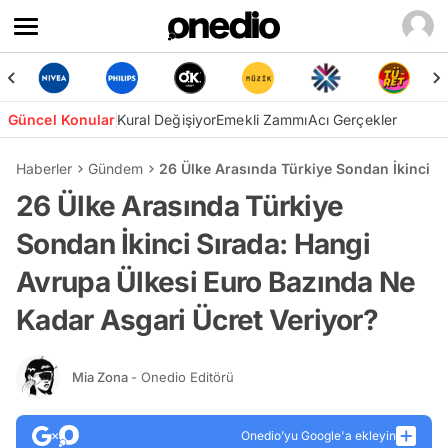
Güncel Konular
Kural Değişiyor
Emekli Zammı
Acı Gerçekler
Haberler
Gündem
26 Ülke Arasında Türkiye Sondan İkinci S
26 Ülke Arasında Türkiye
Sondan İkinci Sırada: Hangi
Avrupa Ülkesi Euro Bazında Ne
Kadar Asgari Ücret Veriyor?
Mia Zona
- Onedio Editörü
Onedio’yu Google'a ekleyin