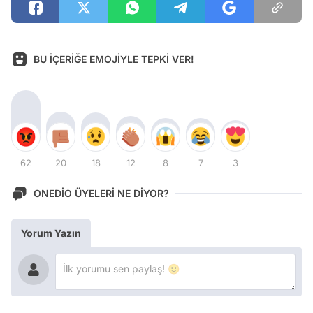
BU İÇERİĞE EMOJİYLE TEPKİ VER!
62
20
18
12
8
7
3
ONEDİO ÜYELERİ NE DİYOR?
Yorum Yazın