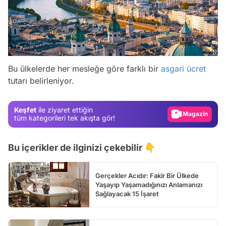
Video
Bu ülkelerde her mesleğe göre farklı bir
asgari ücret
tutarı belirleniyor.
Test
Gündem
Keşfet
ile ziyaret ettiğin
Magazin
tüm kategorileri tek akışta gör!
Video
Bu içerikler de ilginizi çekebilir 👇
Test
Gerçekler Acıdır: Fakir Bir Ülkede
Yaşayıp Yaşamadığınızı Anlamanızı
Sağlayacak 15 İşaret