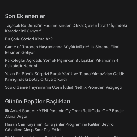
Son Eklenenler
Taşacak Bu Deniz'in Fadime'sinden Dikkat Çeken İtiraf! "İçimdeki
Karadenizli Çıkıyor"
Bu Şarkı Sözleri Kime Ait?
Game of Thrones Hayranlarına Büyük Müjde! İlk Sinema Filmi
Resmen Geliyor
Psikologlar Açıkladı: Yemek Pişirirken Bulaşıkları Yıkamanın 4
Psikolojik Nedeni
Yazın En Büyük Sürprizi Burak Yörük ve Tuana Yılmaz'dan Geldi:
Kimliğindeki Detay Ortaya Çıkardı
Squid Game Hayranlarını Üzen İddia! Netflix Projeden Vazgeçti
Günün Popüler Başlıkları
İlk Anket Sonucu: YENİ Parti'nin Oy Oranı Belli Oldu, CHP Barajın
Altına Düştü!
Hasan Can Kaya’nın Konuşanlar Programına Katılan Seyirci
Gözaltına Alınıp Sınır Dışı Edildi