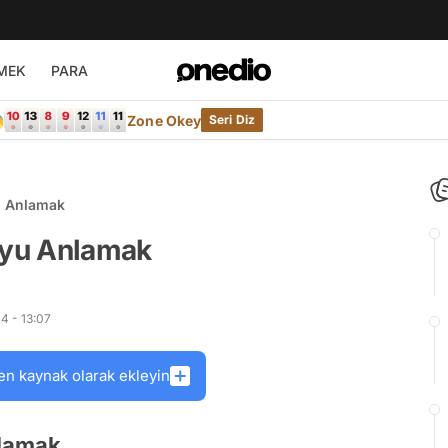
MEK
PARA

Zone Okey
Seri Diz
yu Anlamak
u'yu Anlamak
4 - 13:07
en kaynak olarak ekleyin
lamak...