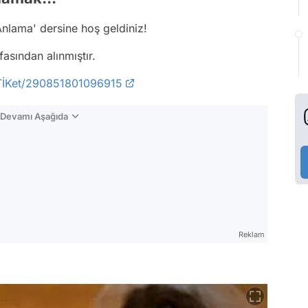
Anlama' dersine hoş geldiniz!
asından alınmıştır.
TİKet/290851801096915
n Devamı Aşağıda
Reklam