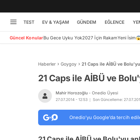
TEST
EV & YAŞAM
GÜNDEM
EĞLENCE
YE
Güncel Konular
Bu Gece Uyku Yok
2027 İçin Rakam
Yeni İsim
Haberler
Goygoy
21 Caps ile AİBÜ ve Bolu'
21 Caps ile AİBÜ ve Bol
Mahir Horozoğlu
- Onedio Üyesi
27.07.2014 - 12:53
Son Güncelleme: 27.07.201
Onedio’yu Google’da tercih edil
21 Caps ile AİBÜ ve Bolu'yu an