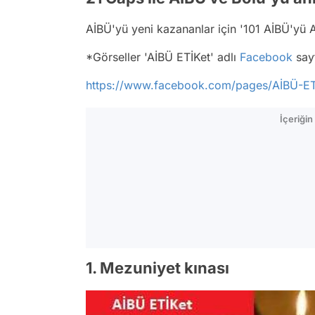
AİBÜ'yü yeni kazananlar için '101 AİBÜ'yü 
*Görseller 'AİBÜ ETİKet' adlı
Facebook
sayf
https://www.facebook.com/pages/AİBÜ-E
İçeriği
1. Mezuniyet kınası