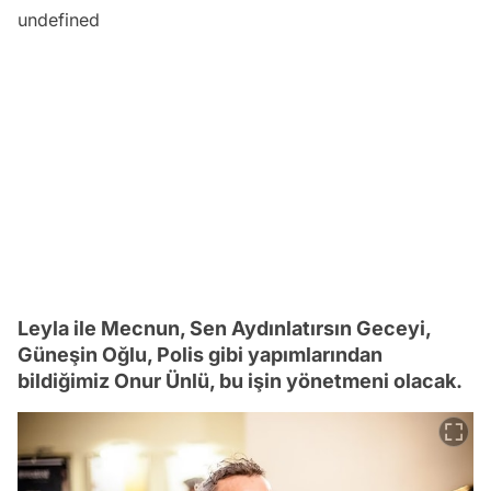
undefined
Leyla ile Mecnun, Sen Aydınlatırsın Geceyi,
Güneşin Oğlu, Polis gibi yapımlarından
bildiğimiz Onur Ünlü, bu işin yönetmeni olacak.