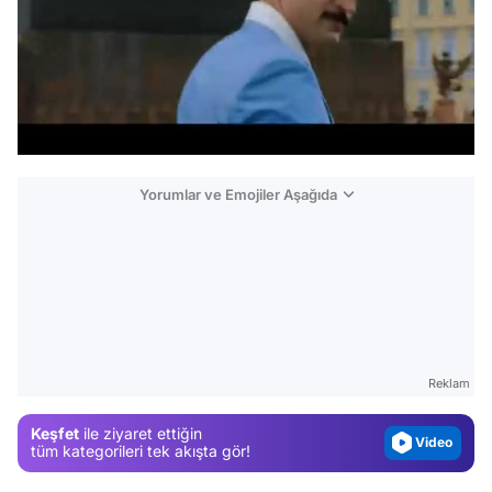
Yorumlar ve Emojiler Aşağıda
Video
Test
Gündem
Reklam
Magazin
Keşfet
ile ziyaret ettiğin
Video
tüm kategorileri tek akışta gör!
Test