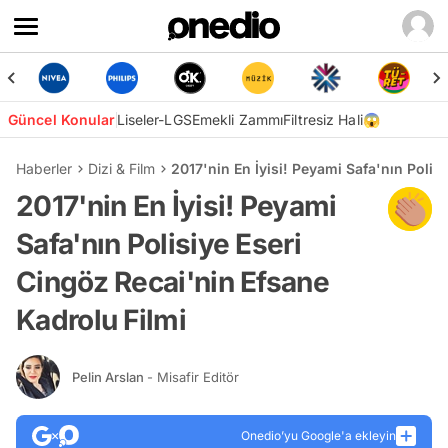
Güncel Konular
Liseler-LGS
Emekli Zammı
Filtresiz Hali😱
Haberler
Dizi & Film
2017'nin En İyisi! Peyami Safa'nın Polis
2017'nin En İyisi! Peyami
Safa'nın Polisiye Eseri
Cingöz Recai'nin Efsane
Kadrolu Filmi
Pelin Arslan
- Misafir Editör
Onedio’yu Google'a ekleyin