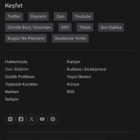
Keşfet
Twitter
Deprem
Zam
Youtube
Günlük Burç Yorumları
A101
Tiktok
Son Dakika
Bugün Ne Pişirsem
Gezilecek Yerler
Hakkımızda
Kariyer
Geri Bildirim
Kullanıcı Sözleşmesi
Gizlilik Politikası
Yayın İlkeleri
Topluluk Kuralları
Künye
Reklam
RSS
İletişim