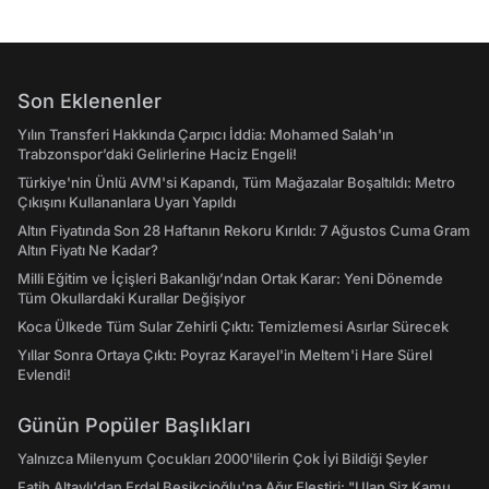
Son Eklenenler
Yılın Transferi Hakkında Çarpıcı İddia: Mohamed Salah'ın
Trabzonspor’daki Gelirlerine Haciz Engeli!
Türkiye'nin Ünlü AVM'si Kapandı, Tüm Mağazalar Boşaltıldı: Metro
Çıkışını Kullananlara Uyarı Yapıldı
Altın Fiyatında Son 28 Haftanın Rekoru Kırıldı: 7 Ağustos Cuma Gram
Altın Fiyatı Ne Kadar?
Milli Eğitim ve İçişleri Bakanlığı’ndan Ortak Karar: Yeni Dönemde
Tüm Okullardaki Kurallar Değişiyor
Koca Ülkede Tüm Sular Zehirli Çıktı: Temizlemesi Asırlar Sürecek
Yıllar Sonra Ortaya Çıktı: Poyraz Karayel'in Meltem'i Hare Sürel
Evlendi!
Günün Popüler Başlıkları
Yalnızca Milenyum Çocukları 2000'lilerin Çok İyi Bildiği Şeyler
Fatih Altaylı'dan Erdal Beşikçioğlu'na Ağır Eleştiri: "Ulan Siz Kamu