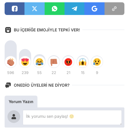
BU İÇERİĞE EMOJİYLE TEPKİ VER!
596
239
55
22
21
15
9
ONEDİO ÜYELERİ NE DİYOR?
Yorum Yazın