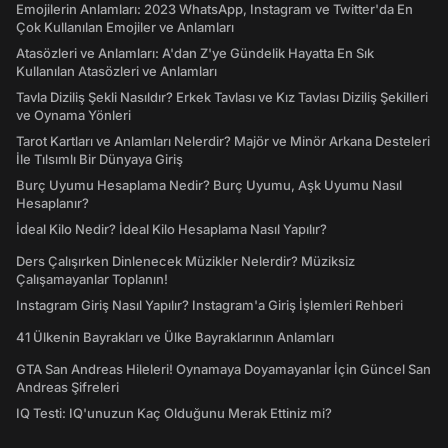
Emojilerin Anlamları: 2023 WhatsApp, Instagram ve Twitter'da En
Çok Kullanılan Emojiler ve Anlamları
Atasözleri ve Anlamları: A'dan Z'ye Gündelik Hayatta En Sık
Kullanılan Atasözleri ve Anlamları
Tavla Diziliş Şekli Nasıldır? Erkek Tavlası ve Kız Tavlası Diziliş Şekilleri
ve Oynama Yönleri
Tarot Kartları ve Anlamları Nelerdir? Majör ve Minör Arkana Desteleri
İle Tılsımlı Bir Dünyaya Giriş
Burç Uyumu Hesaplama Nedir? Burç Uyumu, Aşk Uyumu Nasıl
Hesaplanır?
İdeal Kilo Nedir? İdeal Kilo Hesaplama Nasıl Yapılır?
Ders Çalışırken Dinlenecek Müzikler Nelerdir? Müziksiz
Çalışamayanlar Toplanın!
Instagram Giriş Nasıl Yapılır? Instagram'a Giriş İşlemleri Rehberi
41 Ülkenin Bayrakları ve Ülke Bayraklarının Anlamları
GTA San Andreas Hileleri! Oynamaya Doyamayanlar İçin Güncel San
Andreas Şifreleri
IQ Testi: IQ'unuzun Kaç Olduğunu Merak Ettiniz mi?