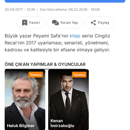
20.09.2017 - 13:39
Son Güncelleme: 06.02.2026 - 19:08
Favori
Yorum Yap
Paylaş
Büyük yazar Peyami Safa'nın
kitap
serisi Cingöz
Recai'nin 2017 uyarlaması; senaristi, yönetmeni,
kadrosu ve kalitesiyle bir efsane olmaya geliyor.
ÖNE ÇIKAN YAPIMLAR & OYUNCULAR
Oyuncu
Oyuncu
Kenan
Haluk Bilginer
İmirzalıoğlu