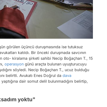
ugün görülen üçüncü duruşmasında ise tutuksuz
avukatları katıldı. Bir önceki duruşmada savcının
 oto- kiralama şirketi sahibi Necip Boğaçhan T., 15
nı,
operasyon
günü araçta bulunan uyuşturucuyu
aşıdığını söyledi. Necip Boğaçhan T., ucuz bulduğu
nı belirtti. Avukatı Enes Doğrul da
dava
yaptığına dair somut delil bulunmadığını belirtip,
aksadım yoktu"