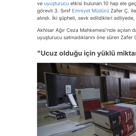
ve
uyuşturucu
etkisi bulunan 10 hap ele geçi
görevli 3. Sınıf
Emniyet Müdürü
Zafer Ç. il
alındı. İki şüpheli, sevk edildikleri adliyed
Akhisar Ağır Ceza Mahkemesi'nde açılan dava
uyuşturucu satmadıklarını öne süren Zafer Ç
"Ucuz olduğu için yüklü mikta