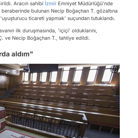
rildi. Aracın sahibi
İzmir
Emniyet Müdürlüğü'nde
e beraberinde bulunan Necip Boğaçhan T. gözaltına
e, 'uyuşturucu ticareti yapmak' suçundan tutuklandı.
nın ilk duruşmasında, 'içiçi' olduklarını,
. ve Necip Boğaçhan T., tahliye edildi.
rda aldım"