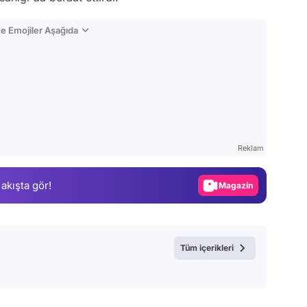
e Emojiler Aşağıda
Video
Test
Reklam
Gündem
 akışta gör!
Magazin
Video
Test
Tüm içerikleri