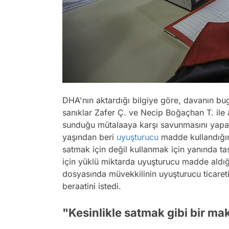
DHA'nın aktardığı bilgiye göre, davanın b
sanıklar Zafer Ç. ve Necip Boğaçhan T. ile 
sunduğu mütalaaya karşı savunmasını yapan
yaşından beri
uyuşturucu
madde kullandığı
satmak için değil kullanmak için yanında t
için yüklü miktarda uyuşturucu madde aldığı
dosyasında müvekkilinin uyuşturucu ticareti 
beraatini istedi.
"Kesinlikle satmak gibi bir m