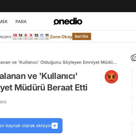
MEK
PARA
Önce👀
Zone Okey
Seri Diz
lanan ve 'Kullanıcı' Olduğunu Söyleyen Emniyet Müdürü
lanan ve 'Kullanıcı'
et Müdürü Beraat Etti
törü
en kaynak olarak ekleyin