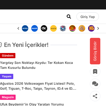
Giriş Yap
Görüş Bildir
En Yeni İçerikler!
Gündem
Yargıtay Son Noktayı Koydu: Ter Kokan Koca
Tam Kusurlu Bulundu
Yaşam
Ağustos 2026 Volkswagen Fiyat Listesi! Polo,
Golf, Tiguan, T-Roc, Taigo, Tayron, ID.4 ve ID.7
Güncel Fiyatları
Magazin
Ufuk Beydemir'in Olay Yaratan Yorumu