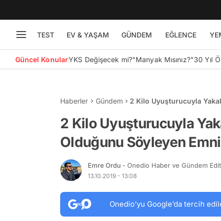
TEST
EV & YAŞAM
GÜNDEM
EĞLENCE
YE
Güncel Konular
YKS Değişecek mi?
"Manyak Mısınız?"
30 Yıl 
Haberler
Gündem
2 Kilo Uyuşturucuyla Yaka
Beraat Etti
2 Kilo Uyuşturucuyla Yaka
Olduğunu Söyleyen Emniy
Emre Ordu
- Onedio Haber ve Gündem Edi
13.10.2019 - 13:08
Onedio’yu Google’da tercih edil