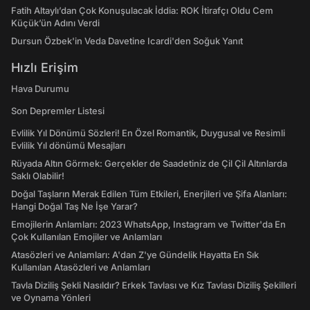
Fatih Altaylı’dan Çok Konuşulacak İddia: ROK İtirafçı Oldu Cem
Küçük’ün Adını Verdi
Dursun Özbek'in Veda Davetine Icardi'den Soğuk Yanıt
Hızlı Erişim
Hava Durumu
Son Depremler Listesi
Evlilik Yıl Dönümü Sözleri! En Özel Romantik, Duygusal ve Resimli
Evlilik Yıl dönümü Mesajları
Rüyada Altın Görmek: Gerçekler de Saadetiniz de Çil Çil Altınlarda
Saklı Olabilir!
Doğal Taşların Merak Edilen Tüm Etkileri, Enerjileri ve Şifa Alanları:
Hangi Doğal Taş Ne İşe Yarar?
Emojilerin Anlamları: 2023 WhatsApp, Instagram ve Twitter'da En
Çok Kullanılan Emojiler ve Anlamları
Atasözleri ve Anlamları: A'dan Z'ye Gündelik Hayatta En Sık
Kullanılan Atasözleri ve Anlamları
Tavla Diziliş Şekli Nasıldır? Erkek Tavlası ve Kız Tavlası Diziliş Şekilleri
ve Oynama Yönleri