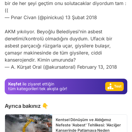
bir de her şeyi geçtim onu solutacaklar diyordum tam :
((
— Pınar Civan (@pinickus)
13 Şubat 2018
AKM yıkılıyor. Beyoğlu Belediyesi’nin asbest
Video
denetimi/kontrolü olmadığını duydum. Ufacık bir
asbest parçacığı rüzgarla uçar, giysilere bulaşır,
Test
çamaşır makinesinde de tüm giysilere, ciddi
Gündem
kanserojendir. Kimin umurunda?
— A. Kürşat Oral (@akursatoral)
February 13, 2018
Magazin
Video
Keşfet
ile ziyaret ettiğin
Test
tüm kategorileri tek akışta gör!
Ayrıca bakınız 👇
Kentsel Dönüşüm ve Aldığımız
Nefeste 'Asbest' Tehlikesi: 'Akciğer
Kanserinde Patlamaya Neden