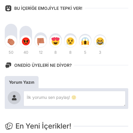
BU İÇERİĞE EMOJİYLE TEPKİ VER!
50
40
12
8
8
5
3
ONEDİO ÜYELERİ NE DİYOR?
Yorum Yazın
En Yeni İçerikler!