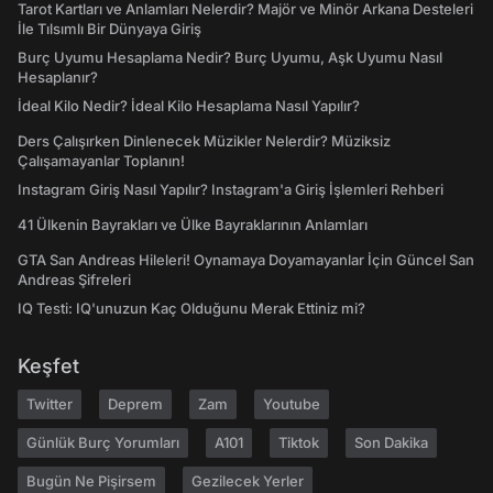
Tarot Kartları ve Anlamları Nelerdir? Majör ve Minör Arkana Desteleri
İle Tılsımlı Bir Dünyaya Giriş
Burç Uyumu Hesaplama Nedir? Burç Uyumu, Aşk Uyumu Nasıl
Hesaplanır?
İdeal Kilo Nedir? İdeal Kilo Hesaplama Nasıl Yapılır?
Ders Çalışırken Dinlenecek Müzikler Nelerdir? Müziksiz
Çalışamayanlar Toplanın!
Instagram Giriş Nasıl Yapılır? Instagram'a Giriş İşlemleri Rehberi
41 Ülkenin Bayrakları ve Ülke Bayraklarının Anlamları
GTA San Andreas Hileleri! Oynamaya Doyamayanlar İçin Güncel San
Andreas Şifreleri
IQ Testi: IQ'unuzun Kaç Olduğunu Merak Ettiniz mi?
Keşfet
Twitter
Deprem
Zam
Youtube
Günlük Burç Yorumları
A101
Tiktok
Son Dakika
Bugün Ne Pişirsem
Gezilecek Yerler