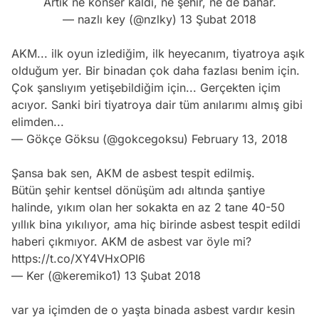
Artık ne konser kaldı, ne şehir, ne de bahar.
— nazlı key (@nzlky)
13 Şubat 2018
AKM... ilk oyun izlediğim, ilk heyecanım, tiyatroya aşık
olduğum yer. Bir binadan çok daha fazlası benim için.
Çok şanslıyım yetişebildiğim için... Gerçekten içim
acıyor. Sanki biri tiyatroya dair tüm anılarımı almış gibi
elimden...
— Gökçe Göksu (@gokcegoksu)
February 13, 2018
Şansa bak sen, AKM de asbest tespit edilmiş.
Bütün şehir kentsel dönüşüm adı altında şantiye
halinde, yıkım olan her sokakta en az 2 tane 40-50
yıllık bina yıkılıyor, ama hiç birinde asbest tespit edildi
haberi çıkmıyor. AKM de asbest var öyle mi?
https://t.co/XY4VHxOPI6
— Ker (@keremiko1)
13 Şubat 2018
var ya içimden de o yaşta binada asbest vardır kesin