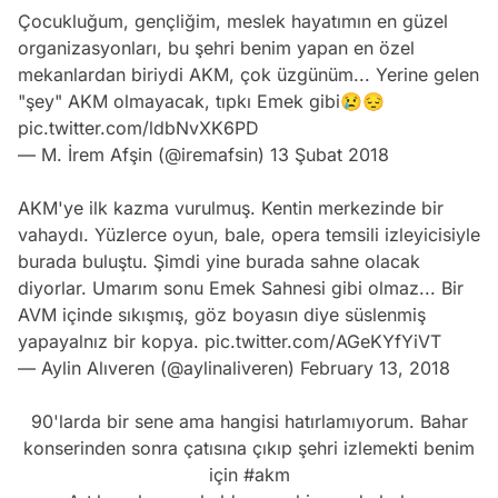
Çocukluğum, gençliğim, meslek hayatımın en güzel
organizasyonları, bu şehri benim yapan en özel
mekanlardan biriydi AKM, çok üzgünüm... Yerine gelen
"şey" AKM olmayacak, tıpkı Emek gibi😢😔
pic.twitter.com/ldbNvXK6PD
— M. İrem Afşin (@iremafsin)
13 Şubat 2018
AKM'ye ilk kazma vurulmuş. Kentin merkezinde bir
vahaydı. Yüzlerce oyun, bale, opera temsili izleyicisiyle
burada buluştu. Şimdi yine burada sahne olacak
diyorlar. Umarım sonu Emek Sahnesi gibi olmaz... Bir
AVM içinde sıkışmış, göz boyasın diye süslenmiş
yapayalnız bir kopya.
pic.twitter.com/AGeKYfYiVT
— Aylin Alıveren (@aylinaliveren)
February 13, 2018
90'larda bir sene ama hangisi hatırlamıyorum. Bahar
konserinden sonra çatısına çıkıp şehri izlemekti benim
için
#akm