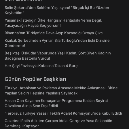
Selin Şekerci'den Sektöre Yaş İsyanı! "Birçok İşi Bu Yüzden
Kaybettim"
Yaşamak İstediğin Ülke Hangisi? Haritadaki Yerini Değil,
Yaşayacağın Hayatı Seçiyorsun!
Rihanna'nın Türkiye'de Dava Açıp Kazandığı Ortaya Çıktı
Kızılcık Şerbeti'nden Ayrılan Sıla Türkoğlu'ndan Eski Dizisine
Gönderme!
Beşiktaş-Üsküdar Vapurunda Yaşlı Kadın, Şort Giyen Kadının
Bacağına Bastonla Vurdu!
Her Şeyi Fazlasıyla Kafasına Takan 4 Burç
Günün Popüler Başlıkları
Türkiye, Arabistan ve Pakistan Arasında Mekke Anlaşması: Birine
Yapılan Saldırı Hepsine Yapılmış Sayılacak
Hasan Can Kaya’nın Konuşanlar Programına Katılan Seyirci
Gözaltına Alınıp Sınır Dışı Edildi
‘Terörsüz Türkiye Yasası’ Teklifi Adalet Komisyonu'nda Kabul Edildi
Gazeteci Fatih Atik'ten Çarpıcı İddia: Çerçeve Yasa Selahattin
Demirtaş'ı Kapsıyor