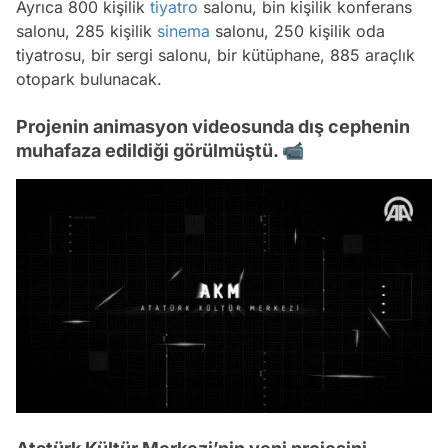
Ayrıca 800 kişilik
tiyatro
salonu, bin kişilik konferans
salonu, 285 kişilik
sinema
salonu, 250 kişilik oda
tiyatrosu, bir sergi salonu, bir kütüphane, 885 araçlık
otopark bulunacak.
Projenin animasyon videosunda dış cephenin
muhafaza edildiği görülmüştü. 📹
/