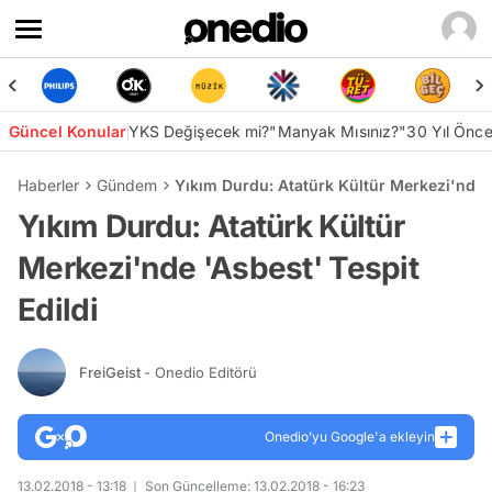
Güncel Konular
YKS Değişecek mi?
"Manyak Mısınız?"
30 Yıl Önc
Haberler
Gündem
Yıkım Durdu: Atatürk Kültür Merkezi'nde '
Yıkım Durdu: Atatürk Kültür
Merkezi'nde 'Asbest' Tespit
Edildi
FreiGeist
- Onedio Editörü
Onedio’yu Google'a ekleyin
13.02.2018 - 13:18
Son Güncelleme: 13.02.2018 - 16:23