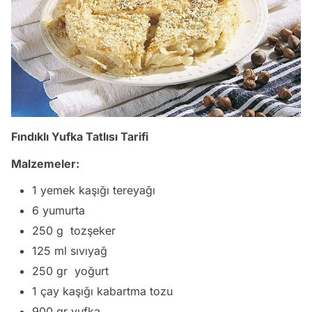
Fındıklı Yufka Tatlısı Tarifi
Malzemeler:
1 yemek kaşığı tereyağı
6 yumurta
250 g tozşeker
125 ml sıvıyağ
250 gr yoğurt
1 çay kaşığı kabartma tozu
900 gr yufka