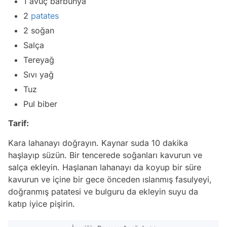
1 avuç barbunya
2
patates
2 soğan
Salça
Tereyağ
Sıvı yağ
Tuz
Pul biber
Tarif:
Kara lahanayı doğrayın. Kaynar suda 10 dakika
haşlayıp süzün. Bir tencerede soğanları kavurun ve
salça ekleyin. Haşlanan lahanayı da koyup bir süre
kavurun ve içine bir gece önceden ıslanmış fasulyeyi,
doğranmış patatesi ve bulguru da ekleyin suyu da
katıp iyice pişirin.