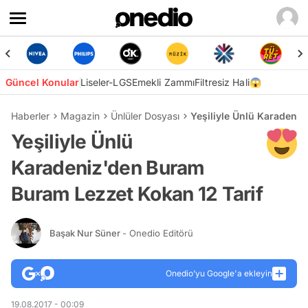
Güncel Konular
Liseler-LGS
Emekli Zammı
Filtresiz Hali😱
Haberler
Magazin
Ünlüler Dosyası
Yeşiliyle Ünlü Karadeni
Yeşiliyle Ünlü
Karadeniz'den Buram
Buram Lezzet Kokan 12 Tarif
Başak Nur Süner
- Onedio Editörü
Onedio’yu Google'a ekleyin
19.08.2017 - 00:09