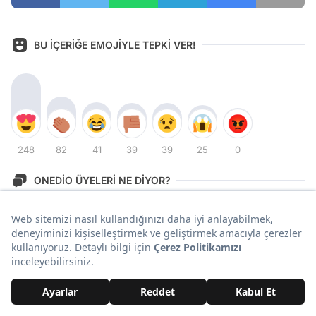
BU İÇERİĞE EMOJİYLE TEPKİ VER!
248
82
41
39
39
25
0
ONEDİO ÜYELERİ NE DİYOR?
Yorum Yazın