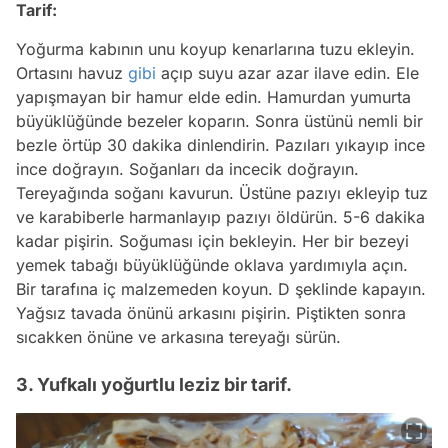
Tarif:
Yoğurma kabının unu koyup kenarlarına tuzu ekleyin.
Ortasını havuz
gibi
açıp suyu azar azar ilave edin. Ele
yapışmayan bir hamur elde edin. Hamurdan yumurta
büyüklüğünde bezeler koparın. Sonra üstünü nemli bir
bezle örtüp 30 dakika dinlendirin. Pazıları yıkayıp ince
ince doğrayın. Soğanları da incecik doğrayın.
Tereyağında soğanı kavurun. Üstüne pazıyı ekleyip tuz
ve karabiberle harmanlayıp pazıyı öldürün. 5-6 dakika
kadar pişirin. Soğuması için bekleyin. Her bir bezeyi
yemek tabağı büyüklüğünde oklava yardımıyla açın.
Bir tarafına iç malzemeden koyun. D şeklinde kapayın.
Yağsız tavada önünü arkasını pişirin. Piştikten sonra
sıcakken önüne ve arkasına tereyağı sürün.
3. Yufkalı yoğurtlu leziz bir tarif.