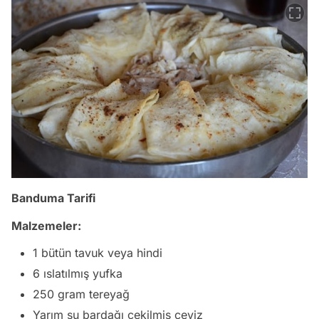
Banduma Tarifi
Malzemeler:
1 bütün tavuk veya hindi
6 ıslatılmış yufka
250 gram tereyağ
Yarım su bardağı çekilmiş ceviz