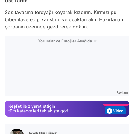
Üst Tarifi:
Sos tavasına tereyağı koyarak kızdırın. Kırmızı pul
biber ilave edip karıştırın ve ocaktan alın. Hazırlanan
çorbanın üzerinde gezdirerek dökün.
Yorumlar ve Emojiler Aşağıda
Video
Test
Gündem
Reklam
Magazin
Keşfet
ile ziyaret ettiğin
Video
tüm kategorileri tek akışta gör!
Test
Başak Nur Süner