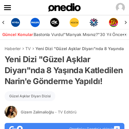
Güncel Konular
Bastonla Vurdu!
"Manyak Mısınız?"
30 Yıl Önce👀
Haberler
TV
Yeni Dizi "Güzel Aşklar Diyarı"nda 8 Yaşında K
Yeni Dizi "Güzel Aşklar
Diyarı"nda 8 Yaşında Katledilen
Narin'e Gönderme Yapıldı!
Güzel Aşklar Diyarı Dizisi
Gizem Zalimalioğlu
- TV Editörü
Onedio’yu Google'a ekleyin