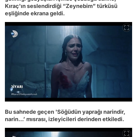
Kıraç'ın seslendirdiği “Zeynebim” türküsü
eşliğinde ekrana geldi.
Bu sahnede geçen 'Söğüdün yaprağı narindir,
narin…’ mısrası, izleyicileri derinden etkiledi.