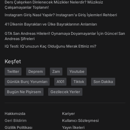
Ders Çalışırken Dinlenecek Müzikler Nelerdir? Müziksiz
Çalışamayanlar Toplanın!
Instagram Giriş Nasıl Yapılır? Instagram'a Giriş İşlemleri Rehberi
41 Ülkenin Bayrakları ve Ülke Bayraklarının Anlamları
GTA San Andreas Hileleri! Oynamaya Doyamayanlar İçin Güncel San
Andreas Şifreleri
IQ Testi: IQ'unuzun Kaç Olduğunu Merak Ettiniz mi?
Keşfet
Twitter
Deprem
Zam
Youtube
Günlük Burç Yorumları
A101
Tiktok
Son Dakika
Bugün Ne Pişirsem
Gezilecek Yerler
Hakkımızda
Kariyer
Geri Bildirim
Kullanıcı Sözleşmesi
Gizlilik Politikası
Yayın İlkeleri