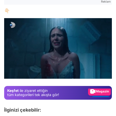
Reklam
👇🏻
Video
Test
/
Gündem
Magazin
Keşfet
ile ziyaret ettiğin
Video
tüm kategorileri tek akışta gör!
Test
İlginizi çekebilir: