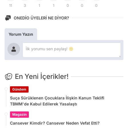
11
3
1
1
0
0
0
ONEDİO ÜYELERİ NE DİYOR?
Yorum Yazın
En Yeni İçerikler!
Gündem
Suça Sürüklenen Çocuklara İlişkin Kanun Teklifi
TBMM'de Kabul Edilerek Yasalaştı
Magazin
Cansever Kimdir? Cansever Neden Vefat Etti?