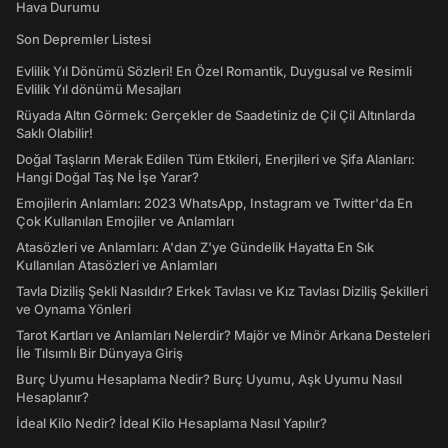
Hava Durumu
Son Depremler Listesi
Evlilik Yıl Dönümü Sözleri! En Özel Romantik, Duygusal ve Resimli
Evlilik Yıl dönümü Mesajları
Rüyada Altın Görmek: Gerçekler de Saadetiniz de Çil Çil Altınlarda
Saklı Olabilir!
Doğal Taşların Merak Edilen Tüm Etkileri, Enerjileri ve Şifa Alanları:
Hangi Doğal Taş Ne İşe Yarar?
Emojilerin Anlamları: 2023 WhatsApp, Instagram ve Twitter'da En
Çok Kullanılan Emojiler ve Anlamları
Atasözleri ve Anlamları: A'dan Z'ye Gündelik Hayatta En Sık
Kullanılan Atasözleri ve Anlamları
Tavla Diziliş Şekli Nasıldır? Erkek Tavlası ve Kız Tavlası Diziliş Şekilleri
ve Oynama Yönleri
Tarot Kartları ve Anlamları Nelerdir? Majör ve Minör Arkana Desteleri
İle Tılsımlı Bir Dünyaya Giriş
Burç Uyumu Hesaplama Nedir? Burç Uyumu, Aşk Uyumu Nasıl
Hesaplanır?
İdeal Kilo Nedir? İdeal Kilo Hesaplama Nasıl Yapılır?