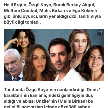
Halil Ergün, Özgü Kaya, Burak Berkay Akgül,
Meltem Cumbul, Melis Birkan ve Ege Kökenli
gibi ünlü oyuncuların yer aldığı dizi, tanıtımıyla
büyük ilgi topladı.
Tanıtımda Özgü Kaya'nın canlandırdığı 'Deniz'
karakterinin kanlar içindeki gelinliğiyle duş
aldığı ve ablası Ünzile'nin (Melis Birkan) bu
gelinliği gözyaşları içinde çözdüğü sahne,