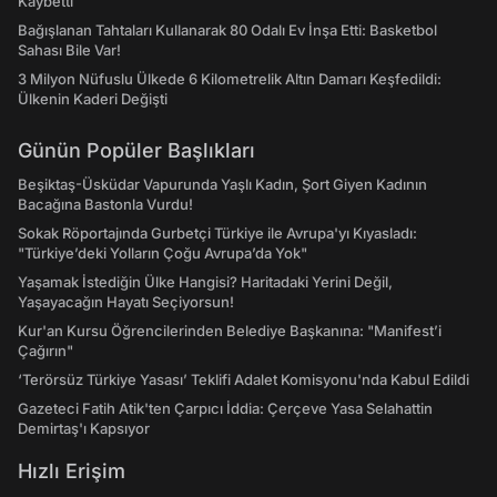
Kaybetti
Bağışlanan Tahtaları Kullanarak 80 Odalı Ev İnşa Etti: Basketbol
Sahası Bile Var!
3 Milyon Nüfuslu Ülkede 6 Kilometrelik Altın Damarı Keşfedildi:
Ülkenin Kaderi Değişti
Günün Popüler Başlıkları
Beşiktaş-Üsküdar Vapurunda Yaşlı Kadın, Şort Giyen Kadının
Bacağına Bastonla Vurdu!
Sokak Röportajında Gurbetçi Türkiye ile Avrupa'yı Kıyasladı:
"Türkiye’deki Yolların Çoğu Avrupa’da Yok"
Yaşamak İstediğin Ülke Hangisi? Haritadaki Yerini Değil,
Yaşayacağın Hayatı Seçiyorsun!
Kur'an Kursu Öğrencilerinden Belediye Başkanına: "Manifest’i
Çağırın"
‘Terörsüz Türkiye Yasası’ Teklifi Adalet Komisyonu'nda Kabul Edildi
Gazeteci Fatih Atik'ten Çarpıcı İddia: Çerçeve Yasa Selahattin
Demirtaş'ı Kapsıyor
Hızlı Erişim