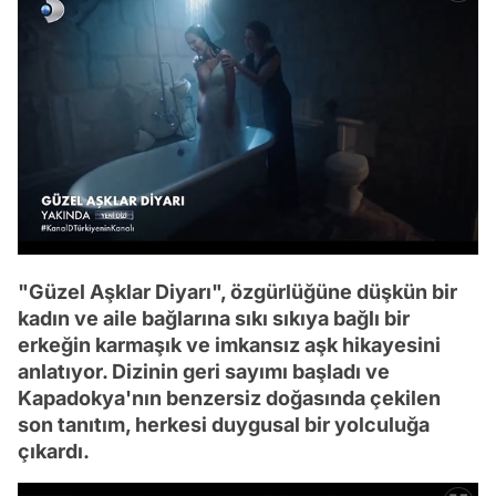
"Güzel Aşklar Diyarı", özgürlüğüne düşkün bir
kadın ve aile bağlarına sıkı sıkıya bağlı bir
erkeğin karmaşık ve imkansız aşk hikayesini
anlatıyor. Dizinin geri sayımı başladı ve
Kapadokya'nın benzersiz doğasında çekilen
son tanıtım, herkesi duygusal bir yolculuğa
çıkardı.