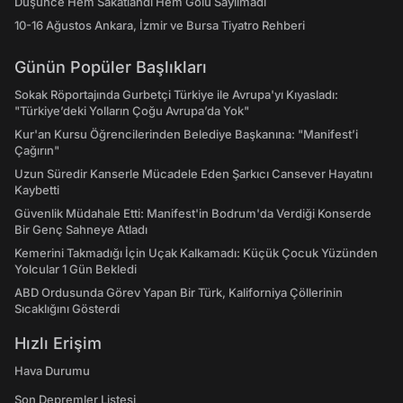
Düşünce Hem Sakatlandı Hem Golü Sayılmadı
10-16 Ağustos Ankara, İzmir ve Bursa Tiyatro Rehberi
Günün Popüler Başlıkları
Sokak Röportajında Gurbetçi Türkiye ile Avrupa'yı Kıyasladı:
"Türkiye’deki Yolların Çoğu Avrupa’da Yok"
Kur'an Kursu Öğrencilerinden Belediye Başkanına: "Manifest’i
Çağırın"
Uzun Süredir Kanserle Mücadele Eden Şarkıcı Cansever Hayatını
Kaybetti
Güvenlik Müdahale Etti: Manifest'in Bodrum'da Verdiği Konserde
Bir Genç Sahneye Atladı
Kemerini Takmadığı İçin Uçak Kalkamadı: Küçük Çocuk Yüzünden
Yolcular 1 Gün Bekledi
ABD Ordusunda Görev Yapan Bir Türk, Kaliforniya Çöllerinin
Sıcaklığını Gösterdi
Hızlı Erişim
Hava Durumu
Son Depremler Listesi