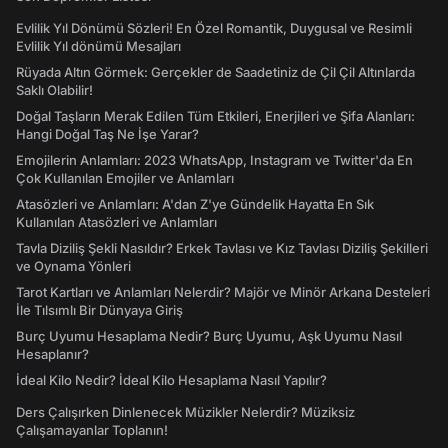
Evlilik Yıl Dönümü Sözleri! En Özel Romantik, Duygusal ve Resimli
Evlilik Yıl dönümü Mesajları
Rüyada Altın Görmek: Gerçekler de Saadetiniz de Çil Çil Altınlarda
Saklı Olabilir!
Doğal Taşların Merak Edilen Tüm Etkileri, Enerjileri ve Şifa Alanları:
Hangi Doğal Taş Ne İşe Yarar?
Emojilerin Anlamları: 2023 WhatsApp, Instagram ve Twitter'da En
Çok Kullanılan Emojiler ve Anlamları
Atasözleri ve Anlamları: A'dan Z'ye Gündelik Hayatta En Sık
Kullanılan Atasözleri ve Anlamları
Tavla Diziliş Şekli Nasıldır? Erkek Tavlası ve Kız Tavlası Diziliş Şekilleri
ve Oynama Yönleri
Tarot Kartları ve Anlamları Nelerdir? Majör ve Minör Arkana Desteleri
İle Tılsımlı Bir Dünyaya Giriş
Burç Uyumu Hesaplama Nedir? Burç Uyumu, Aşk Uyumu Nasıl
Hesaplanır?
İdeal Kilo Nedir? İdeal Kilo Hesaplama Nasıl Yapılır?
Ders Çalışırken Dinlenecek Müzikler Nelerdir? Müziksiz
Çalışamayanlar Toplanın!