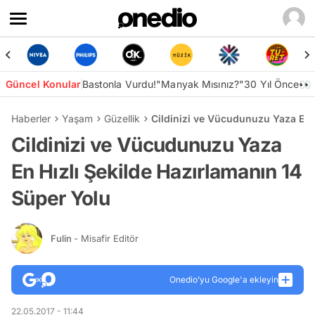
Güncel Konular
Bastonla Vurdu!
"Manyak Mısınız?"
30 Yıl Önce👀
Haberler
Yaşam
Güzellik
Cildinizi ve Vücudunuzu Yaza En 
Cildinizi ve Vücudunuzu Yaza
En Hızlı Şekilde Hazırlamanın 14
Süper Yolu
Fulin
- Misafir Editör
Onedio’yu Google'a ekleyin
22.05.2017 - 11:44