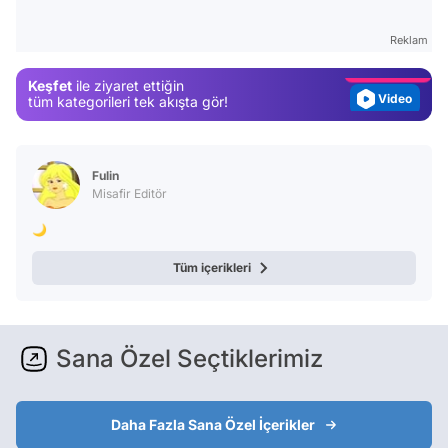
Gündem
Reklam
Magazin
Keşfet
ile ziyaret ettiğin
Video
tüm kategorileri tek akışta gör!
Test
Fulin
Misafir Editör
🌙
Tüm içerikleri
Sana Özel Seçtiklerimiz
Daha Fazla Sana Özel İçerikler