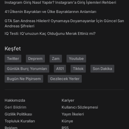
Instagram Giriş Nasıl Yapılır? Instagram'a Giriş İşlemleri Rehberi
41 Ülkenin Bayrakları ve Ülke Bayraklarının Anlamları
GTA San Andreas Hileleri! Oynamaya Doyamayanlar İçin Güncel San
Andreas Şifreleri
IQ Testi: IQ'unuzun Kaç Olduğunu Merak Ettiniz mi?
Keşfet
Twitter
Deprem
Zam
Youtube
Günlük Burç Yorumları
A101
Tiktok
Son Dakika
Bugün Ne Pişirsem
Gezilecek Yerler
Hakkımızda
Kariyer
Geri Bildirim
Kullanıcı Sözleşmesi
Gizlilik Politikası
Yayın İlkeleri
Topluluk Kuralları
Künye
Reklam
RSS