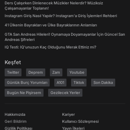
Ders Çalışırken Dinlenecek Müzikler Nelerdir? Müziksiz
Çalışamayanlar Toplanın!
Instagram Giriş Nasıl Yapılır? Instagram'a Giriş İşlemleri Rehberi
41 Ülkenin Bayrakları ve Ülke Bayraklarının Anlamları
GTA San Andreas Hileleri! Oynamaya Doyamayanlar İçin Güncel San
Andreas Şifreleri
IQ Testi: IQ'unuzun Kaç Olduğunu Merak Ettiniz mi?
Keşfet
Twitter
Deprem
Zam
Youtube
Günlük Burç Yorumları
A101
Tiktok
Son Dakika
Bugün Ne Pişirsem
Gezilecek Yerler
Hakkımızda
Kariyer
Geri Bildirim
Kullanıcı Sözleşmesi
Gizlilik Politikası
Yayın İlkeleri