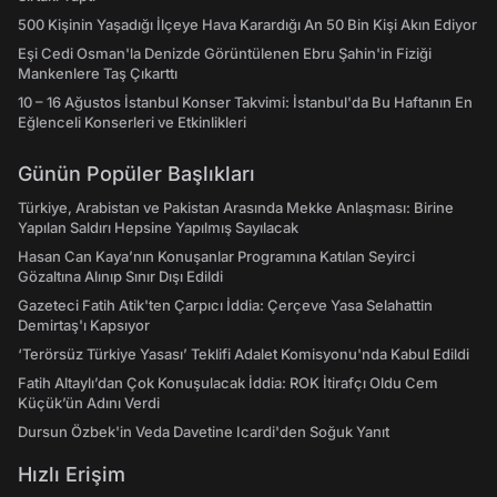
500 Kişinin Yaşadığı İlçeye Hava Karardığı An 50 Bin Kişi Akın Ediyor
Eşi Cedi Osman'la Denizde Görüntülenen Ebru Şahin'in Fiziği
Mankenlere Taş Çıkarttı
10 – 16 Ağustos İstanbul Konser Takvimi: İstanbul'da Bu Haftanın En
Eğlenceli Konserleri ve Etkinlikleri
Günün Popüler Başlıkları
Türkiye, Arabistan ve Pakistan Arasında Mekke Anlaşması: Birine
Yapılan Saldırı Hepsine Yapılmış Sayılacak
Hasan Can Kaya’nın Konuşanlar Programına Katılan Seyirci
Gözaltına Alınıp Sınır Dışı Edildi
Gazeteci Fatih Atik'ten Çarpıcı İddia: Çerçeve Yasa Selahattin
Demirtaş'ı Kapsıyor
‘Terörsüz Türkiye Yasası’ Teklifi Adalet Komisyonu'nda Kabul Edildi
Fatih Altaylı’dan Çok Konuşulacak İddia: ROK İtirafçı Oldu Cem
Küçük’ün Adını Verdi
Dursun Özbek'in Veda Davetine Icardi'den Soğuk Yanıt
Hızlı Erişim