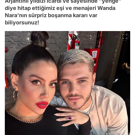
Arjantinli yıldızı Icardi ve sayesinde "yenge"
diye hitap ettiğimiz eşi ve menajeri Wanda
Nara'nın sürpriz boşanma kararı var
biliyorsunuz!