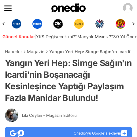
Güncel Konular
YKS Değişecek mi?
"Manyak Mısınız?"
30 Yıl Önc
Haberler
Magazin
Yangın Yeri Hep: Simge Sağın'ın Icardi'n
Yangın Yeri Hep: Simge Sağın'ın
Icardi'nin Boşanacağı
Kesinleşince Yaptığı Paylaşım
Fazla Manidar Bulundu!
Lila Ceylan
- Magazin Editörü
Onedio’yu Google'a ekleyin