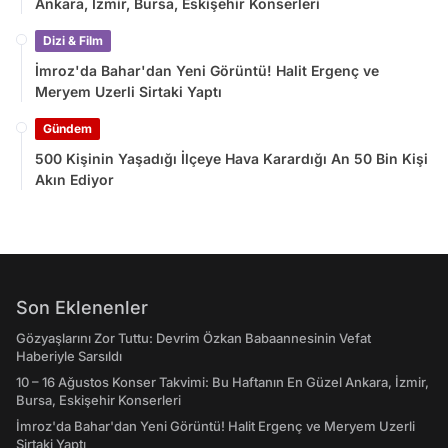
Ankara, İzmir, Bursa, Eskişehir Konserleri
Dizi & Film
İmroz'da Bahar'dan Yeni Görüntü! Halit Ergenç ve
Meryem Uzerli Sirtaki Yaptı
Gündem
500 Kişinin Yaşadığı İlçeye Hava Karardığı An 50 Bin Kişi
Akın Ediyor
Son Eklenenler
Gözyaşlarını Zor Tuttu: Devrim Özkan Babaannesinin Vefat
Haberiyle Sarsıldı
10 – 16 Ağustos Konser Takvimi: Bu Haftanın En Güzel Ankara, İzmir,
Bursa, Eskişehir Konserleri
İmroz'da Bahar'dan Yeni Görüntü! Halit Ergenç ve Meryem Uzerli
Sirtaki Yaptı