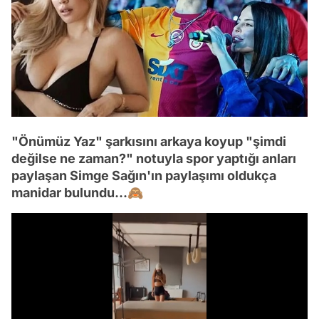
"Önümüz Yaz" şarkısını arkaya koyup "şimdi
değilse ne zaman?" notuyla spor yaptığı anları
paylaşan Simge Sağın'ın paylaşımı oldukça
manidar bulundu...🙈