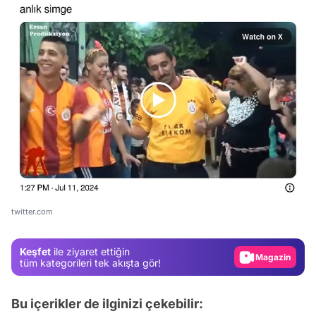
Video
Test
Gündem
twitter.com
Magazin
Keşfet
ile ziyaret ettiğin
Video
tüm kategorileri tek akışta gör!
Test
Bu içerikler de ilginizi çekebilir: