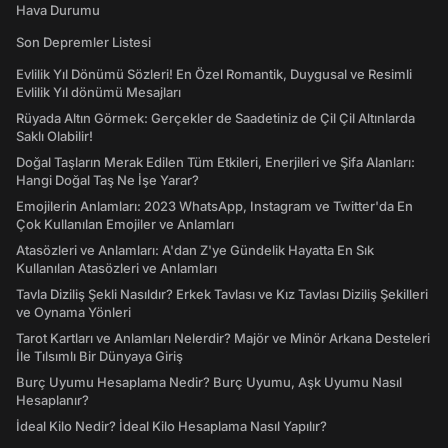
Hava Durumu
Son Depremler Listesi
Evlilik Yıl Dönümü Sözleri! En Özel Romantik, Duygusal ve Resimli
Evlilik Yıl dönümü Mesajları
Rüyada Altın Görmek: Gerçekler de Saadetiniz de Çil Çil Altınlarda
Saklı Olabilir!
Doğal Taşların Merak Edilen Tüm Etkileri, Enerjileri ve Şifa Alanları:
Hangi Doğal Taş Ne İşe Yarar?
Emojilerin Anlamları: 2023 WhatsApp, Instagram ve Twitter'da En
Çok Kullanılan Emojiler ve Anlamları
Atasözleri ve Anlamları: A'dan Z'ye Gündelik Hayatta En Sık
Kullanılan Atasözleri ve Anlamları
Tavla Diziliş Şekli Nasıldır? Erkek Tavlası ve Kız Tavlası Diziliş Şekilleri
ve Oynama Yönleri
Tarot Kartları ve Anlamları Nelerdir? Majör ve Minör Arkana Desteleri
İle Tılsımlı Bir Dünyaya Giriş
Burç Uyumu Hesaplama Nedir? Burç Uyumu, Aşk Uyumu Nasıl
Hesaplanır?
İdeal Kilo Nedir? İdeal Kilo Hesaplama Nasıl Yapılır?