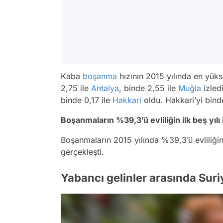
Kaba
boşanma
hızının 2015 yılında en yüks
2,75 ile
Antalya
, binde 2,55 ile
Muğla
izled
binde 0,17 ile
Hakkari
oldu. Hakkari’yi bind
Boşanmaların %39,3’ü evliliğin ilk beş yılı
Boşanmaların 2015 yılında %39,3’ü evliliğin il
gerçekleşti.
Yabancı gelinler arasında Suriye