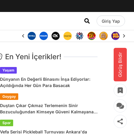
Giriş Yap
Görüş Bildir
En Yeni İçerikler!
Yaşam
Dünyanın En Değerli Binasını İnşa Ediyorlar:
Açıldığında Her Gün Para Basacak
Goygoy
Duştan Çıkar Çıkmaz Terlemenin Sinir
Bozuculuğundan Kimseye Güveni Kalmayana
Son 24 Saatin Viral Tweetleri
Spor
Vefa Serisi Pickleball Turnuvası Ankara'da