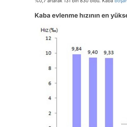
%0,7 artarak 131 bin 830 oldu. Kaba
boşa
Kaba evlenme hızının en yüksek 