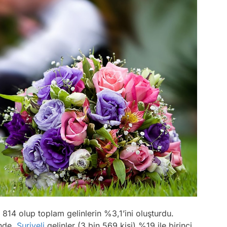
n 814 olup toplam gelinlerin %3,1’ini oluşturdu.
inde,
Suriyeli
gelinler (3 bin 569 kişi) %19 ile birinci