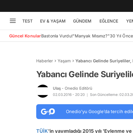
TEST
EV & YAŞAM
GÜNDEM
EĞLENCE
YE
Güncel Konular
Bastonla Vurdu!
"Manyak Mısınız?"
30 Yıl Önc
Haberler
Yaşam
Yabancı Gelinde Suriyeliler
Yabancı Gelinde Suriyeli
Ulaş
- Onedio Editörü
02.03.2016 - 20:20
Son Güncelleme: 02.03.20
Onedio’yu Google’da tercih edil
TÜİK
'in yayımladığı 2015 yılı 'Evlenme ve