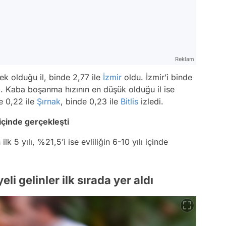
Reklam
ek olduğu il, binde 2,77 ile
İzmir
oldu. İzmir’i binde
i. Kaba boşanma hızının en düşük olduğu il ise
e 0,22 ile
Şırnak
, binde 0,23 ile
Bitlis
izledi.
 içinde gerçekleşti
k 5 yılı, %21,5’i ise evliliğin 6-10 yılı içinde
li gelinler ilk sırada yer aldı