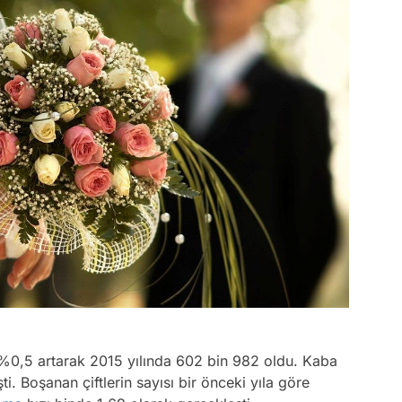
re %0,5 artarak 2015 yılında 602 bin 982 oldu. Kaba
i. Boşanan çiftlerin sayısı bir önceki yıla göre