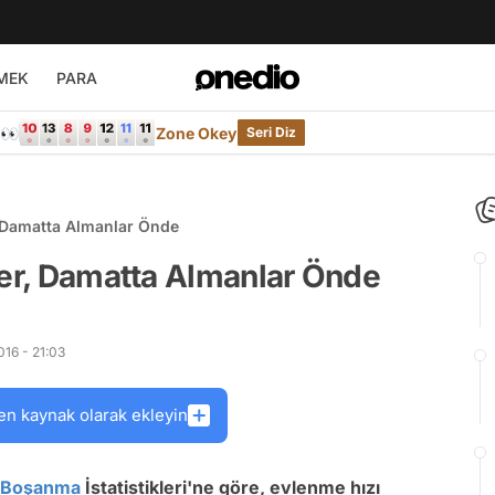
MEK
PARA
e👀
Zone Okey
Seri Diz
, Damatta Almanlar Önde
ler, Damatta Almanlar Önde
16 - 21:03
en kaynak olarak ekleyin
Boşanma
İstatistikleri'ne göre, evlenme hızı