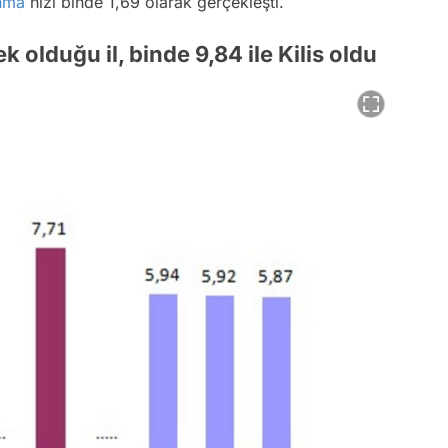
nma
hızı binde 1,69 olarak gerçekleşti.
olduğu il, binde 9,84 ile Kilis oldu