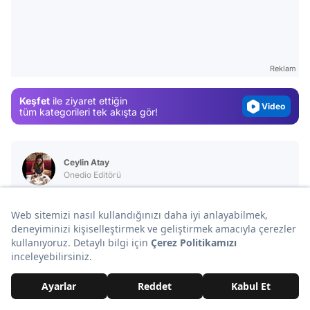
Video
Test
Gündem
Reklam
Magazin
Keşfet
ile ziyaret ettiğin
Video
tüm kategorileri tek akışta gör!
Test
Ceylin Atay
Onedio Editörü
Tüm içerikleri
Sana Özel Seçtiklerimiz