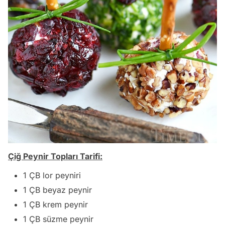
Çiğ Peynir Topları Tarifi:
1 ÇB lor peyniri
1 ÇB beyaz peynir
1 ÇB krem peynir
1 ÇB süzme peynir