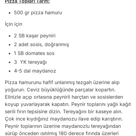
Pizza Topları Tarifi:
500 gr pizza hamuru
İçin için
2 SB kaşar peyniri
2 adet sosis, doğranmış
1 SB domates sos
3 YK tereyağı
4-5 dal maydanoz
Pizza hamurunu hafif unlanmış tezgah üzerine alıp
yoğurun. Ceviz büyüklüğünde parçalar kopartın.
Elinizle açıp ortasına peynirli harçtan ve sosislerden
koyup yuvarlayarak kapatın. Peynir toplarını yağlı kağıt
serili fırın tepsisine dizin. Tereyağını bir kaseye alın.
Çok ince kıydığınız maydanozu ilave edip karıştırın.
Peynir toplarının üzerine maydanozlu tereyağından
sürüp önceden ısıtılmış 180 derece fırında üzerleri