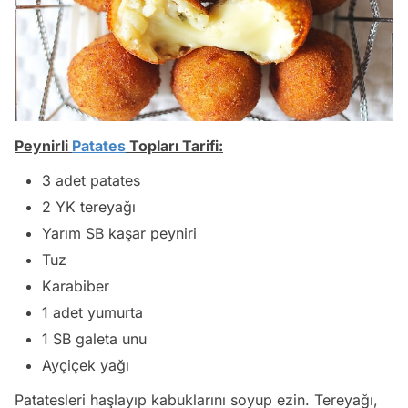
Peynirli
Patates
Topları Tarifi:
3 adet patates
2 YK tereyağı
Yarım SB kaşar peyniri
Tuz
Karabiber
1 adet yumurta
1 SB galeta unu
Ayçiçek yağı
Patatesleri haşlayıp kabuklarını soyup ezin. Tereyağı,