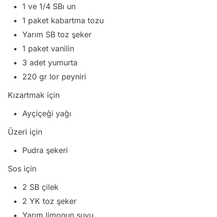
1 ve 1/4 SBı un
1 paket kabartma tozu
Yarım SB toz şeker
1 paket vanilin
3 adet yumurta
220 gr lor peyniri
Kızartmak için
Ayçiçeği yağı
Üzeri için
Pudra şekeri
Sos için
2 SB çilek
2 YK toz şeker
Yarım limonun suyu