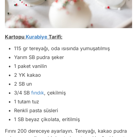
Kartopu
Kurabiye
Tarifi:
115 gr tereyağı, oda ısısında yumuşatılmış
Yarım SB pudra şeker
1 paket vanilin
2 YK kakao
2 SB un
3/4 SB
fındık
, çekilmiş
1 tutam tuz
Renkli pasta süsleri
1 SB beyaz çikolata, eritilmiş
Fırını 200 dereceye ayarlayın. Tereyağı, kakao pudra