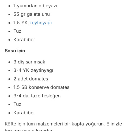
1 yumurtanın beyazı
55 gr galeta unu
1,5 YK
zeytinyağı
Tuz
Karabiber
Sosu için
3 diş sarımsak
3-4 YK zeytinyağı
2 adet domates
1,5 SB konserve domates
3-4 dal taze fesleğen
Tuz
Karabiber
Köfte için tüm malzemeleri bir kapta yoğurun. Elinizle
top top yapıp kızartın.