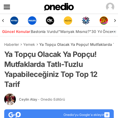
Güncel Konular
Bastonla Vurdu!
"Manyak Mısınız?"
30 Yıl Önce👀
Haberler
Yemek
Ya Topçu Olacak Ya Popçu! Mutfaklarda Tatl
Ya Topçu Olacak Ya Popçu!
Mutfaklarda Tatlı-Tuzlu
Yapabileceğiniz Top Top 12
Tarif
Ceylin Atay
- Onedio Editörü
Onedio’yu Google'a ekleyin