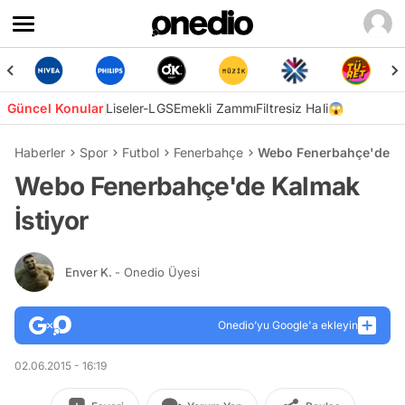
Güncel Konular
Liseler-LGS
Emekli Zammı
Filtresiz Hali😱
Haberler
Spor
Futbol
Fenerbahçe
Webo Fenerbahçe'de Ka
Webo Fenerbahçe'de Kalmak
İstiyor
Enver K.
- Onedio Üyesi
Onedio’yu Google'a ekleyin
02.06.2015 - 16:19