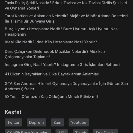
Tavla Diziliş Şekli Nasıldır? Erkek Tavlası ve Kız Tavlası Diziliş Şekilleri
ve Oynama Yönleri
Tarot Kartları ve Anlamları Nelerdir? Majör ve Minör Arkana Desteleri
İle Tılsımlı Bir Dünyaya Giriş
Burç Uyumu Hesaplama Nedir? Burç Uyumu, Aşk Uyumu Nasıl
Hesaplanır?
İdeal Kilo Nedir? İdeal Kilo Hesaplama Nasıl Yapılır?
Ders Çalışırken Dinlenecek Müzikler Nelerdir? Müziksiz
Çalışamayanlar Toplanın!
Instagram Giriş Nasıl Yapılır? Instagram'a Giriş İşlemleri Rehberi
41 Ülkenin Bayrakları ve Ülke Bayraklarının Anlamları
GTA San Andreas Hileleri! Oynamaya Doyamayanlar İçin Güncel San
Andreas Şifreleri
IQ Testi: IQ'unuzun Kaç Olduğunu Merak Ettiniz mi?
Keşfet
Twitter
Deprem
Zam
Youtube
Günlük Burç Yorumları
A101
Tiktok
Son Dakika