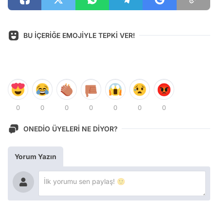
BU İÇERİĞE EMOJİYLE TEPKİ VER!
0
0
0
0
0
0
0
ONEDİO ÜYELERİ NE DİYOR?
Yorum Yazın