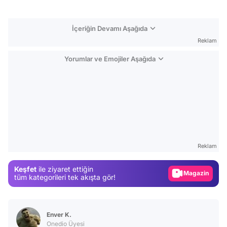
İçeriğin Devamı Aşağıda
Reklam
Yorumlar ve Emojiler Aşağıda
Video
Test
Reklam
Gündem
Keşfet
ile ziyaret ettiğin
Magazin
tüm kategorileri tek akışta gör!
Video
Test
Enver K.
Onedio Üyesi