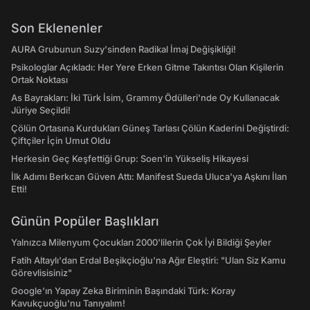
Son Eklenenler
AURA Grubunun Suzy'sinden Radikal İmaj Değişikliği!
Psikologlar Açıkladı: Her Yere Erken Gitme Takıntısı Olan Kişilerin
Ortak Noktası
As Bayrakları: İki Türk İsim, Grammy Ödülleri'nde Oy Kullanacak
Jüriye Seçildi!
Çölün Ortasına Kurdukları Güneş Tarlası Çölün Kaderini Değiştirdi:
Çiftçiler İçin Umut Oldu
Herkesin Geç Keşfettiği Grup: Soen'in Yükseliş Hikayesi
İlk Adımı Berkcan Güven Attı: Manifest Sueda Uluca'ya Aşkını İlan
Etti!
Günün Popüler Başlıkları
Yalnızca Milenyum Çocukları 2000'lilerin Çok İyi Bildiği Şeyler
Fatih Altaylı'dan Erdal Beşikçioğlu'na Ağır Eleştiri: "Ulan Siz Kamu
Görevlisisiniz"
Google'ın Yapay Zeka Biriminin Başındaki Türk: Koray
Kavukçuoğlu'nu Tanıyalım!