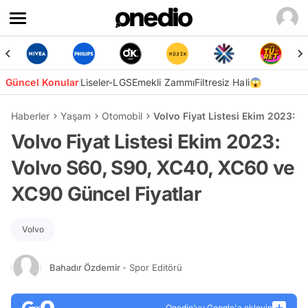
Güncel Konular
Liseler-LGS
Emekli Zammı
Filtresiz Hali😱
Haberler
Yaşam
Otomobil
Volvo Fiyat Listesi Ekim 2023: 
Volvo Fiyat Listesi Ekim 2023:
Volvo S60, S90, XC40, XC60 ve
XC90 Güncel Fiyatlar
Volvo
Bahadır Özdemir
- Spor Editörü
Onedio’yu Google'a ekleyin