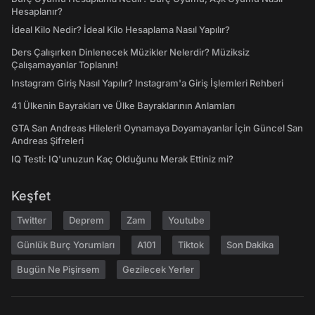
Hesaplanır?
İdeal Kilo Nedir? İdeal Kilo Hesaplama Nasıl Yapılır?
Ders Çalışırken Dinlenecek Müzikler Nelerdir? Müziksiz
Çalışamayanlar Toplanın!
Instagram Giriş Nasıl Yapılır? Instagram'a Giriş İşlemleri Rehberi
41 Ülkenin Bayrakları ve Ülke Bayraklarının Anlamları
GTA San Andreas Hileleri! Oynamaya Doyamayanlar İçin Güncel San
Andreas Şifreleri
IQ Testi: IQ'unuzun Kaç Olduğunu Merak Ettiniz mi?
Keşfet
Twitter
Deprem
Zam
Youtube
Günlük Burç Yorumları
A101
Tiktok
Son Dakika
Bugün Ne Pişirsem
Gezilecek Yerler