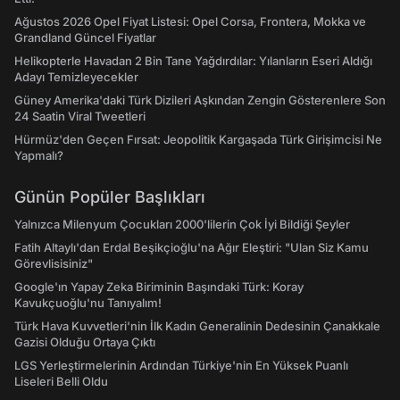
Ağustos 2026 Opel Fiyat Listesi: Opel Corsa, Frontera, Mokka ve
Grandland Güncel Fiyatlar
Helikopterle Havadan 2 Bin Tane Yağdırdılar: Yılanların Eseri Aldığı
Adayı Temizleyecekler
Güney Amerika'daki Türk Dizileri Aşkından Zengin Gösterenlere Son
24 Saatin Viral Tweetleri
Hürmüz'den Geçen Fırsat: Jeopolitik Kargaşada Türk Girişimcisi Ne
Yapmalı?
Günün Popüler Başlıkları
Yalnızca Milenyum Çocukları 2000'lilerin Çok İyi Bildiği Şeyler
Fatih Altaylı'dan Erdal Beşikçioğlu'na Ağır Eleştiri: "Ulan Siz Kamu
Görevlisisiniz"
Google'ın Yapay Zeka Biriminin Başındaki Türk: Koray
Kavukçuoğlu'nu Tanıyalım!
Türk Hava Kuvvetleri'nin İlk Kadın Generalinin Dedesinin Çanakkale
Gazisi Olduğu Ortaya Çıktı
LGS Yerleştirmelerinin Ardından Türkiye'nin En Yüksek Puanlı
Liseleri Belli Oldu