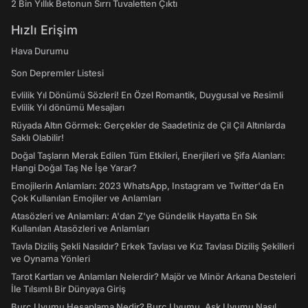
2 Bin Yıllık Betonun Sırrı Tuvaletten Çıktı
Hızlı Erişim
Hava Durumu
Son Depremler Listesi
Evlilik Yıl Dönümü Sözleri! En Özel Romantik, Duygusal ve Resimli
Evlilik Yıl dönümü Mesajları
Rüyada Altın Görmek: Gerçekler de Saadetiniz de Çil Çil Altınlarda
Saklı Olabilir!
Doğal Taşların Merak Edilen Tüm Etkileri, Enerjileri ve Şifa Alanları:
Hangi Doğal Taş Ne İşe Yarar?
Emojilerin Anlamları: 2023 WhatsApp, Instagram ve Twitter'da En
Çok Kullanılan Emojiler ve Anlamları
Atasözleri ve Anlamları: A'dan Z'ye Gündelik Hayatta En Sık
Kullanılan Atasözleri ve Anlamları
Tavla Diziliş Şekli Nasıldır? Erkek Tavlası ve Kız Tavlası Diziliş Şekilleri
ve Oynama Yönleri
Tarot Kartları ve Anlamları Nelerdir? Majör ve Minör Arkana Desteleri
İle Tılsımlı Bir Dünyaya Giriş
Burç Uyumu Hesaplama Nedir? Burç Uyumu, Aşk Uyumu Nasıl