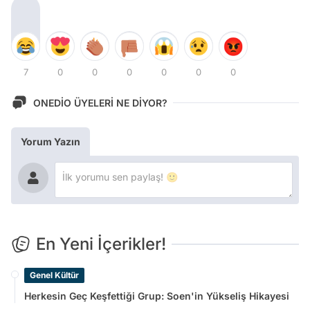
7
0
0
0
0
0
0
ONEDİO ÜYELERİ NE DİYOR?
Yorum Yazın
En Yeni İçerikler!
Genel Kültür
Herkesin Geç Keşfettiği Grup: Soen'in Yükseliş Hikayesi