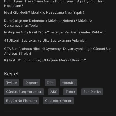
Burç Uyumu Hesaplama Nedir? Burç Uyumu, Aşk Uyumu Nasıl
Hesaplanır?
İdeal Kilo Nedir? İdeal Kilo Hesaplama Nasıl Yapılır?
Ders Çalışırken Dinlenecek Müzikler Nelerdir? Müziksiz
Çalışamayanlar Toplanın!
Instagram Giriş Nasıl Yapılır? Instagram'a Giriş İşlemleri Rehberi
41 Ülkenin Bayrakları ve Ülke Bayraklarının Anlamları
GTA San Andreas Hileleri! Oynamaya Doyamayanlar İçin Güncel San
Andreas Şifreleri
IQ Testi: IQ'unuzun Kaç Olduğunu Merak Ettiniz mi?
Keşfet
Twitter
Deprem
Zam
Youtube
Günlük Burç Yorumları
A101
Tiktok
Son Dakika
Bugün Ne Pişirsem
Gezilecek Yerler