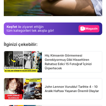
Test
Gündem
Magazin
Keşfet
ile ziyaret ettiğin
Video
tüm kategorileri tek akışta gör!
Test
İlginizi çekebilir:
Hiç Kimsenin Görmemesi
Gerekiyormuş Gibi Hissettiren
Rahatsız Edici 15 Fotoğraf İçinizi
Ürpertecek
John Lennon Vuruldu! Tarihte 4 - 10
Aralık Haftası Yaşanan Önemli Olaylar