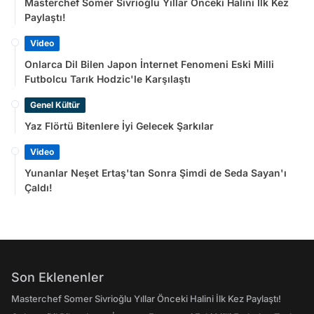
Masterchef Somer Sivrioğlu Yıllar Önceki Halini İlk Kez
Paylaştı!
Video
Onlarca Dil Bilen Japon İnternet Fenomeni Eski Milli
Futbolcu Tarık Hodzic'le Karşılaştı
Genel Kültür
Yaz Flörtü Bitenlere İyi Gelecek Şarkılar
Video
Yunanlar Neşet Ertaş'tan Sonra Şimdi de Seda Sayan'ı
Çaldı!
Son Eklenenler
Masterchef Somer Sivrioğlu Yıllar Önceki Halini İlk Kez Paylaştı!