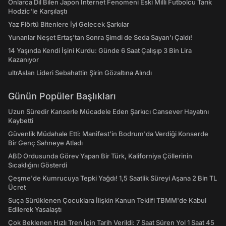
Onlarca Dil Bilen Japon İnternet Fenomeni Eski Milli Futbolcu Tarık
Hodzic'le Karşılaştı
Yaz Flörtü Bitenlere İyi Gelecek Şarkılar
Yunanlar Neşet Ertaş'tan Sonra Şimdi de Seda Sayan'ı Çaldı!
14 Yaşında Kendi İşini Kurdu: Günde 6 Saat Çalışıp 3 Bin Lira
Kazanıyor
ultrAslan Lideri Sebahattin Şirin Gözaltına Alındı
Günün Popüler Başlıkları
Uzun Süredir Kanserle Mücadele Eden Şarkıcı Cansever Hayatını
Kaybetti
Güvenlik Müdahale Etti: Manifest'in Bodrum'da Verdiği Konserde
Bir Genç Sahneye Atladı
ABD Ordusunda Görev Yapan Bir Türk, Kaliforniya Çöllerinin
Sıcaklığını Gösterdi
Çeşme'de Kumrucuya Tepki Yağdı! 1,5 Saatlik Süreyi Aşana 2 Bin TL
Ücret
Suça Sürüklenen Çocuklara İlişkin Kanun Teklifi TBMM'de Kabul
Edilerek Yasalaştı
Çok Beklenen Hızlı Tren İçin Tarih Verildi: 7 Saat Süren Yol 1 Saat 45