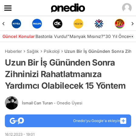
Güncel Konular
Bastonla Vurdu!
"Manyak Mısınız?"
30 Yıl Önce👀
Haberler
Sağlık
Psikoloji
Uzun Bir İş Gününden Sonra Zihni
Uzun Bir İş Gününden Sonra
Zihninizi Rahatlatmanıza
Yardımcı Olabilecek 15 Yöntem
İsmail Can Turan
- Onedio Üyesi
Onedio’yu Google'a ekleyin
16.12.2023 - 19:01