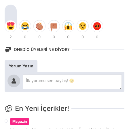
2
0
0
0
0
0
0
ONEDİO ÜYELERİ NE DİYOR?
Yorum Yazın
En Yeni İçerikler!
Magazin