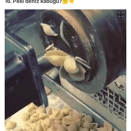
16. Peki deniz kabuğu?🤔👇