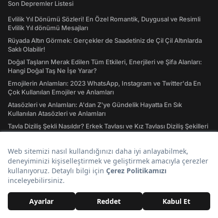
Son Depremler Listesi
Evlilik Yıl Dönümü Sözleri! En Özel Romantik, Duygusal ve Resimli
Evlilik Yıl dönümü Mesajları
Rüyada Altın Görmek: Gerçekler de Saadetiniz de Çil Çil Altınlarda
Saklı Olabilir!
Doğal Taşların Merak Edilen Tüm Etkileri, Enerjileri ve Şifa Alanları:
Hangi Doğal Taş Ne İşe Yarar?
Emojilerin Anlamları: 2023 WhatsApp, Instagram ve Twitter'da En
Çok Kullanılan Emojiler ve Anlamları
Atasözleri ve Anlamları: A'dan Z'ye Gündelik Hayatta En Sık
Kullanılan Atasözleri ve Anlamları
Tavla Diziliş Şekli Nasıldır? Erkek Tavlası ve Kız Tavlası Diziliş Şekilleri
ve Oynama Yönleri
Tarot Kartları ve Anlamları Nelerdir? Majör ve Minör Arkana Desteleri
İle Tılsımlı Bir Dünyaya Giriş
Burç Uyumu Hesaplama Nedir? Burç Uyumu, Aşk Uyumu Nasıl
Hesaplanır?
İdeal Kilo Nedir? İdeal Kilo Hesaplama Nasıl Yapılır?
Ders Çalışırken Dinlenecek Müzikler Nelerdir? Müziksiz
Çalışamayanlar Toplanın!