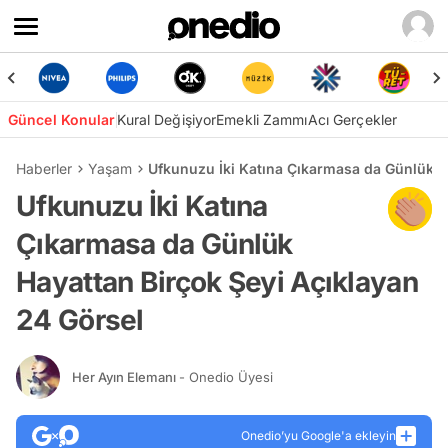
Güncel Konular
Kural Değişiyor
Emekli Zammı
Acı Gerçekler
Haberler
Yaşam
Ufkunuzu İki Katına Çıkarmasa da Günlük H
Ufkunuzu İki Katına
Çıkarmasa da Günlük
Hayattan Birçok Şeyi Açıklayan
24 Görsel
Her Ayın Elemanı
- Onedio Üyesi
Onedio’yu Google'a ekleyin