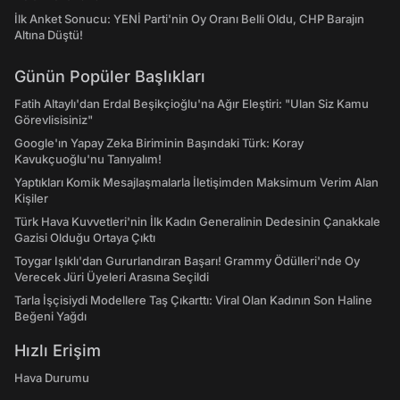
İlk Anket Sonucu: YENİ Parti'nin Oy Oranı Belli Oldu, CHP Barajın
Altına Düştü!
Günün Popüler Başlıkları
Fatih Altaylı'dan Erdal Beşikçioğlu'na Ağır Eleştiri: "Ulan Siz Kamu
Görevlisisiniz"
Google'ın Yapay Zeka Biriminin Başındaki Türk: Koray
Kavukçuoğlu'nu Tanıyalım!
Yaptıkları Komik Mesajlaşmalarla İletişimden Maksimum Verim Alan
Kişiler
Türk Hava Kuvvetleri'nin İlk Kadın Generalinin Dedesinin Çanakkale
Gazisi Olduğu Ortaya Çıktı
Toygar Işıklı'dan Gururlandıran Başarı! Grammy Ödülleri'nde Oy
Verecek Jüri Üyeleri Arasına Seçildi
Tarla İşçisiydi Modellere Taş Çıkarttı: Viral Olan Kadının Son Haline
Beğeni Yağdı
Hızlı Erişim
Hava Durumu