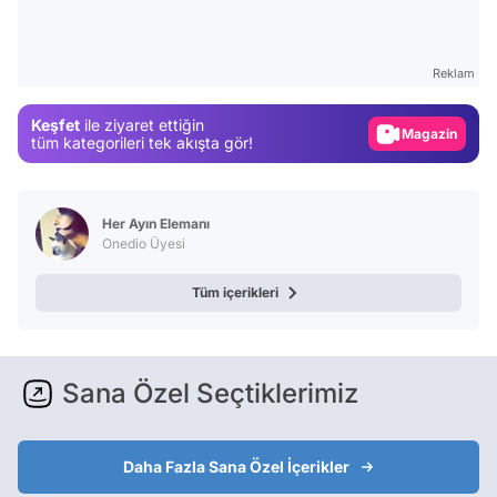
Gündem
Magazin
Reklam
Video
Keşfet
ile ziyaret ettiğin
Test
tüm kategorileri tek akışta gör!
Her Ayın Elemanı
Onedio Üyesi
Tüm içerikleri
Sana Özel Seçtiklerimiz
Daha Fazla Sana Özel İçerikler