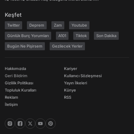
Keşfet
Twitter
Deprem
Zam
Youtube
Günlük Burç Yorumları
A101
Tiktok
Son Dakika
Bugün Ne Pişirsem
Gezilecek Yerler
Hakkımızda
Kariyer
Geri Bildirim
Kullanıcı Sözleşmesi
Gizlilik Politikası
Yayın İlkeleri
Topluluk Kuralları
Künye
Reklam
RSS
İletişim