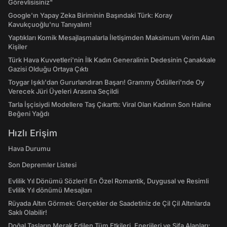
Görevlisisiniz"
Google'ın Yapay Zeka Biriminin Başındaki Türk: Koray
Kavukçuoğlu'nu Tanıyalım!
Yaptıkları Komik Mesajlaşmalarla İletişimden Maksimum Verim Alan
Kişiler
Türk Hava Kuvvetleri'nin İlk Kadın Generalinin Dedesinin Çanakkale
Gazisi Olduğu Ortaya Çıktı
Toygar Işıklı'dan Gururlandıran Başarı! Grammy Ödülleri'nde Oy
Verecek Jüri Üyeleri Arasına Seçildi
Tarla İşçisiydi Modellere Taş Çıkarttı: Viral Olan Kadının Son Haline
Beğeni Yağdı
Hızlı Erişim
Hava Durumu
Son Depremler Listesi
Evlilik Yıl Dönümü Sözleri! En Özel Romantik, Duygusal ve Resimli
Evlilik Yıl dönümü Mesajları
Rüyada Altın Görmek: Gerçekler de Saadetiniz de Çil Çil Altınlarda
Saklı Olabilir!
Doğal Taşların Merak Edilen Tüm Etkileri, Enerjileri ve Şifa Alanları: