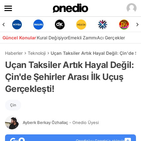
Güncel Konular
Kural Değişiyor
Emekli Zammı
Acı Gerçekler
Haberler
Teknoloji
Uçan Taksiler Artık Hayal Değil: Çin'de Şeh
Uçan Taksiler Artık Hayal Değil:
Çin'de Şehirler Arası İlk Uçuş
Gerçekleşti!
Çin
Ayberk Berkay Özhallaç
- Onedio Üyesi
Onedio’yu Google'a ekleyin