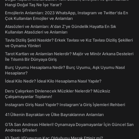
Hangi Doğal Taş Ne İşe Yarar?
Emojilerin Anlamları: 2023 WhatsApp, Instagram ve Twitter'da En
Çok Kullanılan Emojiler ve Anlamları
Atasözleri ve Anlamları: A'dan Z'ye Gündelik Hayatta En Sık
Kullanılan Atasözleri ve Anlamları
Tavla Diziliş Şekli Nasıldır? Erkek Tavlası ve Kız Tavlası Diziliş Şekilleri
ve Oynama Yönleri
Tarot Kartları ve Anlamları Nelerdir? Majör ve Minör Arkana Desteleri
İle Tılsımlı Bir Dünyaya Giriş
Burç Uyumu Hesaplama Nedir? Burç Uyumu, Aşk Uyumu Nasıl
Hesaplanır?
İdeal Kilo Nedir? İdeal Kilo Hesaplama Nasıl Yapılır?
Ders Çalışırken Dinlenecek Müzikler Nelerdir? Müziksiz
Çalışamayanlar Toplanın!
Instagram Giriş Nasıl Yapılır? Instagram'a Giriş İşlemleri Rehberi
41 Ülkenin Bayrakları ve Ülke Bayraklarının Anlamları
GTA San Andreas Hileleri! Oynamaya Doyamayanlar İçin Güncel San
Andreas Şifreleri
IQ Testi: IQ'unuzun Kaç Olduğunu Merak Ettiniz mi?