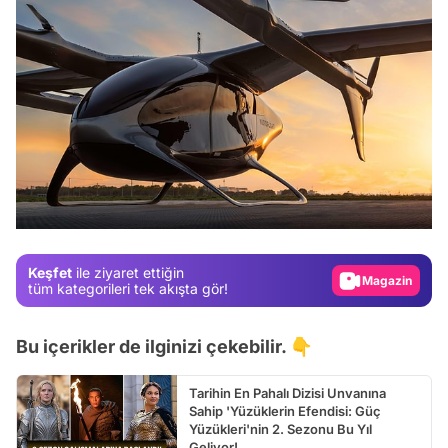
Video
Test
Gündem
Magazin
Keşfet
ile ziyaret ettiğin
tüm kategorileri tek akışta gör!
Video
Test
Bu içerikler de ilginizi çekebilir. 👇
Tarihin En Pahalı Dizisi Unvanına
Sahip 'Yüzüklerin Efendisi: Güç
Yüzükleri'nin 2. Sezonu Bu Yıl
Geliyor!