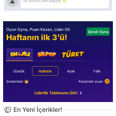
Oyun Oyna, Puan Kazan, Lider Ol!
Şimdi Oyna
Haftanın ilk 3’ü!
Günlük
Haftalık
Aylık
Yıllık
Sıralamalar 👑
Kazanılan puan
Liderlik Tablosunu Gör!
En Yeni İçerikler!