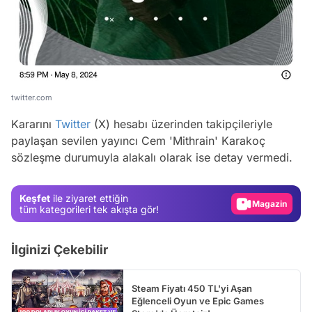
twitter.com
Kararını
Twitter
(X) hesabı üzerinden takipçileriyle
Video
paylaşan sevilen yayıncı Cem 'Mithrain' Karakoç
sözleşme durumuyla alakalı olarak ise detay vermedi.
Test
Gündem
Keşfet
ile ziyaret ettiğin
Magazin
tüm kategorileri tek akışta gör!
Video
İlginizi Çekebilir
Test
Steam Fiyatı 450 TL'yi Aşan
Eğlenceli Oyun ve Epic Games