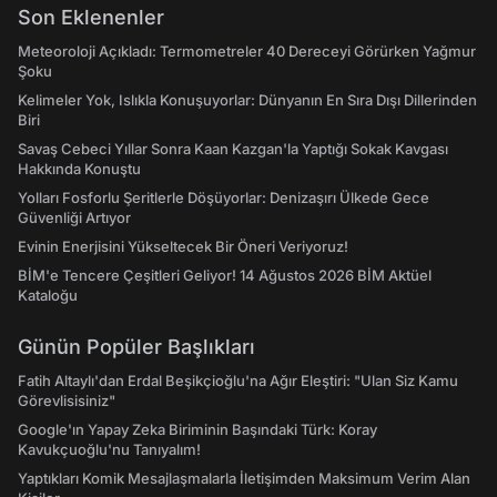
Son Eklenenler
Meteoroloji Açıkladı: Termometreler 40 Dereceyi Görürken Yağmur
Şoku
Kelimeler Yok, Islıkla Konuşuyorlar: Dünyanın En Sıra Dışı Dillerinden
Biri
Savaş Cebeci Yıllar Sonra Kaan Kazgan'la Yaptığı Sokak Kavgası
Hakkında Konuştu
Yolları Fosforlu Şeritlerle Döşüyorlar: Denizaşırı Ülkede Gece
Güvenliği Artıyor
Evinin Enerjisini Yükseltecek Bir Öneri Veriyoruz!
BİM'e Tencere Çeşitleri Geliyor! 14 Ağustos 2026 BİM Aktüel
Kataloğu
Günün Popüler Başlıkları
Fatih Altaylı'dan Erdal Beşikçioğlu'na Ağır Eleştiri: "Ulan Siz Kamu
Görevlisisiniz"
Google'ın Yapay Zeka Biriminin Başındaki Türk: Koray
Kavukçuoğlu'nu Tanıyalım!
Yaptıkları Komik Mesajlaşmalarla İletişimden Maksimum Verim Alan