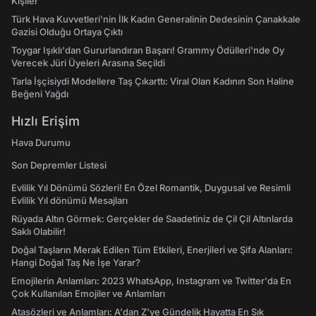
Kişiler
Türk Hava Kuvvetleri'nin İlk Kadın Generalinin Dedesinin Çanakkale
Gazisi Olduğu Ortaya Çıktı
Toygar Işıklı'dan Gururlandıran Başarı! Grammy Ödülleri'nde Oy
Verecek Jüri Üyeleri Arasına Seçildi
Tarla İşçisiydi Modellere Taş Çıkarttı: Viral Olan Kadının Son Haline
Beğeni Yağdı
Hızlı Erişim
Hava Durumu
Son Depremler Listesi
Evlilik Yıl Dönümü Sözleri! En Özel Romantik, Duygusal ve Resimli
Evlilik Yıl dönümü Mesajları
Rüyada Altın Görmek: Gerçekler de Saadetiniz de Çil Çil Altınlarda
Saklı Olabilir!
Doğal Taşların Merak Edilen Tüm Etkileri, Enerjileri ve Şifa Alanları:
Hangi Doğal Taş Ne İşe Yarar?
Emojilerin Anlamları: 2023 WhatsApp, Instagram ve Twitter'da En
Çok Kullanılan Emojiler ve Anlamları
Atasözleri ve Anlamları: A'dan Z'ye Gündelik Hayatta En Sık