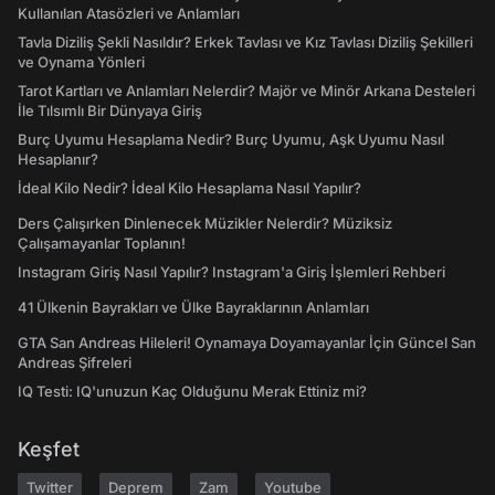
Kullanılan Atasözleri ve Anlamları
Tavla Diziliş Şekli Nasıldır? Erkek Tavlası ve Kız Tavlası Diziliş Şekilleri
ve Oynama Yönleri
Tarot Kartları ve Anlamları Nelerdir? Majör ve Minör Arkana Desteleri
İle Tılsımlı Bir Dünyaya Giriş
Burç Uyumu Hesaplama Nedir? Burç Uyumu, Aşk Uyumu Nasıl
Hesaplanır?
İdeal Kilo Nedir? İdeal Kilo Hesaplama Nasıl Yapılır?
Ders Çalışırken Dinlenecek Müzikler Nelerdir? Müziksiz
Çalışamayanlar Toplanın!
Instagram Giriş Nasıl Yapılır? Instagram'a Giriş İşlemleri Rehberi
41 Ülkenin Bayrakları ve Ülke Bayraklarının Anlamları
GTA San Andreas Hileleri! Oynamaya Doyamayanlar İçin Güncel San
Andreas Şifreleri
IQ Testi: IQ'unuzun Kaç Olduğunu Merak Ettiniz mi?
Keşfet
Twitter
Deprem
Zam
Youtube