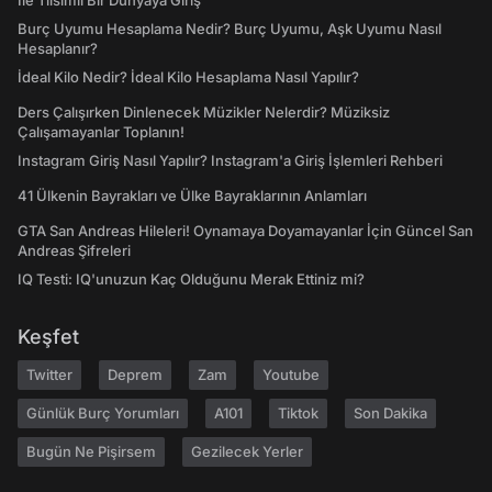
İle Tılsımlı Bir Dünyaya Giriş
Burç Uyumu Hesaplama Nedir? Burç Uyumu, Aşk Uyumu Nasıl
Hesaplanır?
İdeal Kilo Nedir? İdeal Kilo Hesaplama Nasıl Yapılır?
Ders Çalışırken Dinlenecek Müzikler Nelerdir? Müziksiz
Çalışamayanlar Toplanın!
Instagram Giriş Nasıl Yapılır? Instagram'a Giriş İşlemleri Rehberi
41 Ülkenin Bayrakları ve Ülke Bayraklarının Anlamları
GTA San Andreas Hileleri! Oynamaya Doyamayanlar İçin Güncel San
Andreas Şifreleri
IQ Testi: IQ'unuzun Kaç Olduğunu Merak Ettiniz mi?
Keşfet
Twitter
Deprem
Zam
Youtube
Günlük Burç Yorumları
A101
Tiktok
Son Dakika
Bugün Ne Pişirsem
Gezilecek Yerler