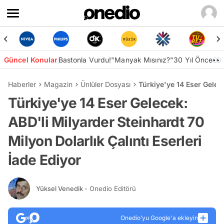
Güncel Konular
Bastonla Vurdu!
"Manyak Mısınız?"
30 Yıl Önce👀
Haberler
Magazin
Ünlüler Dosyası
Türkiye'ye 14 Eser Gelece
Türkiye'ye 14 Eser Gelecek:
ABD'li Milyarder Steinhardt 70
Milyon Dolarlık Çalıntı Eserleri
İade Ediyor
Yüksel Venedik
- Onedio Editörü
Onedio’yu Google'a ekleyin