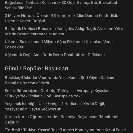
Bağışlanan Tahtaları Kullanarak 80 Odalı Ev İnşa Etti: Basketbol
Sahası Bile Var!
3 Milyon Nüfuslu Ülkede 6 Kilometrelik Altın Damarı Keşfedildi:
Ülkenin Kaderi Değişti
Bir İçerik Üreticisi Babasının Yanlışlıkla Aldığı Taşlık Araziden Yıllar
İçinde Orman Yaratmasını Anlattı
Ülkenin Sokaklarına 1 Milyon Ağaç Dikilecek: Klimalara Veda
Edecekler
Ağlamalık Değil Ama Derin Derin Düşündüren O Ritimler
Günün Popüler Başlıkları
Beşiktaş-Üsküdar Vapurunda Yaşlı Kadın, Şort Giyen Kadının
Bacağına Bastonla Vurdu!
Sokak Röportajında Gurbetçi Türkiye ile Avrupa'yı Kıyasladı:
"Türkiye’deki Yolların Çoğu Avrupa’da Yok"
Yaşamak İstediğin Ülke Hangisi? Haritadaki Yerini Değil,
Yaşayacağın Hayatı Seçiyorsun!
Kur'an Kursu Öğrencilerinden Belediye Başkanına: "Manifest’i
Çağırın"
‘Terörsüz Türkiye Yasası’ Teklifi Adalet Komisyonu'nda Kabul Edildi