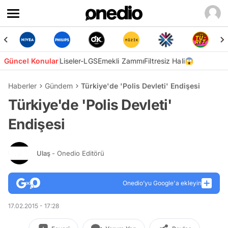
Güncel Konular
Liseler-LGS
Emekli Zammı
Filtresiz Hali😱
Haberler
Gündem
Türkiye'de 'Polis Devleti' Endişesi
Türkiye'de 'Polis Devleti'
Endişesi
Ulaş
- Onedio Editörü
Onedio’yu Google'a ekleyin
17.02.2015 - 17:28