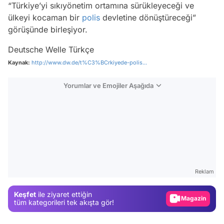
“Türkiye’yi sıkıyönetim ortamına sürükleyeceği ve
ülkeyi kocaman bir
polis
devletine dönüştüreceği”
görüşünde birleşiyor.
Deutsche Welle Türkçe
Kaynak:
http://www.dw.de/t%C3%BCrkiyede-polis...
Yorumlar ve Emojiler Aşağıda
Video
Test
Gündem
Reklam
Magazin
Keşfet
ile ziyaret ettiğin
Video
tüm kategorileri tek akışta gör!
Test