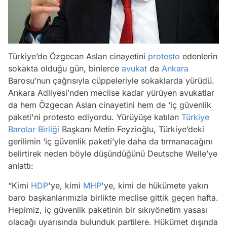
Türkiye’de Özgecan Aslan cinayetini
protesto
edenlerin
sokakta olduğu gün, binlerce
avukat
da
Ankara
Barosu’nun çağrısıyla cüppeleriyle sokaklarda yürüdü.
Ankara Adliyesi’nden meclise kadar yürüyen avukatlar
da hem Özgecan Aslan cinayetini hem de ‘iç güvenlik
paketi'ni protesto ediyordu. Yürüyüşe katılan
Türkiye
Barolar Birliği
Başkanı Metin Feyzioğlu, Türkiye’deki
gerilimin ‘iç güvenlik paketi’yle daha da tırmanacağını
belirtirek neden böyle düşündüğünü Deutsche Welle’ye
anlattı:
“Kimi
HDP
'ye, kimi
MHP
'ye, kimi de hükümete yakın
baro başkanlarımızla birlikte meclise gittik geçen hafta.
Hepimiz, iç güvenlik paketinin bir sıkıyönetim yasası
olacağı uyarısında bulunduk partilere. Hükümet dışında