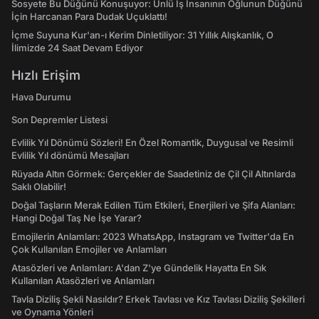
Sosyete Bu Düğünü Konuşuyor: Ünlü İş İnsanının Oğlunun Düğünü
İçin Harcanan Para Dudak Uçuklattı!
İçme Suyuna Kur'an-ı Kerim Dinletiliyor: 31 Yıllık Alışkanlık, O
İlimizde 24 Saat Devam Ediyor
Hızlı Erişim
Hava Durumu
Son Depremler Listesi
Evlilik Yıl Dönümü Sözleri! En Özel Romantik, Duygusal ve Resimli
Evlilik Yıl dönümü Mesajları
Rüyada Altın Görmek: Gerçekler de Saadetiniz de Çil Çil Altınlarda
Saklı Olabilir!
Doğal Taşların Merak Edilen Tüm Etkileri, Enerjileri ve Şifa Alanları:
Hangi Doğal Taş Ne İşe Yarar?
Emojilerin Anlamları: 2023 WhatsApp, Instagram ve Twitter'da En
Çok Kullanılan Emojiler ve Anlamları
Atasözleri ve Anlamları: A'dan Z'ye Gündelik Hayatta En Sık
Kullanılan Atasözleri ve Anlamları
Tavla Diziliş Şekli Nasıldır? Erkek Tavlası ve Kız Tavlası Diziliş Şekilleri
ve Oynama Yönleri