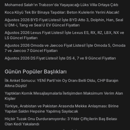
Mohamed Salah'ın Trabzon'da Yaşayacağı Lüks Villa Ortaya Çıktı
Koca Köyü Tek Bir Binaya Taşıdılar: Beton Kulelerin Yerini Alacak!
Ağustos 2026 BYD Fiyat Listesi! İşte BYD Atto 3, Dolphin, Han, Seal
U DM-i, Tang ve Seal U EV Güncel Fiyatları
Ağustos 2026 Lexus Fiyat Listesi! İşte Lexus ES, RX, RZ, LBX, NX ve
LS Güncel Fiyatları
Ağustos 2026 Omoda ve Jaecoo Fiyat Listesi! İşte Omoda 5, Omoda
7 ve Jaecoo 7 Güncel Fiyatları
Ağustos 2026 DS Fiyat Listesi! İşte DS 4, 7 ve 9 Güncel Fiyatları
Günün Popüler Başlıkları
İlk Anket Sonucu: YENİ Parti'nin Oy Oranı Belli Oldu, CHP Barajın
Altına Düştü!
Yaptıkları Komik Mesajlaşmalarla İletişimden Maksimum Verim Alan
Kişiler
Türkiye, Arabistan ve Pakistan Arasında Mekke Anlaşması: Birine
Yapılan Saldırı Hepsine Yapılmış Sayılacak
Hiçbir Tuzak Onu Durduramıyordu: 3 Yıldır Çiftçilerin Baş Belası
Olan Kedi Yakalandı