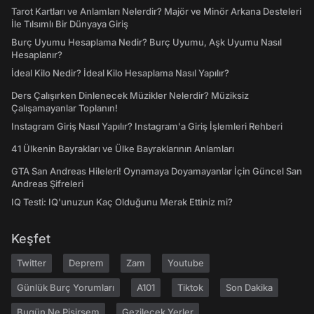
Tarot Kartları ve Anlamları Nelerdir? Majör ve Minör Arkana Desteleri
İle Tılsımlı Bir Dünyaya Giriş
Burç Uyumu Hesaplama Nedir? Burç Uyumu, Aşk Uyumu Nasıl
Hesaplanır?
İdeal Kilo Nedir? İdeal Kilo Hesaplama Nasıl Yapılır?
Ders Çalışırken Dinlenecek Müzikler Nelerdir? Müziksiz
Çalışamayanlar Toplanın!
Instagram Giriş Nasıl Yapılır? Instagram'a Giriş İşlemleri Rehberi
41 Ülkenin Bayrakları ve Ülke Bayraklarının Anlamları
GTA San Andreas Hileleri! Oynamaya Doyamayanlar İçin Güncel San
Andreas Şifreleri
IQ Testi: IQ'unuzun Kaç Olduğunu Merak Ettiniz mi?
Keşfet
Twitter
Deprem
Zam
Youtube
Günlük Burç Yorumları
A101
Tiktok
Son Dakika
Bugün Ne Pişirsem
Gezilecek Yerler