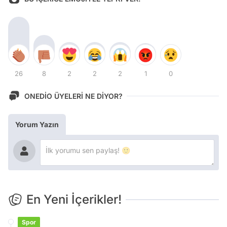
26
8
2
2
2
1
0
ONEDİO ÜYELERİ NE DİYOR?
Yorum Yazın
En Yeni İçerikler!
Spor