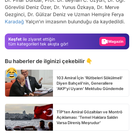
Dr. Pınar Dündar, Prof. Dr. Beyhan C. Özyurt, Dr. Öğr.
Görevlisi Deniz Özer, Dr. Yunus Özkaya, Dr. Merve
Video
Gezginci, Dr. Gülizar Deniz ve Uzman Hemşire Ferya
Karadağ
Yalçın’ın imzasının bulunduğu da kaydedildi.
Test
Gündem
Keşfet
ile ziyaret ettiğin
Magazin
tüm kategorileri tek akışta gör!
Video
Bu haberler de ilginizi çekebilir 👇
Test
103 Amiral İçin 'Rütbeleri Sökülmeli'
Diyen Bahçeli'nin, Generallere
'AKP'yi Uyarın' Mektubu Gündemde
TİP'ten Amiral Gözaltıları ve Montrö
Açıklaması: 'Temel Haklara Saldırı
Varsa Direniş Meşrudur'