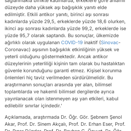
sağlanmakla birlikte kadınlarda, erkeklere göre anlamlı
düzeyde daha yüksek aşı bağışıklık yanıtı elde
edilmiştir. Etkili antikor yanıtı, birinci aşı sonrası
kadınlarda yüzde 29,5, erkeklerde yüzde 18,6 olurken,
ikinci aşı sonrası kadınlarda yüzde 99,2, erkeklerde ise
yüzde 95,7 olarak saptandı. Bu sonuçlar, ülkemizde
ağırlıklı olarak uygulanan
COVID-19
inaktif (
Sinovac
-
Coronavac) aşısının bağışıklık etkinliğinin yüksek ve
yeterli olduğunu göstermektedir. Ancak antikor
düzeylerinin yeterliliği kişinin tam olarak bu hastalıktan
güvenle korunduğunu garanti etmez. Kişisel korunma
önlemleri hiç taviz verilmeden sürdürülmelidir. Bu
araştırmanın sonuçları arasında yer alan, bilimsel
toplantılarda ve hakemli bilimsel dergilerde ayrıca
yayınlanacak olan istenmeyen aşı yan etkileri, kabul
edilebilir sınırlar içindedir.'
Açıklamada, araştırmada Dr. Öğr. Gör. Şebnem Şenol
Akar, Prof. Dr. Sinem Akçalı, Prof. Dr. Erhan Eser, Prof.