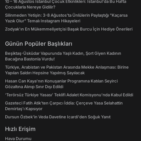
10 – 16 Ağustos İstanbul Çocuk Etkinlikleri: İstanbul'da Bu Hafta
Çocuklarla Nereye Gidilir?
Silinmeden Yetişin: 3-8 Ağustos'ta Ünlülerin Paylaştığı "Kaçarsa
Yazık Olur" Temalı Instagram Hikayeleri
Zodyak'ın En Mükemmeliyetçisi Başak Burcu İçin Hediye Önerileri
Günün Popüler Başlıkları
Beşiktaş-Üsküdar Vapurunda Yaşlı Kadın, Şort Giyen Kadının
Bacağına Bastonla Vurdu!
Türkiye, Arabistan ve Pakistan Arasında Mekke Anlaşması: Birine
Yapılan Saldırı Hepsine Yapılmış Sayılacak
Hasan Can Kaya’nın Konuşanlar Programına Katılan Seyirci
Gözaltına Alınıp Sınır Dışı Edildi
‘Terörsüz Türkiye Yasası’ Teklifi Adalet Komisyonu'nda Kabul Edildi
Gazeteci Fatih Atik'ten Çarpıcı İddia: Çerçeve Yasa Selahattin
Demirtaş'ı Kapsıyor
Dursun Özbek'in Veda Davetine Icardi'den Soğuk Yanıt
Hızlı Erişim
Hava Durumu