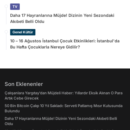
TV
Daha 17 Hayranlarına Müjde! Dizinin Yeni Sezondaki
Akıbeti Belli Oldu
Genel Kültür
10 – 16 Ağustos İstanbul Çocuk Etkinlikleri: İstanbul'da
Bu Hafta Çocuklarla Nereye Gidilir?
Son Eklenenler
Çalışanlara Yargıtay’dan Müjdeli Haber: Yıllardır Eksik Alınan O Para
Artık Cebe Girecek
50 Bin Bitcoin Çalıp 10 Yıl Sakladı: Serveti Patlamış Mısır Kutusunda
Bulundu
Daha 17 Hayranlarına Müjde! Dizinin Yeni Sezondaki Akıbeti Belli
Oldu