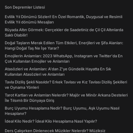
Son Depremler Listesi
Evlilik Yıl Dönümü Sözleri! En Özel Romantik, Duygusal ve Resimli
Evlilik Yıl dönümü Mesajları
Rüyada Altın Görmek: Gerçekler de Saadetiniz de Çil Çil Altınlarda
Saklı Olabilir!
Doğal Taşların Merak Edilen Tüm Etkileri, Enerjileri ve Şifa Alanları:
Hangi Doğal Taş Ne İşe Yarar?
Emojilerin Anlamları: 2023 WhatsApp, Instagram ve Twitter'da En
Çok Kullanılan Emojiler ve Anlamları
Atasözleri ve Anlamları: A'dan Z'ye Gündelik Hayatta En Sık
Kullanılan Atasözleri ve Anlamları
Tavla Diziliş Şekli Nasıldır? Erkek Tavlası ve Kız Tavlası Diziliş Şekilleri
ve Oynama Yönleri
Tarot Kartları ve Anlamları Nelerdir? Majör ve Minör Arkana Desteleri
İle Tılsımlı Bir Dünyaya Giriş
Burç Uyumu Hesaplama Nedir? Burç Uyumu, Aşk Uyumu Nasıl
Hesaplanır?
İdeal Kilo Nedir? İdeal Kilo Hesaplama Nasıl Yapılır?
Ders Çalışırken Dinlenecek Müzikler Nelerdir? Müziksiz