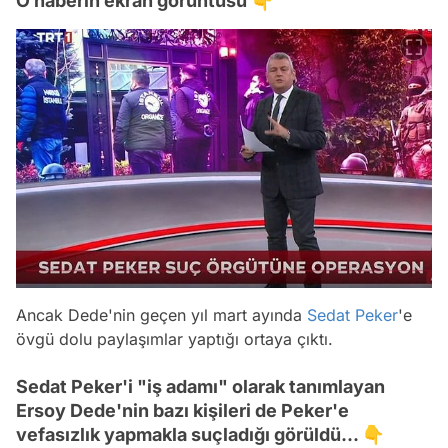
O haberin ekran görüntüsü 👇
Ancak Dede'nin geçen yıl mart ayında
Sedat Peker
'e
övgü dolu paylaşımlar yaptığı ortaya çıktı.
Sedat Peker'i "iş adamı" olarak tanımlayan
Ersoy Dede'nin bazı kişileri de Peker'e
vefasızlık yapmakla suçladığı görüldü... 👇