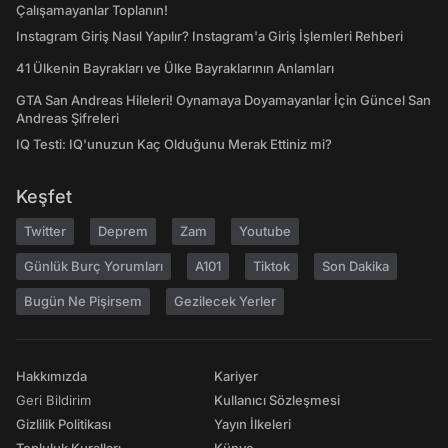
Çalışamayanlar Toplanın!
Instagram Giriş Nasıl Yapılır? Instagram'a Giriş İşlemleri Rehberi
41 Ülkenin Bayrakları ve Ülke Bayraklarının Anlamları
GTA San Andreas Hileleri! Oynamaya Doyamayanlar İçin Güncel San
Andreas Şifreleri
IQ Testi: IQ'unuzun Kaç Olduğunu Merak Ettiniz mi?
Keşfet
Twitter
Deprem
Zam
Youtube
Günlük Burç Yorumları
A101
Tiktok
Son Dakika
Bugün Ne Pişirsem
Gezilecek Yerler
Hakkımızda
Kariyer
Geri Bildirim
Kullanıcı Sözleşmesi
Gizlilik Politikası
Yayın İlkeleri