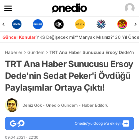
Güncel Konular
YKS Değişecek mi?
"Manyak Mısınız?"
30 Yıl Önc
Haberler
Gündem
TRT Ana Haber Sunucusu Ersoy Dede'nin S
TRT Ana Haber Sunucusu Ersoy
Dede'nin Sedat Peker'i Övdüğü
Paylaşımlar Ortaya Çıktı!
Deniz Gök
- Onedio Gündem - Haber Editörü
Onedio’yu Google'a ekleyin
09.04.2021 - 22:30