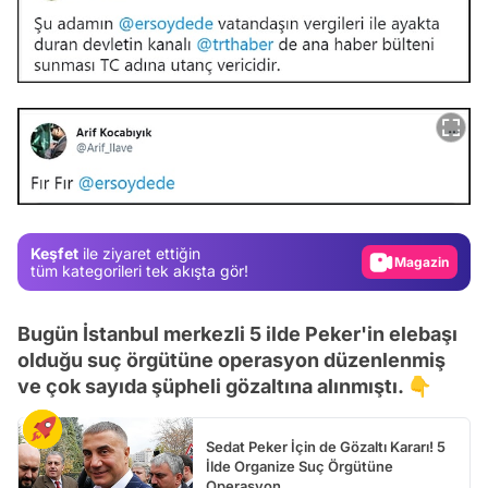
Video
Test
Gündem
Keşfet
ile ziyaret ettiğin
Magazin
tüm kategorileri tek akışta gör!
Video
Bugün İstanbul merkezli 5 ilde Peker'in elebaşı
Test
olduğu suç örgütüne operasyon düzenlenmiş
ve çok sayıda şüpheli gözaltına alınmıştı. 👇
Sedat Peker İçin de Gözaltı Kararı! 5
İlde Organize Suç Örgütüne
Operasyon...