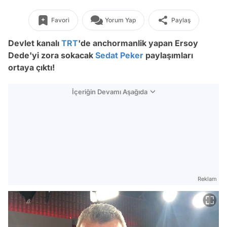
Favori
Yorum Yap
Paylaş
Devlet kanalı
TRT
'de
anchormanlik yapan
Ersoy
Dede'yi zora sokacak
Sedat Peker
paylaşımları
ortaya çıktı!
İçeriğin Devamı Aşağıda
Reklam