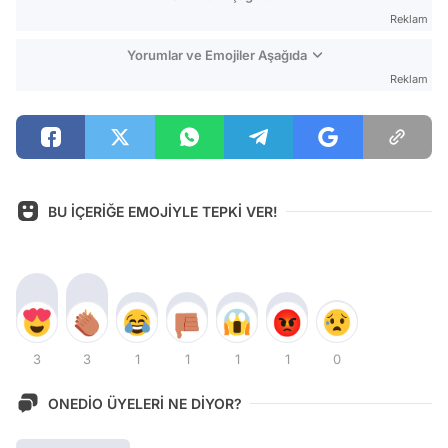
Reklam
Yorumlar ve Emojiler Aşağıda
Reklam
BU İÇERİĞE EMOJİYLE TEPKİ VER!
3
3
1
1
1
1
0
ONEDİO ÜYELERİ NE DİYOR?