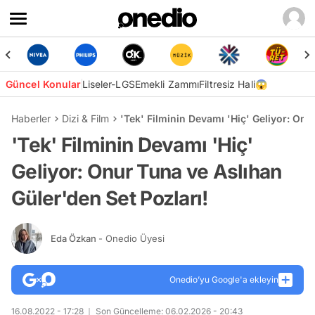
Güncel Konular
Liseler-LGS
Emekli Zammı
Filtresiz Hali😱
Haberler
Dizi & Film
'Tek' Filminin Devamı 'Hiç' Geliyor: Onu
'Tek' Filminin Devamı 'Hiç'
Geliyor: Onur Tuna ve Aslıhan
Güler'den Set Pozları!
Eda Özkan
- Onedio Üyesi
Onedio’yu Google'a ekleyin
16.08.2022 - 17:28
Son Güncelleme: 06.02.2026 - 20:43