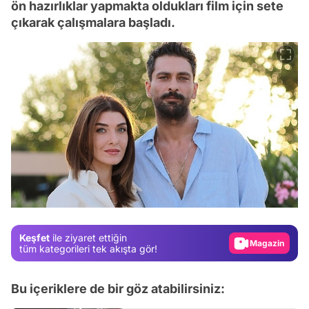
ön hazırlıklar yapmakta oldukları film için sete
çıkarak çalışmalara başladı.
Video
Test
Gündem
Magazin
Keşfet
ile ziyaret ettiğin
tüm kategorileri tek akışta gör!
Video
Test
Bu içeriklere de bir göz atabilirsiniz: