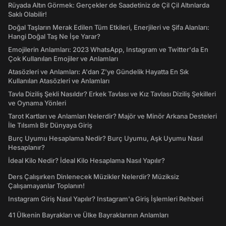
Rüyada Altın Görmek: Gerçekler de Saadetiniz de Çil Çil Altınlarda
Saklı Olabilir!
Doğal Taşların Merak Edilen Tüm Etkileri, Enerjileri ve Şifa Alanları:
Hangi Doğal Taş Ne İşe Yarar?
Emojilerin Anlamları: 2023 WhatsApp, Instagram ve Twitter'da En
Çok Kullanılan Emojiler ve Anlamları
Atasözleri ve Anlamları: A'dan Z'ye Gündelik Hayatta En Sık
Kullanılan Atasözleri ve Anlamları
Tavla Diziliş Şekli Nasıldır? Erkek Tavlası ve Kız Tavlası Diziliş Şekilleri
ve Oynama Yönleri
Tarot Kartları ve Anlamları Nelerdir? Majör ve Minör Arkana Desteleri
İle Tılsımlı Bir Dünyaya Giriş
Burç Uyumu Hesaplama Nedir? Burç Uyumu, Aşk Uyumu Nasıl
Hesaplanır?
İdeal Kilo Nedir? İdeal Kilo Hesaplama Nasıl Yapılır?
Ders Çalışırken Dinlenecek Müzikler Nelerdir? Müziksiz
Çalışamayanlar Toplanın!
Instagram Giriş Nasıl Yapılır? Instagram'a Giriş İşlemleri Rehberi
41 Ülkenin Bayrakları ve Ülke Bayraklarının Anlamları