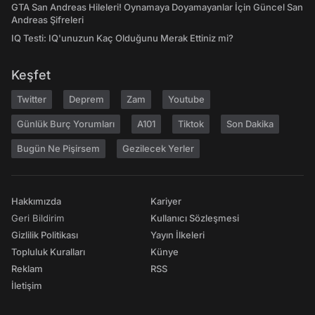
GTA San Andreas Hileleri! Oynamaya Doyamayanlar İçin Güncel San
Andreas Şifreleri
IQ Testi: IQ'unuzun Kaç Olduğunu Merak Ettiniz mi?
Keşfet
Twitter
Deprem
Zam
Youtube
Günlük Burç Yorumları
A101
Tiktok
Son Dakika
Bugün Ne Pişirsem
Gezilecek Yerler
Hakkımızda
Kariyer
Geri Bildirim
Kullanıcı Sözleşmesi
Gizlilik Politikası
Yayın İlkeleri
Topluluk Kuralları
Künye
Reklam
RSS
İletişim