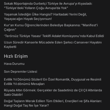
Sokak Röportajında Gurbetçi Türkiye ile Avrupa'yı Kıyasladı:
"Türkiye’deki Yolların Çoğu Avrupa’da Yok"
Yaşamak İstediğin Ülke Hangisi? Haritadaki Yerini Değil,
Yaşayacağın Hayatı Seçiyorsun!
Kur'an Kursu Öğrencilerinden Belediye Başkanına: "Manifest’i
Çağırın"
‘Terörsüz Türkiye Yasası’ Teklifi Adalet Komisyonu'nda Kabul Edildi
Uzun Süredir Kanserle Mücadele Eden Şarkıcı Cansever Hayatını
Kaybetti
Hızlı Erişim
Hava Durumu
Son Depremler Listesi
Evlilik Yıl Dönümü Sözleri! En Özel Romantik, Duygusal ve Resimli
Evlilik Yıl dönümü Mesajları
Rüyada Altın Görmek: Gerçekler de Saadetiniz de Çil Çil Altınlarda
Saklı Olabilir!
Doğal Taşların Merak Edilen Tüm Etkileri, Enerjileri ve Şifa Alanları:
Hangi Doğal Taş Ne İşe Yarar?