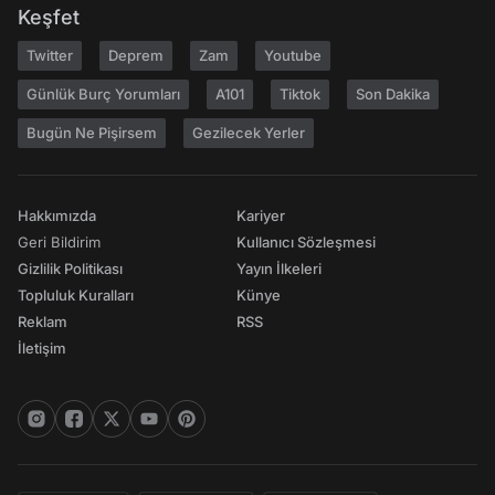
Keşfet
Twitter
Deprem
Zam
Youtube
Günlük Burç Yorumları
A101
Tiktok
Son Dakika
Bugün Ne Pişirsem
Gezilecek Yerler
Hakkımızda
Kariyer
Geri Bildirim
Kullanıcı Sözleşmesi
Gizlilik Politikası
Yayın İlkeleri
Topluluk Kuralları
Künye
Reklam
RSS
İletişim