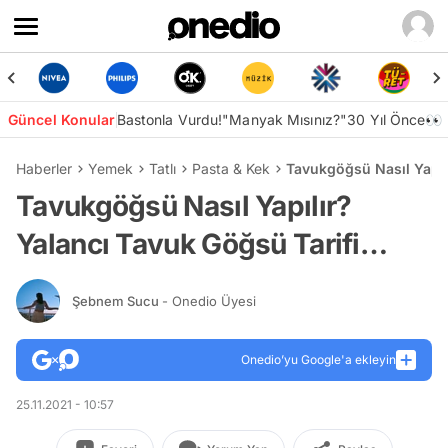
Güncel Konular
Bastonla Vurdu!
"Manyak Mısınız?"
30 Yıl Önce👀
Haberler
Yemek
Tatlı
Pasta & Kek
Tavukgöğsü Nasıl Yapıl
Tavukgöğsü Nasıl Yapılır?
Yalancı Tavuk Göğsü Tarifi…
Şebnem Sucu
- Onedio Üyesi
Onedio’yu Google'a ekleyin
25.11.2021 - 10:57