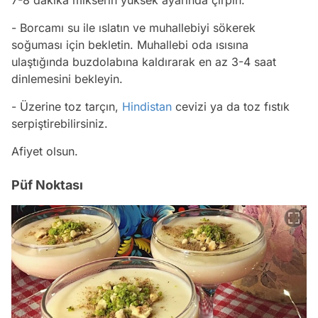
7-8 dakika mikserin yüksek ayarında çırpın.
- Borcamı su ile ıslatın ve muhallebiyi sökerek
soğuması için bekletin. Muhallebi oda ısısına
ulaştığında buzdolabına kaldırarak en az 3-4 saat
dinlemesini bekleyin.
- Üzerine toz tarçın,
Hindistan
cevizi ya da toz fıstık
serpiştirebilirsiniz.
Afiyet olsun.
Püf Noktası