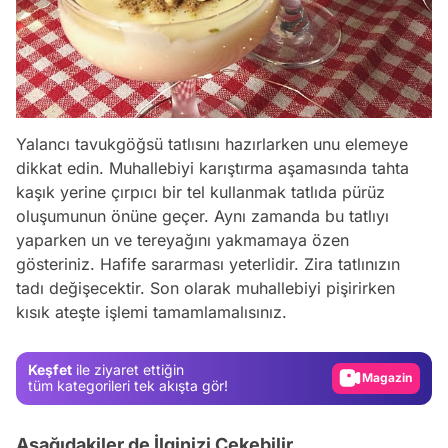
Yalancı tavukgöğsü tatlısını hazırlarken unu elemeye
dikkat edin. Muhallebiyi karıştırma aşamasında tahta
kaşık yerine çırpıcı bir tel kullanmak tatlıda pürüz
oluşumunun önüne geçer. Aynı zamanda bu tatlıyı
yaparken un ve tereyağını yakmamaya özen
gösteriniz. Hafife sararması yeterlidir. Zira tatlınızın
Video
tadı değişecektir. Son olarak muhallebiyi pişirirken
kısık ateşte işlemi tamamlamalısınız.
Test
Gündem
Keşfet
ile ziyaret ettiğin
Magazin
tüm kategorileri tek akışta gör!
Video
Aşağıdakiler de İlginizi Çekebilir
Test