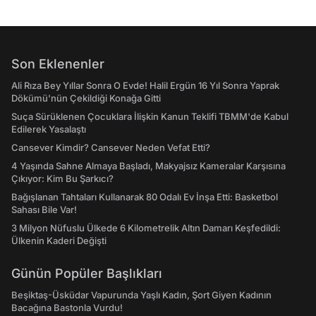
Son Eklenenler
Ali Rıza Bey Yıllar Sonra O Evde! Halil Ergün 16 Yıl Sonra Yaprak
Dökümü'nün Çekildiği Konağa Gitti
Suça Sürüklenen Çocuklara İlişkin Kanun Teklifi TBMM'de Kabul
Edilerek Yasalaştı
Cansever Kimdir? Cansever Neden Vefat Etti?
4 Yaşında Sahne Almaya Başladı, Makyajsız Kameralar Karşısına
Çıkıyor: Kim Bu Şarkıcı?
Bağışlanan Tahtaları Kullanarak 80 Odalı Ev İnşa Etti: Basketbol
Sahası Bile Var!
3 Milyon Nüfuslu Ülkede 6 Kilometrelik Altın Damarı Keşfedildi:
Ülkenin Kaderi Değişti
Günün Popüler Başlıkları
Beşiktaş-Üsküdar Vapurunda Yaşlı Kadın, Şort Giyen Kadının
Bacağına Bastonla Vurdu!