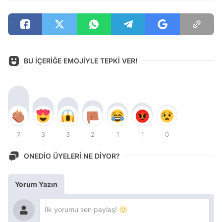
BU İÇERİĞE EMOJİYLE TEPKİ VER!
7
3
3
2
1
1
0
ONEDİO ÜYELERİ NE DİYOR?
Yorum Yazın