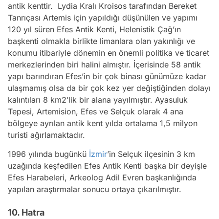
antik kenttir. Lydia Kralı Kroisos tarafından Bereket
Tanrıçası Artemis için yapıldığı düşünülen ve yapımı
120 yıl süren Efes Antik Kenti, Helenistik Çağ’ın
başkenti olmakla birlikte limanlara olan yakınlığı ve
konumu itibariyle dönemin en önemli politika ve ticaret
merkezlerinden biri halini almıştır. İçerisinde 58 antik
yapı barındıran Efes’in bir çok binası günümüze kadar
ulaşmamış olsa da bir çok kez yer değiştiğinden dolayı
kalıntıları 8 km2’lik bir alana yayılmıştır. Ayasuluk
Tepesi, Artemision, Efes ve Selçuk olarak 4 ana
bölgeye ayrılan antik kent yılda ortalama 1,5 milyon
turisti ağırlamaktadır.
1996 yılında bugünkü
İzmir
’in Selçuk ilçesinin 3 km
uzağında keşfedilen Efes Antik Kenti başka bir deyişle
Efes Harabeleri, Arkeolog Adil Evren başkanlığında
yapılan araştırmalar sonucu ortaya çıkarılmıştır.
10. Hatra