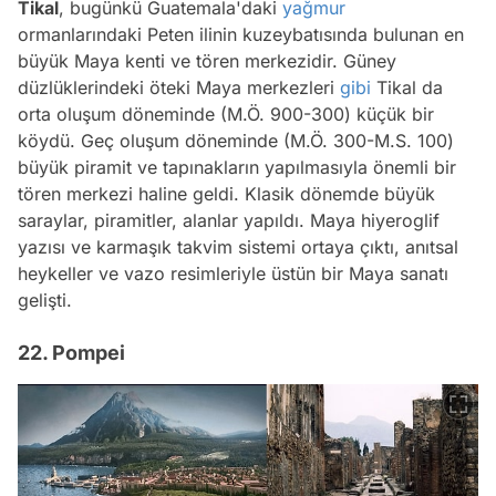
Tikal
, bugünkü Guatemala'daki
yağmur
ormanlarındaki Peten ilinin kuzeybatısında bulunan en
büyük Maya kenti ve tören merkezidir. Güney
düzlüklerindeki öteki Maya merkezleri
gibi
Tikal da
orta oluşum döneminde (M.Ö. 900-300) küçük bir
köydü. Geç oluşum döneminde (M.Ö. 300-M.S. 100)
büyük piramit ve tapınakların yapılmasıyla önemli bir
tören merkezi haline geldi. Klasik dönemde büyük
saraylar, piramitler, alanlar yapıldı. Maya hiyeroglif
yazısı ve karmaşık takvim sistemi ortaya çıktı, anıtsal
heykeller ve vazo resimleriyle üstün bir Maya sanatı
gelişti.
22. Pompei