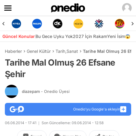
Güncel Konular
Bu Gece Uyku Yok
2027 İçin Rakam
Yeni İsim😱
Haberler
Genel Kültür
Tarih
,
Sanat
Tarihe Mal Olmuş 26 Efsa
Tarihe Mal Olmuş 26 Efsane
Şehir
diazepam
- Onedio Üyesi
Onedio’yu Google'a ekleyin
06.06.2014 - 17:41
Son Güncelleme: 09.06.2014 - 12:58