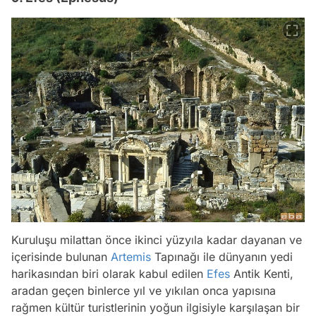
Kuruluşu milattan önce ikinci yüzyıla kadar dayanan ve
içerisinde bulunan
Artemis
Tapınağı ile dünyanın yedi
harikasından biri olarak kabul edilen
Efes
Antik Kenti,
aradan geçen binlerce yıl ve yıkılan onca yapısına
rağmen kültür turistlerinin yoğun ilgisiyle karşılaşan bir