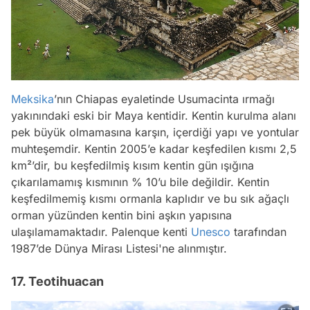
Meksika
’nın Chiapas eyaletinde Usumacinta ırmağı
yakınındaki eski bir Maya kentidir. Kentin kurulma alanı
pek büyük olmamasına karşın, içerdiği yapı ve yontular
muhteşemdir. Kentin 2005’e kadar keşfedilen kısmı 2,5
km²’dir, bu keşfedilmiş kısım kentin gün ışığına
çıkarılamamış kısmının % 10’u bile değildir. Kentin
keşfedilmemiş kısmı ormanla kaplıdır ve bu sık ağaçlı
orman yüzünden kentin bini aşkın yapısına
ulaşılamamaktadır. Palenque kenti
Unesco
tarafından
1987’de Dünya Mirası Listesi'ne alınmıştır.
17. Teotihuacan