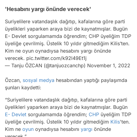
'Hesabını yargı önünde verecek'
Suriyelilere vatandaşlık dağıtıp, kafalarına göre parti
üyelikleri yaparken araya bizi de kaynatmışlar. Bugün
E- Devlet sorgulamamda öğrendim; CHP üyeliğim TDP
üyeliğe çevrilmiş. Üstelik 10 yıldır gitmediğim Kilis’ten.
Kim ne oyun oynadıysa hesabını yargı önünde
verecek.
pic.twitter.com/k92l49Et1j
— Tanju ÖZCAN (@tanjuozcanchp)
November 1, 2022
Özcan,
sosyal medya
hesabından yaptığı paylaşımda
şunları kaydetti:
“Suriyelilere vatandaşlık dağıtıp, kafalarına göre parti
üyelikleri yaparken araya bizi de kaynatmışlar. Bugün
E- Devlet
sorgulamamda öğrendim;
CHP
üyeliğim TDP
üyeliğe çevrilmiş. Üstelik 10 yıldır gitmediğim
Kilis
'ten.
Video
Kim ne
oyun
oynadıysa hesabını
yargı
önünde
verecek.”
Test