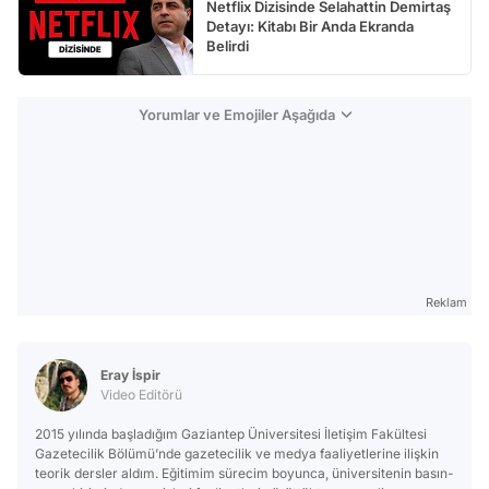
Netflix Dizisinde Selahattin Demirtaş
Detayı: Kitabı Bir Anda Ekranda
Belirdi
Yorumlar ve Emojiler Aşağıda
Reklam
Eray İspir
Video Editörü
2015 yılında başladığım Gaziantep Üniversitesi İletişim Fakültesi
Gazetecilik Bölümü’nde gazetecilik ve medya faaliyetlerine ilişkin
teorik dersler aldım. Eğitimim sürecim boyunca, üniversitenin basın-