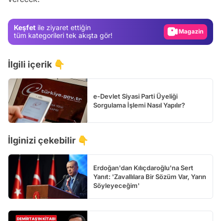
Gündem
Keşfet
ile ziyaret ettiğin
Magazin
tüm kategorileri tek akışta gör!
Video
İlgili içerik 👇
Test
e-Devlet Siyasi Parti Üyeliği
Sorgulama İşlemi Nasıl Yapılır?
İlginizi çekebilir 👇
Erdoğan'dan Kılıçdaroğlu'na Sert
Yanıt: 'Zavallılara Bir Sözüm Var, Yarın
Söyleyeceğim'