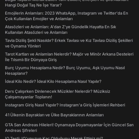
Hangi Doğal Taş Ne İşe Yarar?
Emojilerin Anlamları: 2023 WhatsApp, Instagram ve Twitter'da En
Çok Kullanılan Emojiler ve Anlamları
Atasözleri ve Anlamları: A'dan Z'ye Gündelik Hayatta En Sık
Kullanılan Atasözleri ve Anlamları
Tavla Diziliş Şekli Nasıldır? Erkek Tavlası ve Kız Tavlası Diziliş Şekilleri
ve Oynama Yönleri
Tarot Kartları ve Anlamları Nelerdir? Majör ve Minör Arkana Desteleri
İle Tılsımlı Bir Dünyaya Giriş
Burç Uyumu Hesaplama Nedir? Burç Uyumu, Aşk Uyumu Nasıl
Hesaplanır?
İdeal Kilo Nedir? İdeal Kilo Hesaplama Nasıl Yapılır?
Ders Çalışırken Dinlenecek Müzikler Nelerdir? Müziksiz
Çalışamayanlar Toplanın!
Instagram Giriş Nasıl Yapılır? Instagram'a Giriş İşlemleri Rehberi
41 Ülkenin Bayrakları ve Ülke Bayraklarının Anlamları
GTA San Andreas Hileleri! Oynamaya Doyamayanlar İçin Güncel San
Andreas Şifreleri
IQ Testi: IQ'unuzun Kaç Olduğunu Merak Ettiniz mi?