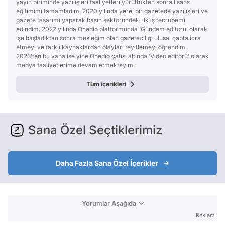
yayın biriminde yazı işleri faaliyetleri yürüttükten sonra lisans
eğitimimi tamamladım. 2020 yılında yerel bir gazetede yazı işleri ve
gazete tasarımı yaparak basın sektöründeki ilk iş tecrübemi
edindim. 2022 yılında Onedio platformunda ‘Gündem editörü’ olarak
işe başladıktan sonra mesleğim olan gazeteciliği ulusal çapta icra
etmeyi ve farklı kaynaklardan olayları teyitlemeyi öğrendim.
2023’ten bu yana ise yine Onedio çatısı altında ‘Video editörü’ olarak
medya faaliyetlerime devam etmekteyim.
Tüm içerikleri
Sana Özel Seçtiklerimiz
Daha Fazla Sana Özel İçerikler
Yorumlar Aşağıda
Reklam