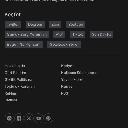
Keşfet
Twitter
Deprem
Zam
Youtube
Günlük Burç Yorumları
A101
Tiktok
Son Dakika
Bugün Ne Pişirsem
Gezilecek Yerler
Hakkımızda
Kariyer
Geri Bildirim
Kullanıcı Sözleşmesi
Gizlilik Politikası
Yayın İlkeleri
Topluluk Kuralları
Künye
Reklam
RSS
İletişim