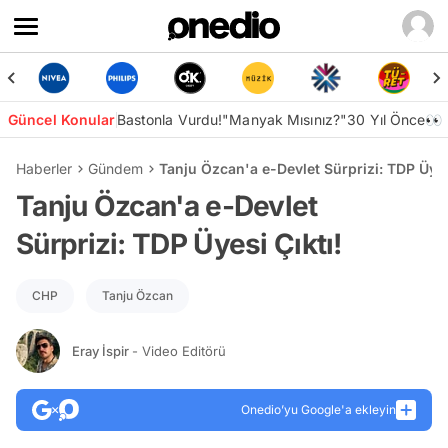
Güncel Konular
Bastonla Vurdu!
"Manyak Mısınız?"
30 Yıl Önce👀
Haberler
Gündem
Tanju Özcan'a e-Devlet Sürprizi: TDP Üyes
Tanju Özcan'a e-Devlet
Sürprizi: TDP Üyesi Çıktı!
CHP
Tanju Özcan
Eray İspir
- Video Editörü
Onedio’yu Google'a ekleyin