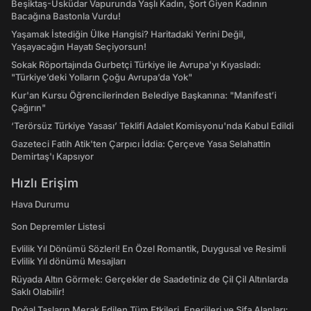
Beşiktaş-Üsküdar Vapurunda Yaşlı Kadın, Şort Giyen Kadının
Bacağına Bastonla Vurdu!
Yaşamak İstediğin Ülke Hangisi? Haritadaki Yerini Değil,
Yaşayacağın Hayatı Seçiyorsun!
Sokak Röportajında Gurbetçi Türkiye ile Avrupa'yı Kıyasladı:
"Türkiye’deki Yolların Çoğu Avrupa’da Yok"
Kur'an Kursu Öğrencilerinden Belediye Başkanına: "Manifest’i
Çağırın"
‘Terörsüz Türkiye Yasası’ Teklifi Adalet Komisyonu'nda Kabul Edildi
Gazeteci Fatih Atik'ten Çarpıcı İddia: Çerçeve Yasa Selahattin
Demirtaş'ı Kapsıyor
Hızlı Erişim
Hava Durumu
Son Depremler Listesi
Evlilik Yıl Dönümü Sözleri! En Özel Romantik, Duygusal ve Resimli
Evlilik Yıl dönümü Mesajları
Rüyada Altın Görmek: Gerçekler de Saadetiniz de Çil Çil Altınlarda
Saklı Olabilir!
Doğal Taşların Merak Edilen Tüm Etkileri, Enerjileri ve Şifa Alanları: