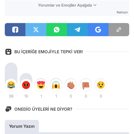
Yorumlar ve Emojiler Aşağıda
Reklam
BU İÇERİĞE EMOJİYLE TEPKİ VER!
38
10
1
1
0
0
0
ONEDİO ÜYELERİ NE DİYOR?
Yorum Yazın