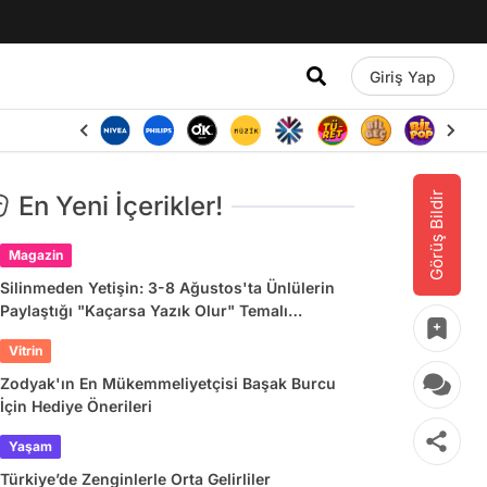
Giriş Yap
Görüş Bildir
En Yeni İçerikler!
Magazin
Silinmeden Yetişin: 3-8 Ağustos'ta Ünlülerin
Paylaştığı "Kaçarsa Yazık Olur" Temalı
Instagram Hikayeleri
Vitrin
Zodyak'ın En Mükemmeliyetçisi Başak Burcu
İçin Hediye Önerileri
Yaşam
Türkiye’de Zenginlerle Orta Gelirliler