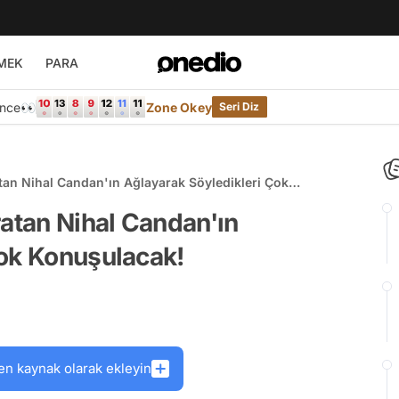
MEK
PARA
Önce👀
Zone Okey
Seri Diz
atan Nihal Candan'ın Ağlayarak Söyledikleri Çok
ratan Nihal Candan'ın
Çok Konuşulacak!
en kaynak olarak ekleyin