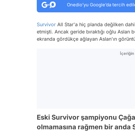
Onedio’yu Google’da tercih edil
Survivor
All Star'a hiç planda değilken dahil
etmişti. Ancak geride bıraktığı oğlu Asla
ekranda gördükçe ağlayan Aslan'ın görüntül
İçeriği
Eski Survivor şampiyonu Çağan 
olmamasına rağmen bir anda S