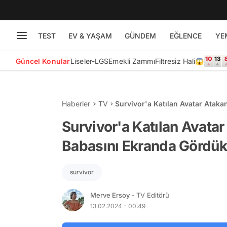
TEST
EV & YAŞAM
GÜNDEM
EĞLENCE
YE
Güncel Konular
Liseler-LGS
Emekli Zammı
Filtresiz Hali😱
Haberler
TV
Survivor'a Katılan Avatar Atak
Yürekleri Burktu!
Survivor'a Katılan Avatar
Babasını Ekranda Gördük
survivor
Merve Ersoy
- TV Editörü
13.02.2024 - 00:49