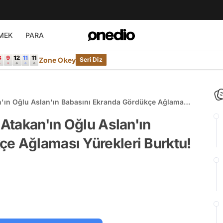
MEK
PARA
Zone Okey
Seri Diz
an'ın Oğlu Aslan'ın Babasını Ekranda Gördükçe Ağlaması
 Atakan'ın Oğlu Aslan'ın
çe Ağlaması Yürekleri Burktu!