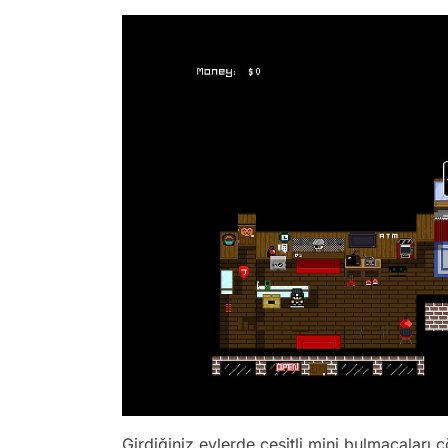
Girdiğiniz evlerde çeşitli mini bulmacaları