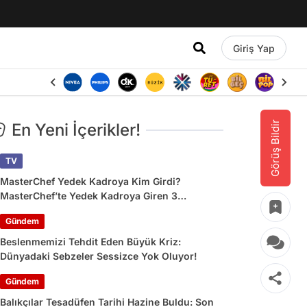
Giriş Yap
Görüş Bildir
En Yeni İçerikler!
TV
MasterChef Yedek Kadroya Kim Girdi?
MasterChef’te Yedek Kadroya Giren 3
Yarışmacı Belli Oldu
Gündem
Beslenmemizi Tehdit Eden Büyük Kriz:
Dünyadaki Sebzeler Sessizce Yok Oluyor!
Gündem
Balıkçılar Tesadüfen Tarihi Hazine Buldu: Son