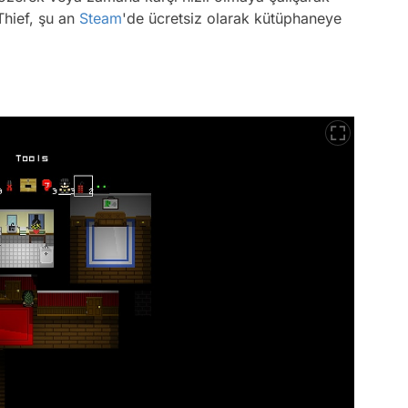
Thief, şu an
Steam
'de ücretsiz olarak kütüphaneye