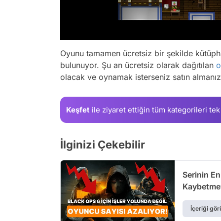
Oyunu tamamen ücretsiz bir şekilde kütüpha
bulunuyor. Şu an ücretsiz olarak dağıtılan
o
olacak ve oynamak isterseniz satın almanı
Keşfet
ile ziyaret ettiğin
tüm kategorileri tek
İlginizi Çekebilir
Serinin En
Kaybetme
İçeriği gör