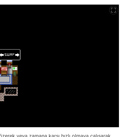
 çözerek veya zamana karşı hızlı olmaya çalışarak