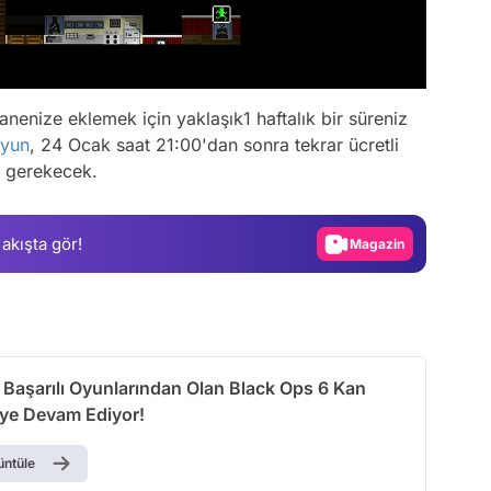
nenize eklemek için yaklaşık1 haftalık bir süreniz
Video
yun
, 24 Ocak saat 21:00'dan sonra tekrar ücretli
Test
z gerekecek.
Gündem
Magazin
 akışta gör!
Video
Test
 Başarılı Oyunlarından Olan Black Ops 6 Kan
ye Devam Ediyor!
üntüle