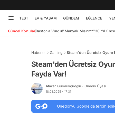
TEST
EV & YAŞAM
GÜNDEM
EĞLENCE
YE
Güncel Konular
Bastonla Vurdu!
"Manyak Mısınız?"
30 Yıl Önc
Haberler
Gaming
Steam'den Ücretsiz Oyun: 
Steam'den Ücretsiz Oyun
Fayda Var!
Atakan Gümrükçüoğlu
- Onedio Üyesi
18.01.2025 - 17:31
Onedio’yu Google’da tercih edil