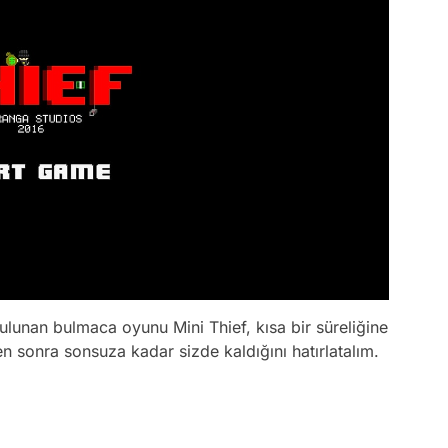
bulunan bulmaca oyunu Mini Thief, kısa bir süreliğine
 sonra sonsuza kadar sizde kaldığını hatırlatalım.