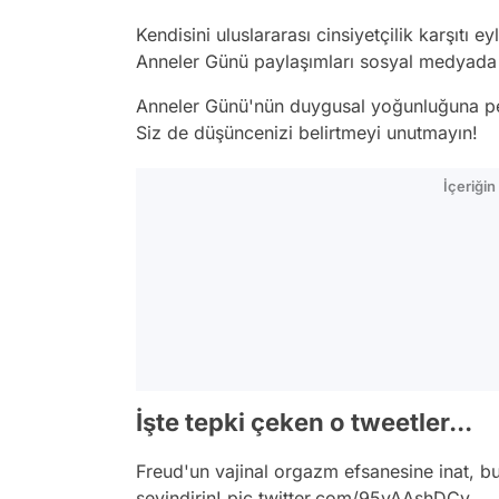
Kendisini uluslararası cinsiyetçilik karşıtı 
Anneler Günü paylaşımları sosyal medyada i
Anneler Günü'nün duygusal yoğunluğuna pe
Siz de düşüncenizi belirtmeyi unutmayın!
İçeriği
İşte tepki çeken o tweetler...
Freud'un vajinal orgazm efsanesine inat, b
sevindirin!
pic.twitter.com/95vAAshDCy