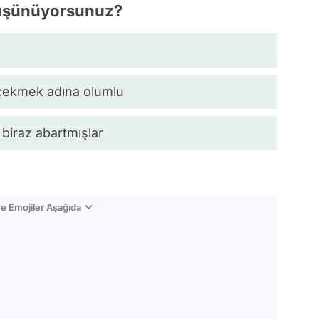
 düşünüyorsunuz?
 çekmek adına olumlu
biraz abartmışlar
e Emojiler Aşağıda
Video
Test
Gündem