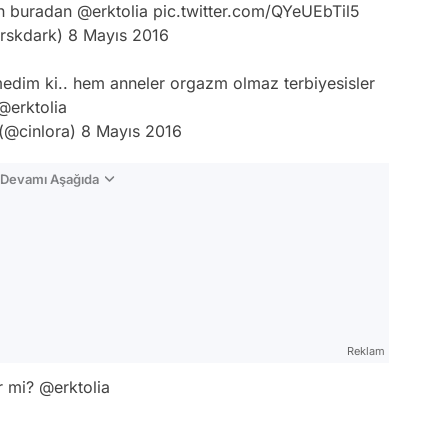
an buradan
@erktolia
pic.twitter.com/QYeUEbTil5
rskdark)
8 Mayıs 2016
medim ki.. hem anneler orgazm olmaz terbiyesisler
@erktolia
 (@cinlora)
8 Mayıs 2016
n Devamı Aşağıda
Reklam
er mi?
@erktolia