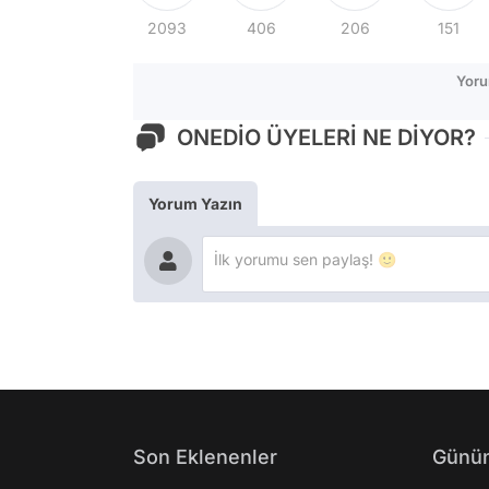
2093
406
206
151
Yoru
ONEDİO ÜYELERİ NE DİYOR?
Yorum Yazın
Son Eklenenler
Günün