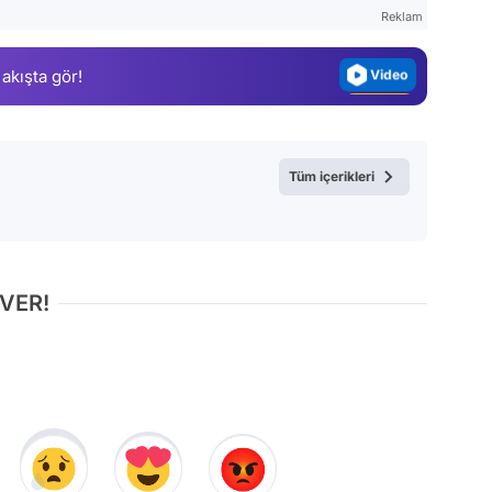
Magazin
Reklam
Video
 akışta gör!
Test
Tüm içerikleri
 VER!