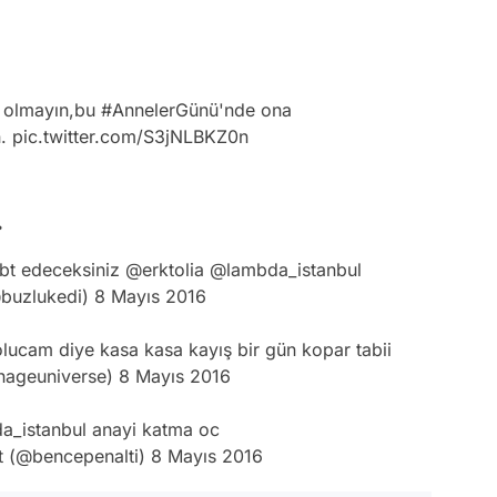
n olmayın,bu
#AnnelerGünü
'nde ona
n.
pic.twitter.com/S3jNLBKZ0n
.
lgbt edeceksiniz
@erktolia
@lambda_istanbul
buzlukedi)
8 Mayıs 2016
olucam diye kasa kasa kayış bir gün kopar tabii
ageuniverse)
8 Mayıs 2016
a_istanbul
anayi katma oc
t (@bencepenalti)
8 Mayıs 2016