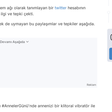
eylem ağı olarak tanımlayan bir
twitter
hesabının
lgi ve tepki çekti.
k de uymayan bu paylaşımlar ve tepkiler aşağıda.
n Devamı Aşağıda
Reklam
u
#AnnelerGünü
'nde annenizi bir klitoral vibratör ile