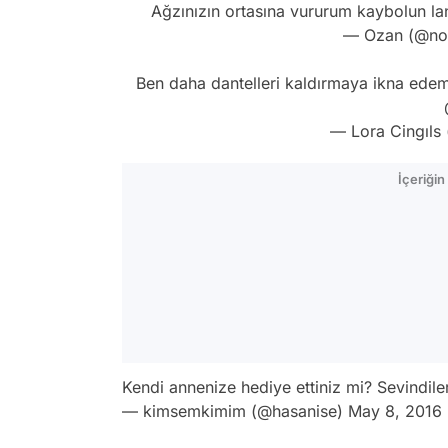
Ağzınızın ortasına vururum kaybolun l
— Ozan (@no
Ben daha dantelleri kaldırmaya ikna ede
— Lora Cingıls
İçeriği
Kendi annenize hediye ettiniz mi? Sevindil
— kimsemkimim (@hasanise)
May 8, 2016