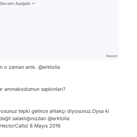
n Devamı Aşağıda
Reklam
rün o zaman amk.
@erktolia
6
lur amınakodumun sapkınları?
6
yosunuz tepki gelince ahlakçı diyosunuz.Oysa ki
 değil salaklığınızdan
@erktolia
HectorCalls)
8 Mayıs 2016