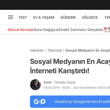
TEST
EV & YAŞAM
GÜNDEM
EĞLENCE
YE
Güncel Konular
Kural Değişiyor
Emekli Zammı
Acı Gerçekler
Haberler
Teknoloji
Sosyal Medyanın En Acayip
Sosyal Medyanın En Aca
İnterneti Karıştırdı!
Kadir
- Onedio Üyesi
08.05.2016 - 16:38
Son Güncelleme: 08.05.20
Onedio’yu Google’da tercih edil