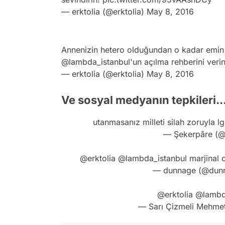
— erktolia (@erktolia)
May 8, 2016
Annenizin hetero olduğundan o kadar emi
@lambda_istanbul
'un açılma rehberini veri
— erktolia (@erktolia)
May 8, 2016
Ve sosyal medyanın tepkileri..
utanmasanız milleti silah zoruyla 
— Şekerpâre (@
@erktolia
@lambda_istanbul
marjinal 
— dunnage (@dunn
@erktolia
@lambd
— Sarı Çizmeli Mehme