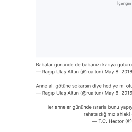
İçeriği
Babalar gününde de babanızı karıya götü
— Ragıp Ulaş Altun (@rualtun)
May 8, 201
Anne al, götüne sokarsın diye hediye mi o
— Ragıp Ulaş Altun (@rualtun)
May 8, 201
Her anneler gününde ısrarla bunu yapı
rahatsızlığımız ahlaki
— T.C. Hector (@