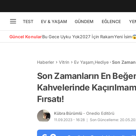
TEST
EV & YAŞAM
GÜNDEM
EĞLENCE
YE
Güncel Konular
Bu Gece Uyku Yok
2027 İçin Rakam
Yeni İsim
Haberler
Vitrin
Ev Yaşam
,
Hediye
Son Zamanl
Kaçırılmama
Son Zamanların En Beğeni
Kahvelerinde Kaçırılmam
Fırsatı!
Kübra Bürümlü
- Onedio Editörü
11.09.2023 - 16:28
Son Güncelleme: 20.05.202