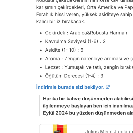
Robusta çekirdeklerinin hafiforta kavrulma
karışımın çekirdekleri, Orta Amerika ve Pap
Ferahlık hissi veren, yüksek asiditeye sahi
kalıcı bir iz bırakacak.
Çekirdek : Arabica&Robusta Harman
Kavrulma Seviyesi (1-6) : 2
Asidite (1- 10) : 6
Aroma : Zengin narenciye aroması ve ç
Lezzet : Yumuşak ve tatlı, zengin bıraka
Öğütüm Derecesi (1-4) : 3
İndirimle burada sizi bekliyor.
Harika bir kahve düşünmeden alabilirs
ilgilenmeye başlayan ben için inanılma
Eylül 2024 bu yüzden düşünmeden alabi
Julius Meinl Jubilau