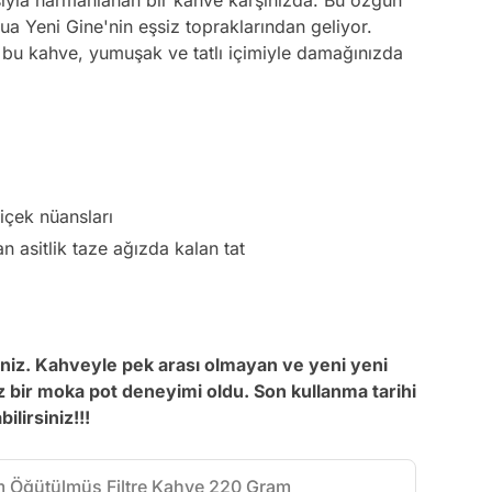
sıyla harmanlanan bir kahve karşınızda. Bu özgün
ua Yeni Gine'nin eşsiz topraklarından geliyor.
p bu kahve, yumuşak ve tatlı içimiyle damağınızda
içek nüansları
n asitlik taze ağızda kalan tat
iniz. Kahveyle pek arası olmayan ve yeni yeni
z bir moka pot deneyimi oldu. Son kullanma tarihi
lirsiniz!!!
m Öğütülmüş Filtre Kahve 220 Gram