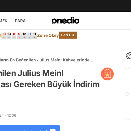
MEK
PARA

Zone Okey
Seri Diz
arın En Beğenilen Julius Meinl Kahvelerinde
sı Gereken Büyük İndirim Fırsatı!
len Julius Meinl
ası Gereken Büyük İndirim
4 - 12:06