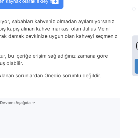
en kaynak olarak ekleyin
ıyor, sabahları kahveniz olmadan ayılamıyorsanız
ış kapış alınan kahve markası olan Julius Meinl
anarak damak zevkinize uygun olan kahveyi seçmeniz
tur, bu içeriğe erişim sağladığınız zamana göre
ş olabilir.
aklanan sorunlardan Onedio sorumlu değildir.
n Devamı Aşağıda