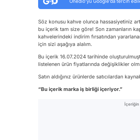
Onedio’yu Google’da tercih edil
Söz konusu kahve olunca hassasiyetiniz art
bu içerik tam size göre! Son zamanların kap
kahvelerindeki indirim fırsatından yararl
için sizi aşağıya alalım.
Bu içerik 16.07.2024 tarihinde oluşturulmuş
listelenen ürün fiyatlarında değişiklikler olmu
Satın aldığınız ürünlerde satıcılardan kayn
“Bu içerik marka iş birliği içeriyor.”
İçeriği