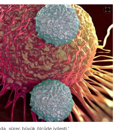
a, süreç büyük ölçüde iyileşti.'