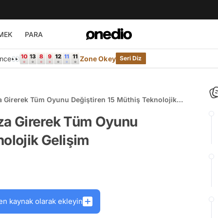
MEK
PARA
Önce👀
Zone Okey
Seri Diz
a Girerek Tüm Oyunu Değiştiren 15 Müthiş Teknolojik
ıza Girerek Tüm Oyunu
nolojik Gelişim
en kaynak olarak ekleyin