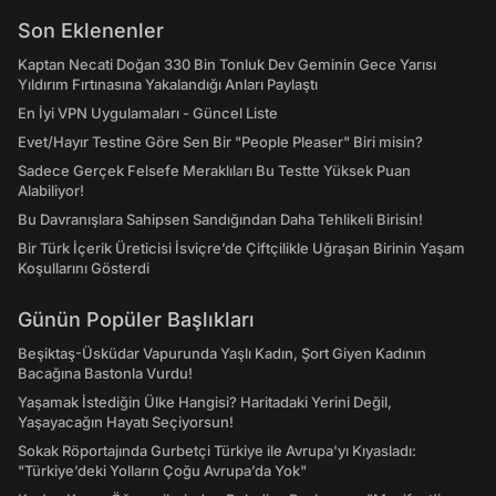
Son Eklenenler
Kaptan Necati Doğan 330 Bin Tonluk Dev Geminin Gece Yarısı
Yıldırım Fırtınasına Yakalandığı Anları Paylaştı
En İyi VPN Uygulamaları - Güncel Liste
Evet/Hayır Testine Göre Sen Bir "People Pleaser" Biri misin?
Sadece Gerçek Felsefe Meraklıları Bu Testte Yüksek Puan
Alabiliyor!
Bu Davranışlara Sahipsen Sandığından Daha Tehlikeli Birisin!
Bir Türk İçerik Üreticisi İsviçre’de Çiftçilikle Uğraşan Birinin Yaşam
Koşullarını Gösterdi
Günün Popüler Başlıkları
Beşiktaş-Üsküdar Vapurunda Yaşlı Kadın, Şort Giyen Kadının
Bacağına Bastonla Vurdu!
Yaşamak İstediğin Ülke Hangisi? Haritadaki Yerini Değil,
Yaşayacağın Hayatı Seçiyorsun!
Sokak Röportajında Gurbetçi Türkiye ile Avrupa'yı Kıyasladı:
"Türkiye’deki Yolların Çoğu Avrupa’da Yok"