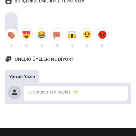
BU İÇERİĞE EMOJİYLE TEPKİ VER!
1
0
0
0
0
0
0
ONEDİO ÜYELERİ NE DİYOR?
Yorum Yazın