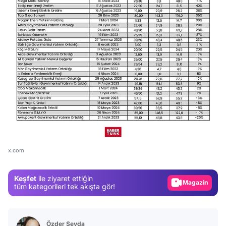
Video
Test
x.com
Gündem
Keşfet
ile ziyaret ettiğin
Magazin
tüm kategorileri tek akışta gör!
Video
Test
Özder Şeyda