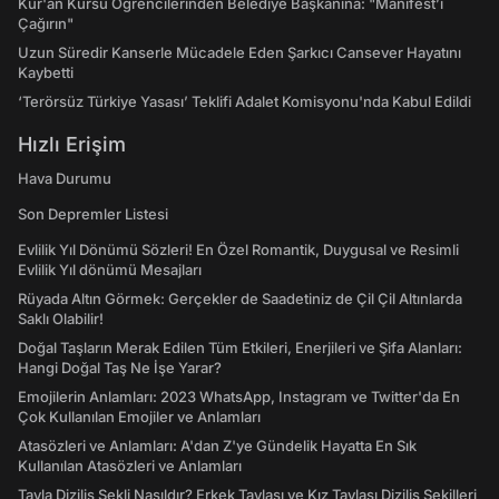
Kur'an Kursu Öğrencilerinden Belediye Başkanına: "Manifest’i
Çağırın"
Uzun Süredir Kanserle Mücadele Eden Şarkıcı Cansever Hayatını
Kaybetti
‘Terörsüz Türkiye Yasası’ Teklifi Adalet Komisyonu'nda Kabul Edildi
Hızlı Erişim
Hava Durumu
Son Depremler Listesi
Evlilik Yıl Dönümü Sözleri! En Özel Romantik, Duygusal ve Resimli
Evlilik Yıl dönümü Mesajları
Rüyada Altın Görmek: Gerçekler de Saadetiniz de Çil Çil Altınlarda
Saklı Olabilir!
Doğal Taşların Merak Edilen Tüm Etkileri, Enerjileri ve Şifa Alanları:
Hangi Doğal Taş Ne İşe Yarar?
Emojilerin Anlamları: 2023 WhatsApp, Instagram ve Twitter'da En
Çok Kullanılan Emojiler ve Anlamları
Atasözleri ve Anlamları: A'dan Z'ye Gündelik Hayatta En Sık
Kullanılan Atasözleri ve Anlamları
Tavla Diziliş Şekli Nasıldır? Erkek Tavlası ve Kız Tavlası Diziliş Şekilleri