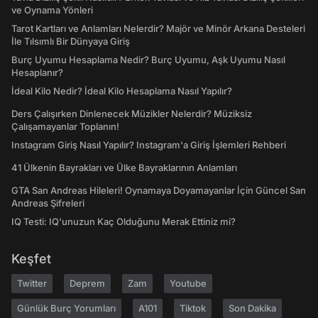
ve Oynama Yönleri
Tarot Kartları ve Anlamları Nelerdir? Majör ve Minör Arkana Desteleri
İle Tılsımlı Bir Dünyaya Giriş
Burç Uyumu Hesaplama Nedir? Burç Uyumu, Aşk Uyumu Nasıl
Hesaplanır?
İdeal Kilo Nedir? İdeal Kilo Hesaplama Nasıl Yapılır?
Ders Çalışırken Dinlenecek Müzikler Nelerdir? Müziksiz
Çalışamayanlar Toplanın!
Instagram Giriş Nasıl Yapılır? Instagram'a Giriş İşlemleri Rehberi
41 Ülkenin Bayrakları ve Ülke Bayraklarının Anlamları
GTA San Andreas Hileleri! Oynamaya Doyamayanlar İçin Güncel San
Andreas Şifreleri
IQ Testi: IQ'unuzun Kaç Olduğunu Merak Ettiniz mi?
Keşfet
Twitter
Deprem
Zam
Youtube
Günlük Burç Yorumları
A101
Tiktok
Son Dakika