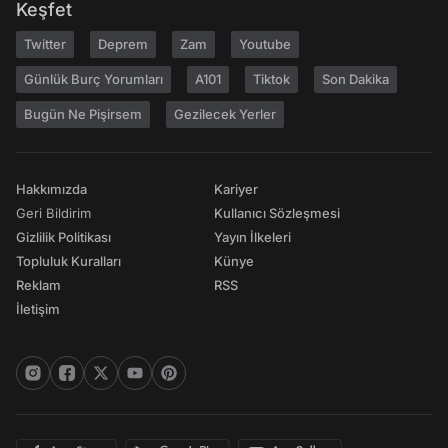
Keşfet
Twitter
Deprem
Zam
Youtube
Günlük Burç Yorumları
A101
Tiktok
Son Dakika
Bugün Ne Pişirsem
Gezilecek Yerler
Hakkımızda
Kariyer
Geri Bildirim
Kullanıcı Sözleşmesi
Gizlilik Politikası
Yayın İlkeleri
Topluluk Kuralları
Künye
Reklam
RSS
İletişim