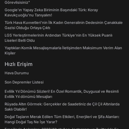
Görevlisisiniz"
Google'ın Yapay Zeka Biriminin Başındaki Türk: Koray
Kavukçuoğlu'nu Tanıyalım!
Türk Hava Kuvvetleri'nin İlk Kadın Generalinin Dedesinin Çanakkale
Gazisi Olduğu Ortaya Çıktı
LGS Yerleştirmelerinin Ardından Türkiye'nin En Yüksek Puanlı
Liseleri Belli Oldu
Yaptıkları Komik Mesajlaşmalarla İletişimden Maksimum Verim Alan
Kişiler
Hızlı Erişim
Hava Durumu
Son Depremler Listesi
Evlilik Yıl Dönümü Sözleri! En Özel Romantik, Duygusal ve Resimli
Evlilik Yıl dönümü Mesajları
Rüyada Altın Görmek: Gerçekler de Saadetiniz de Çil Çil Altınlarda
Saklı Olabilir!
Doğal Taşların Merak Edilen Tüm Etkileri, Enerjileri ve Şifa Alanları:
Hangi Doğal Taş Ne İşe Yarar?