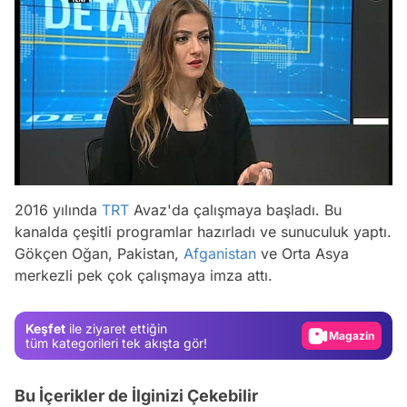
2016 yılında
TRT
Avaz'da çalışmaya başladı. Bu
kanalda çeşitli programlar hazırladı ve sunuculuk yaptı.
Video
Gökçen Oğan, Pakistan,
Afganistan
ve Orta Asya
merkezli pek çok çalışmaya imza attı.
Test
Gündem
Keşfet
ile ziyaret ettiğin
Magazin
tüm kategorileri tek akışta gör!
Video
Bu İçerikler de İlginizi Çekebilir
Test