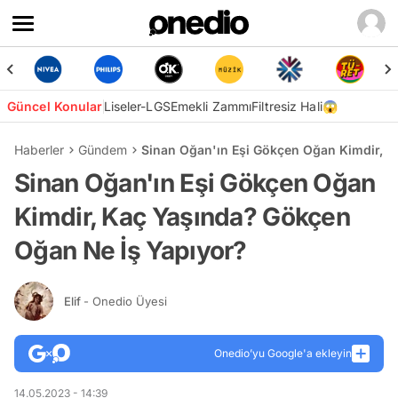
Güncel Konular
Liseler-LGS
Emekli Zammı
Filtresiz Hali😱
Haberler
Gündem
Sinan Oğan'ın Eşi Gökçen Oğan Kimdir, K
Sinan Oğan'ın Eşi Gökçen Oğan
Kimdir, Kaç Yaşında? Gökçen
Oğan Ne İş Yapıyor?
Elif
- Onedio Üyesi
Onedio’yu Google'a ekleyin
14.05.2023 - 14:39