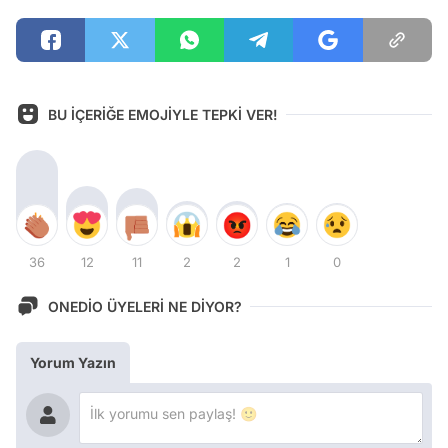
BU İÇERİĞE EMOJİYLE TEPKİ VER!
36
12
11
2
2
1
0
ONEDİO ÜYELERİ NE DİYOR?
Yorum Yazın