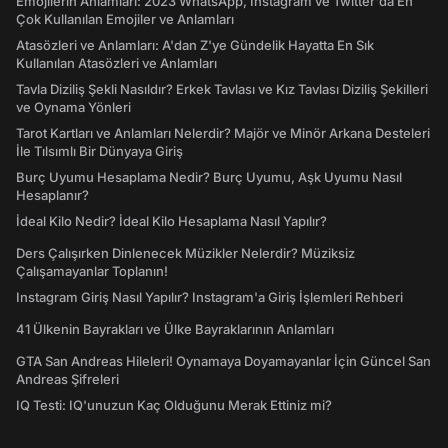
Emojilerin Anlamları: 2023 WhatsApp, Instagram ve Twitter'da En
Çok Kullanılan Emojiler ve Anlamları
Atasözleri ve Anlamları: A'dan Z'ye Gündelik Hayatta En Sık
Kullanılan Atasözleri ve Anlamları
Tavla Diziliş Şekli Nasıldır? Erkek Tavlası ve Kız Tavlası Diziliş Şekilleri
ve Oynama Yönleri
Tarot Kartları ve Anlamları Nelerdir? Majör ve Minör Arkana Desteleri
İle Tılsımlı Bir Dünyaya Giriş
Burç Uyumu Hesaplama Nedir? Burç Uyumu, Aşk Uyumu Nasıl
Hesaplanır?
İdeal Kilo Nedir? İdeal Kilo Hesaplama Nasıl Yapılır?
Ders Çalışırken Dinlenecek Müzikler Nelerdir? Müziksiz
Çalışamayanlar Toplanın!
Instagram Giriş Nasıl Yapılır? Instagram'a Giriş İşlemleri Rehberi
41 Ülkenin Bayrakları ve Ülke Bayraklarının Anlamları
GTA San Andreas Hileleri! Oynamaya Doyamayanlar İçin Güncel San
Andreas Şifreleri
IQ Testi: IQ'unuzun Kaç Olduğunu Merak Ettiniz mi?